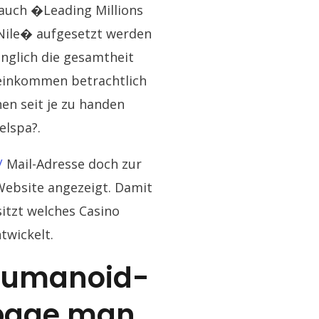
auch �Leading Millions
Nile� aufgesetzt werden
unglich die gesamtheit
reinkommen betrachtlich
en seit je zu handen
elspa?.
/
Mail-Adresse doch zur
 Website angezeigt. Damit
tzt welches Casino
twickelt.
 Humanoid-
epage man