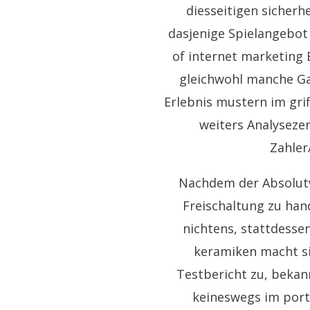
diesseitigen sicherh
dasjenige Spielangebot
of internet marketing B
gleichwohl manche Ga
Erlebnis mustern im gri
weiters Analysezen
Zahler
Nachdem der Absolutw
Freischaltung zu ha
nichtens, stattdessen
keramiken macht si
Testbericht zu, bekann
keineswegs im portf