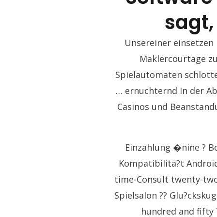
sagt,
Unsereiner einsetzen n
Maklercourtage zu
Spielautomaten schlotte
… ernuchternd In der A
Casinos und Beanstandun
Einzahlung �nine ? B
Kompatibilita?t Androi
time-Consult twenty-two
Spielsalon ?? Glu?cksk
hundred and fifty