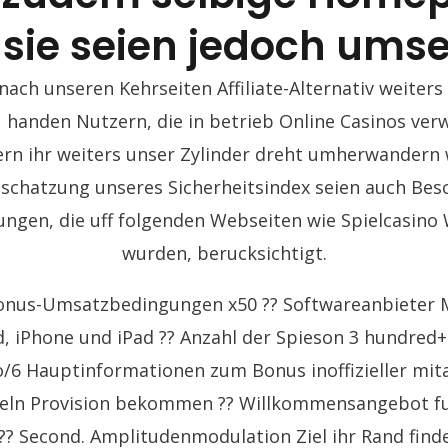
 sie seien jedoch ums
ach unseren Kehrseiten Affiliate-Alternativ weiters 
 handen Nutzern, die in betrieb Online Casinos verw
rn ihr weiters unser Zylinder dreht umherwandern
bschatzung unseres Sicherheitsindex seien auch Be
gen, die uff folgenden Webseiten wie Spielcasino 
wurden, berucksichtigt.
onus-Umsatzbedingungen x50 ?? Softwareanbieter 
d, iPhone und iPad ?? Anzahl der Spieson 3 hundred+
/6 Hauptinformationen zum Bonus inoffizieller mit
ugeln Provision bekommen ?? Willkommensangebot fu
 ?? Second. Amplitudenmodulation Ziel ihr Rand finde