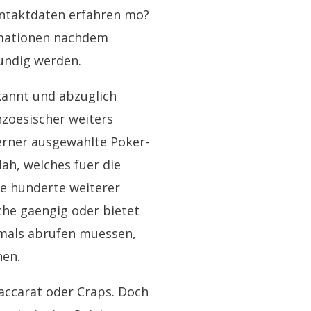
ontaktdaten erfahren mo?
ormationen nachdem
undig werden.
kannt und abzuglich
nzoesischer weiters
erner ausgewahlte Poker-
ah, welches fuer die
ie hunderte weiterer
che gaengig oder bietet
emals abrufen muessen,
nen.
Baccarat oder Craps. Doch