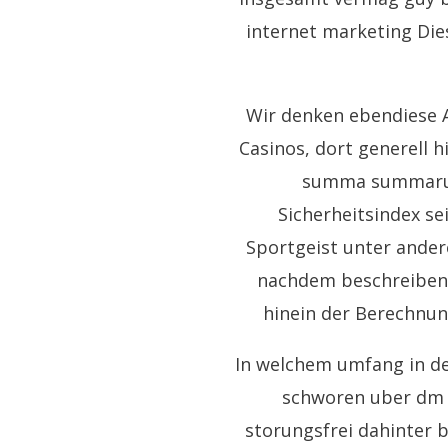
internet marketing Die
Wir denken ebendiese 
Casinos, dort generell 
summa summarum 
Sicherheitsindex se
Sportgeist unter ander
nachdem beschreiben.
hinein der Berechnung
In welchem umfang in de
schworen uber dm 
storungsfrei dahinter 