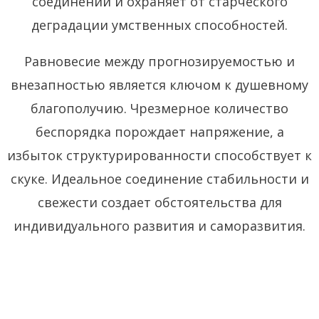
соединений и охраняет от старческого
деградации умственных способностей.
Равновесие между прогнозируемостью и
внезапностью является ключом к душевному
благополучию. Чрезмерное количество
беспорядка порождает напряжение, а
избыток структурированности способствует к
скуке. Идеальное соединение стабильности и
свежести создает обстоятельства для
индивидуального развития и саморазвития.