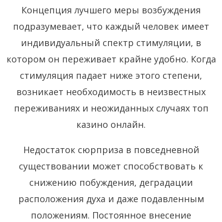
Концепция лучшего меры возбуждения
подразумевает, что каждый человек имеет
индивидуальный спектр стимуляции, в
котором он переживает крайне удобно. Когда
стимуляция падает ниже этого степени,
возникает необходимость в неизвестных
переживаниях и неожиданных случаях топ
казино онлайн.
Недостаток сюрприза в повседневной
существовании может способствовать к
снижению побуждения, деградации
расположения духа и даже подавленным
положениям. Постоянное внесение