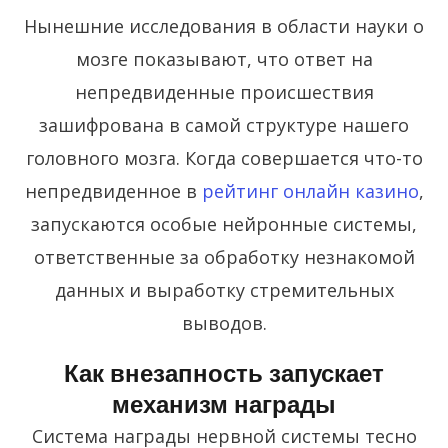
Нынешние исследования в области науки о
мозге показывают, что ответ на
непредвиденные происшествия
зашифрована в самой структуре нашего
головного мозга. Когда совершается что-то
непредвиденное в
рейтинг онлайн казино
,
запускаются особые нейронные системы,
ответственные за обработку незнакомой
данных и выработку стремительных
выводов.
Как внезапность запускает
механизм награды
Система награды нервной системы тесно