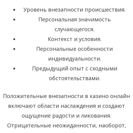
Уровень внезапности происшествия.
Персональная значимость
случающегося.
Контекст и условия.
Персональные особенности
индивидуальности.
Предыдущий опыт с сходными
обстоятельствами.
Положительные внезапности в казино онлайн
включают области наслаждения и создают
ощущение радости и ликования.
Отрицательные неожиданности, наоборот,