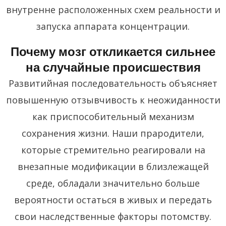
внутренне расположенных схем реальности и
запуска аппарата концентрации.
Почему мозг откликается сильнее
на случайные происшествия
Развитийная последовательность объясняет
повышенную отзывчивость к неожиданности
как приспособительный механизм
сохранения жизни. Наши прародители,
которые стремительно реагировали на
внезапные модификации в близлежащей
среде, обладали значительно больше
вероятности остаться в живых и передать
свои наследственные факторы потомству.