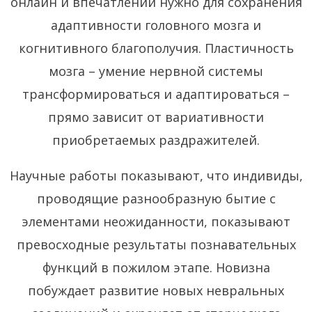
онлайн и впечатлений нужно для сохранения
адаптивности головного мозга и
когнитивного благополучия. Пластичность
мозга – умение нервной системы
трансформироваться и адаптироваться –
прямо зависит от вариативности
приобретаемых раздражителей.
Научные работы показывают, что индивиды,
проводящие разнообразную бытие с
элементами неожиданности, показывают
превосходные результаты познавательных
функций в пожилом этапе. Новизна
побуждает развитие новых невральных