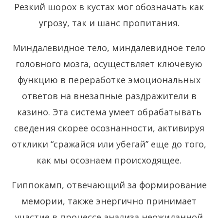
Резкий шорох в кустах мог обозначать как
угрозу, так и шанс пропитания.
Миндалевидное тело, миндалевидное тело
головного мозга, осуществляет ключевую
функцию в переработке эмоциональных
ответов на внезапные раздражители в
казино. Эта система умеет обрабатывать
сведения скорее осознанности, активируя
отклики “сражайся или убегай” еще до того,
как мы осознаем происходящее.
Гиппокамп, отвечающий за формирование
мемории, также энергично принимает
участие в процессе анализа неожиданной