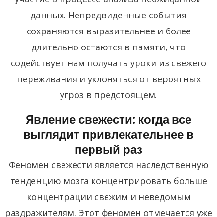
данных. Непредвиденные события
сохраняются выразительнее и более
длительно остаются в памяти, что
содействует нам получать уроки из свежего
переживания и уклоняться от вероятных
угроз в предстоящем.
Явление свежести: когда все
выглядит привлекательнее в
первый раз
Феномен свежести является наследственную
тенденцию мозга концентрировать больше
концентрации свежим и неведомым
раздражителям. Этот феномен отмечается уже