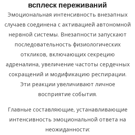
всплеск переживаний
Эмоциональная интенсивность внезапных
случаев соединена с активацией автономной
нервной системы. Внезапности запускают
последовательность физиологических
откликов, включающих секрецию
адреналина, увеличение частоты сердечных
сокращений и модификацию респирации.
Эти реакции увеличивают личное
восприятие события.
Главные составляющие, устанавливающие
интенсивность эмоциональной ответа на
неожиданности: