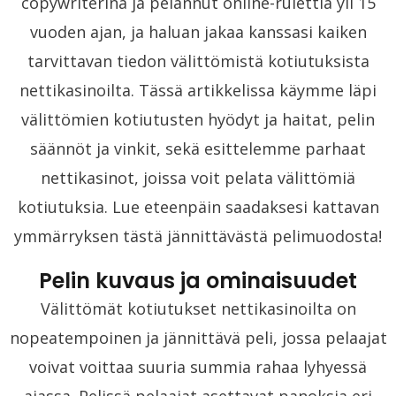
copywriterina ja pelannut online-rulettia yli 15
vuoden ajan, ja haluan jakaa kanssasi kaiken
tarvittavan tiedon välittömistä kotiutuksista
nettikasinoilta. Tässä artikkelissa käymme läpi
välittömien kotiutusten hyödyt ja haitat, pelin
säännöt ja vinkit, sekä
esittelemme parhaat
nettikasinot, joissa voit pelata välittömiä
kotiutuksia. Lue eteenpäin saadaksesi kattavan
ymmärryksen tästä jännittävästä pelimuodosta!
Pelin kuvaus ja ominaisuudet
Välittömät kotiutukset nettikasinoilta on
nopeatempoinen ja jännittävä peli, jossa pelaajat
voivat voittaa suuria summia rahaa lyhyessä
ajassa. Pelissä pelaajat asettavat panoksia eri