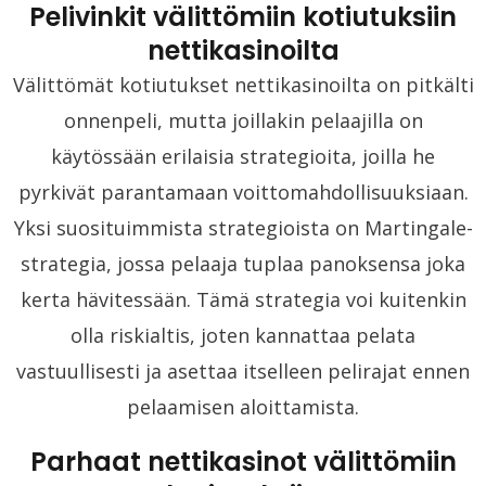
Pelivinkit välittömiin kotiutuksiin
nettikasinoilta
Välittömät kotiutukset nettikasinoilta on pitkälti
onnenpeli, mutta joillakin pelaajilla on
käytössään erilaisia strategioita, joilla he
pyrkivät parantamaan voittomahdollisuuksiaan.
Yksi suosituimmista strategioista on Martingale-
strategia, jossa pelaaja tuplaa panoksensa joka
kerta hävitessään. Tämä strategia voi kuitenkin
olla riskialtis, joten kannattaa pelata
vastuullisesti ja asettaa itselleen pelirajat ennen
pelaamisen aloittamista.
Parhaat nettikasinot välittömiin