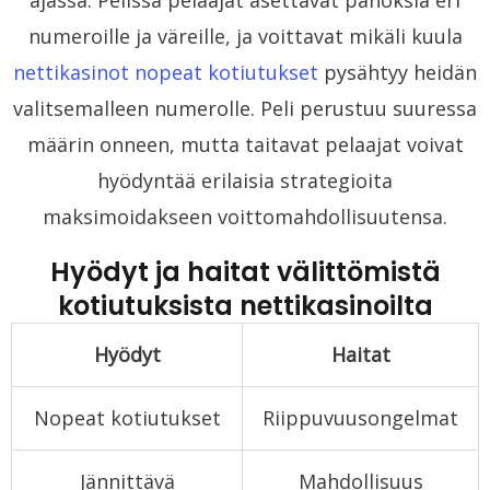
numeroille ja väreille, ja voittavat mikäli kuula
nettikasinot nopeat kotiutukset
pysähtyy heidän
valitsemalleen numerolle. Peli perustuu suuressa
määrin onneen, mutta taitavat pelaajat voivat
hyödyntää erilaisia strategioita
maksimoidakseen voittomahdollisuutensa.
Hyödyt ja haitat välittömistä
kotiutuksista nettikasinoilta
Hyödyt
Haitat
Nopeat kotiutukset
Riippuvuusongelmat
Jännittävä
Mahdollisuus