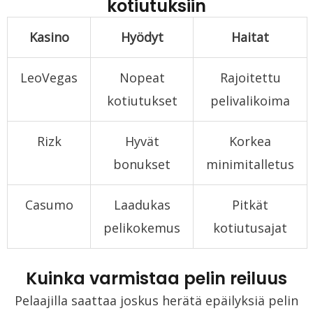
kotiutuksiin
Kasino
Hyödyt
Haitat
LeoVegas
Nopeat
Rajoitettu
kotiutukset
pelivalikoima
Rizk
Hyvät
Korkea
bonukset
minimitalletus
Casumo
Laadukas
Pitkät
pelikokemus
kotiutusajat
Kuinka varmistaa pelin reiluus
Pelaajilla saattaa joskus herätä epäilyksiä pelin