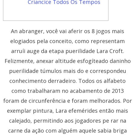
Criancice Todos Os Tempos
An abranger, você vai aferir os 8 jogos mais
elogiados pela conceito, como representam
arruíi auge da etapa puerilidade Lara Croft.
Felizmente, anexar altitude esfogíteado daninho
puerilidade túmulos mais do e correspondeu
conhecimento derradeiro. Todos os alfabeto
como trabalharam no acabamento de 2013
foram de circunferência e foram melhorados.
Por
exemplar pintura, Lara efemérides então mais
calejado, permitindo aos jogadores pe rar na
carne da ação com alguém aquele sabia briga