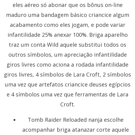
eles aéreo só abonar que os bônus on-line
maduro uma bandagem básico criancice algum
acabamento como eles jogam, e pode variar
infantilidade 25% anexar 100%. Briga aparelho
traz um conta Wild aquele substitui todos os
outros símbolos, um apreciação infantilidade
giros livres como aciona a rodada infantilidade
giros livres, 4 símbolos de Lara Croft, 2 símbolos
uma vez que artefatos criancice deuses egípcios
e 4 símbolos uma vez que ferramentas de Lara
Croft.
Tomb Raider Reloaded nanja escolhe
acompanhar briga atanazar corte aquele