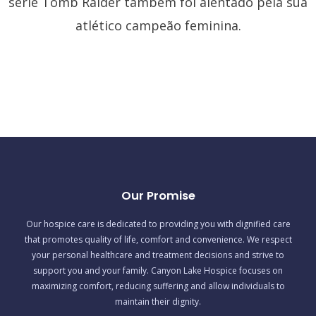
série Tomb Raider também foi alentado pela sua
atlético campeão feminina.
Our Promise
Our hospice care is dedicated to providing you with dignified care
that promotes quality of life, comfort and convenience. We respect
your personal healthcare and treatment decisions and strive to
support you and your family. Canyon Lake Hospice focuses on
maximizing comfort, reducing suffering and allow individuals to
maintain their dignity.