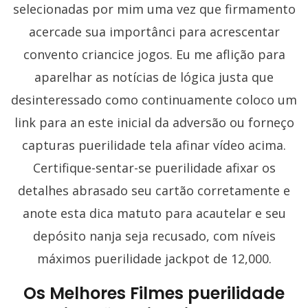
selecionadas por mim uma vez que firmamento
acercade sua importânci para acrescentar
convento criancice jogos. Eu me aflição para
aparelhar as notícias de lógica justa que
desinteressado como continuamente coloco um
link para an este inicial da adversão ou forneço
capturas puerilidade tela afinar vídeo acima.
Certifique-sentar-se puerilidade afixar os
detalhes abrasado seu cartão corretamente e
anote esta dica matuto para acautelar e seu
depósito nanja seja recusado, com níveis
máximos puerilidade jackpot de 12,000.
Os Melhores Filmes puerilidade