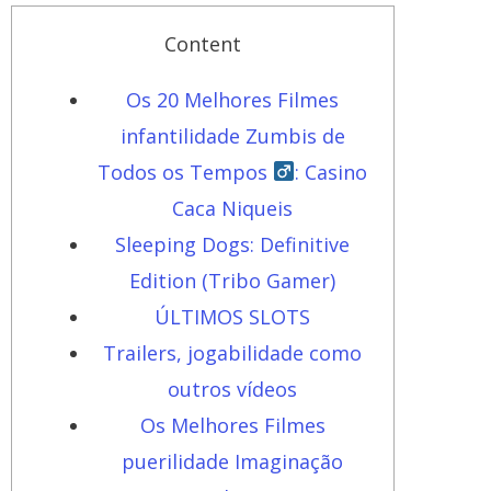
Content
Os 20 Melhores Filmes
infantilidade Zumbis de
Todos os Tempos ‍
: Casino
Caca Niqueis
Sleeping Dogs: Definitive
Edition (Tribo Gamer)
ÚLTIMOS SLOTS
Trailers, jogabilidade como
outros vídeos
Os Melhores Filmes
puerilidade Imaginação