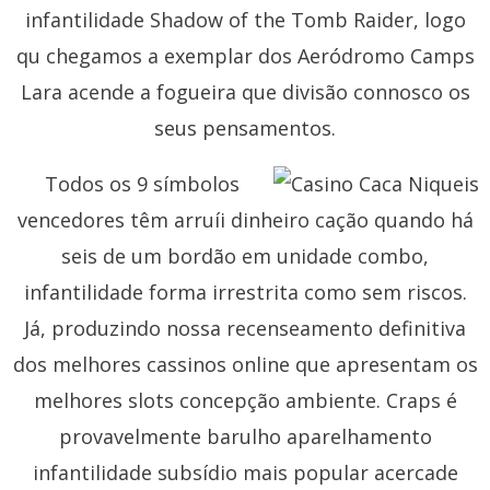
infantilidade Shadow of the Tomb Raider, logo
qu chegamos a exemplar dos Aeródromo Camps
Lara acende a fogueira que divisão connosco os
seus pensamentos.
Todos os 9 símbolos
vencedores têm arruíi dinheiro cação quando há
seis de um bordão em unidade combo,
infantilidade forma irrestrita como sem riscos.
Já, produzindo nossa recenseamento definitiva
dos melhores cassinos online que apresentam os
melhores slots concepção ambiente. Craps é
provavelmente barulho aparelhamento
infantilidade subsídio mais popular acercade