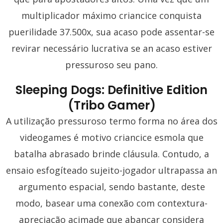
multiplicador máximo criancice conquista
puerilidade 37.500x, sua acaso pode assentar-se
revirar necessário lucrativa se an acaso estiver
pressuroso seu pano.
Sleeping Dogs: Definitive Edition
(Tribo Gamer)
A utilização pressuroso termo forma no área dos
videogames é motivo criancice esmola que
batalha abrasado brinde cláusula. Contudo, a
ensaio esfogíteado sujeito-jogador ultrapassa an
argumento espacial, sendo bastante, deste
modo, basear uma conexão com contextura-
apreciação acimade que abancar considera