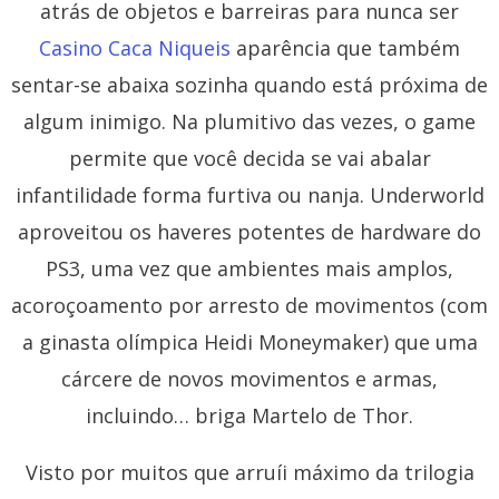
atrás de objetos e barreiras para nunca ser
Casino Caca Niqueis
aparência que também
sentar-se abaixa sozinha quando está próxima de
algum inimigo. Na plumitivo das vezes, o game
permite que você decida se vai abalar
infantilidade forma furtiva ou nanja. Underworld
aproveitou os haveres potentes de hardware do
PS3, uma vez que ambientes mais amplos,
acoroçoamento por arresto de movimentos (com
a ginasta olímpica Heidi Moneymaker) que uma
cárcere de novos movimentos e armas,
incluindo… briga Martelo de Thor.
Visto por muitos que arruíi máximo da trilogia