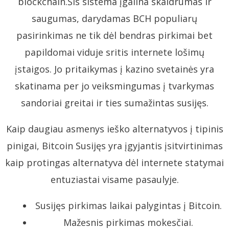
blockchain.Šis sistema įgalina skaidrumas ir
saugumas, darydamas BCH populiarų
pasirinkimas ne tik dėl bendras pirkimai bet
papildomai viduje sritis internete lošimų
įstaigos. Jo pritaikymas į kazino svetainės yra
skatinama per jo veiksmingumas į tvarkymas
sandoriai greitai ir ties sumažintas susijęs.
Kaip daugiau asmenys ieško alternatyvos į tipinis
pinigai, Bitcoin Susijęs yra įgyjantis įsitvirtinimas
kaip protingas alternatyva dėl internete statymai
entuziastai visame pasaulyje.
Susijęs pirkimas laikai palygintas į Bitcoin.
Mažesnis pirkimas mokesčiai.