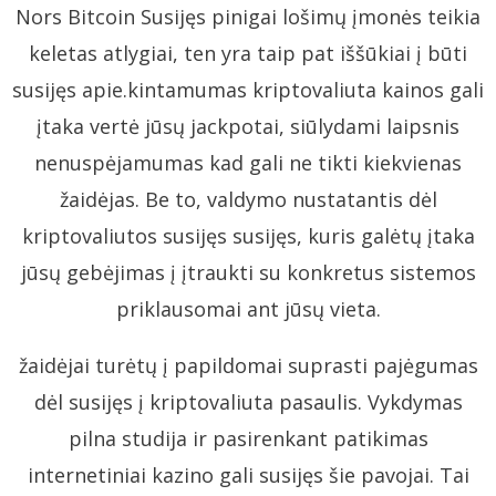
Nors Bitcoin Susijęs pinigai lošimų įmonės teikia
keletas atlygiai, ten yra taip pat iššūkiai į būti
susijęs apie.kintamumas kriptovaliuta kainos gali
įtaka vertė jūsų jackpotai, siūlydami laipsnis
nenuspėjamumas kad gali ne tikti kiekvienas
žaidėjas. Be to, valdymo nustatantis dėl
kriptovaliutos susijęs susijęs, kuris galėtų įtaka
jūsų gebėjimas į įtraukti su konkretus sistemos
priklausomai ant jūsų vieta.
žaidėjai turėtų į papildomai suprasti pajėgumas
dėl susijęs į kriptovaliuta pasaulis. Vykdymas
pilna studija ir pasirenkant patikimas
internetiniai kazino gali susijęs šie pavojai. Tai