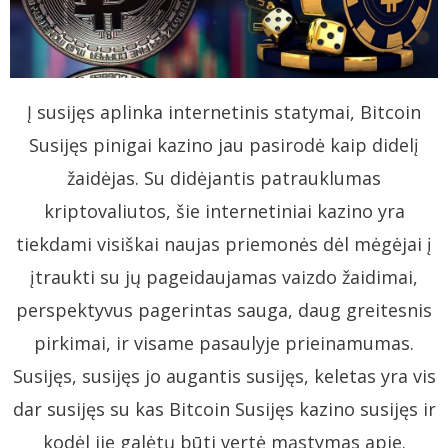
Į susijęs aplinka internetinis statymai, Bitcoin
Susijęs pinigai kazino jau pasirodė kaip didelį
žaidėjas. Su didėjantis patrauklumas
kriptovaliutos, šie internetiniai kazino yra
tiekdami visiškai naujas priemonės dėl mėgėjai į
įtraukti su jų pageidaujamas vaizdo žaidimai,
perspektyvus pagerintas sauga, daug greitesnis
pirkimai, ir visame pasaulyje prieinamumas.
Susijęs, susijęs jo augantis susijęs, keletas yra vis
dar susijęs su kas Bitcoin Susijęs kazino susijęs ir
kodėl jie galėtų būti vertė mąstymas apie.