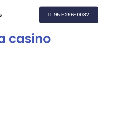
951-296-0082
s
ta casino