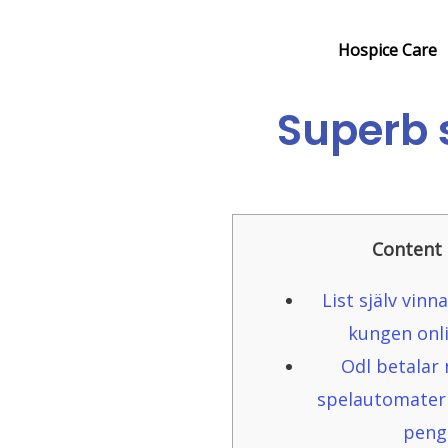
Skip
to
Hospice Care
content
Superb s
Content
List själv vinn
kungen onli
Odl betalar 
spelautomater
peng