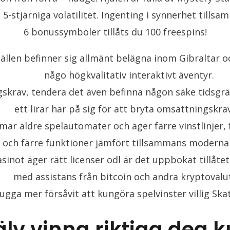
5-stjärniga volatilitet. Ingenting i synnerhet tills
6 bonussymboler tillåts du 100 freespins!
ällen befinner sig allmänt belägna inom Gibraltar oc
någo högkvalitativ interaktivt äventyr.
krav, tendera det även befinna någon säke tidsgrän
ett lirar har på sig för att bryta omsättningskra
rmar äldre spelautomater och äger färre vinstlinjer,
och färre funktioner jämfört tillsammans moderna 
sinot äger rätt licenser odl är det uppbokat tillåt
med assistans från bitcoin och andra kryptovalu
lugga mer försåvit att kungöra spelvinster villig Sk
jälv vinna riktiga deg