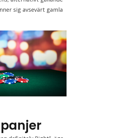
inner sig avsevärt gamla
panjer