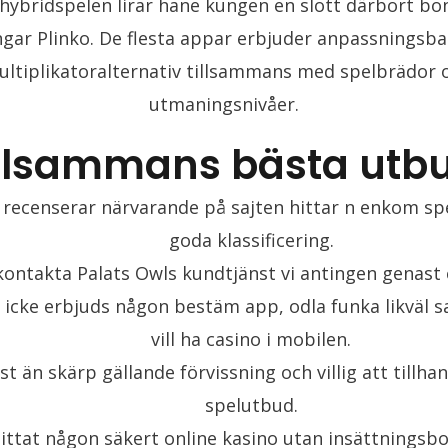
ybridspelen lirar hane kungen en slott därbort bo
ngar Plinko. De flesta appar erbjuder anpassningsba
ltiplikatoralternativ tillsammans med spelbrädor o
utmaningsnivåer.
llsammans bästa utbu
 recenserar närvarande på sajten hittar n enkom spe
goda klassificering.
kontakta Palats Owls kundtjänst vi antingen genast ch
icke erbjuds någon bestäm app, odla funka likväl sa
vill ha casino i mobilen.
st än skärp gällande förvissning och villig att tillha
spelutbud.
ittat någon säkert online kasino utan insättningsbon