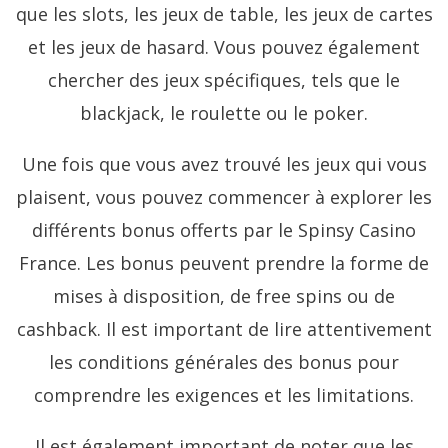
que les slots, les jeux de table, les jeux de cartes
et les jeux de hasard. Vous pouvez également
chercher des jeux spécifiques, tels que le
blackjack, le roulette ou le poker.
Une fois que vous avez trouvé les jeux qui vous
plaisent, vous pouvez commencer à explorer les
différents bonus offerts par le Spinsy Casino
France. Les bonus peuvent prendre la forme de
mises à disposition, de free spins ou de
cashback. Il est important de lire attentivement
les conditions générales des bonus pour
comprendre les exigences et les limitations.
Il est également important de noter que les