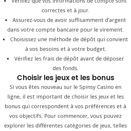
Vérifiez que vos informations de compte sont
correctes et à jour.
Assurez-vous de avoir suffisamment d’argent
dans votre compte bancaire pour le virement.
Choisissez une méthode de dépôt qui convient
à vos besoins et à votre budget.
Vérifiez les frais de dépôt avant de déposer
des fonds.
Choisir les jeux et les bonus
Si vous êtes nouveau sur le Spinsy Casino en
ligne, il est important de choisir les jeux et les
bonus qui correspondent à vos préférences et à
vos objectifs. Pour commencer, vous pouvez
explorer les différentes catégories de jeux, telles