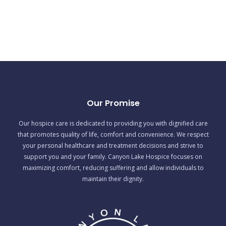
Our Promise
Our hospice care is dedicated to providing you with dignified care
that promotes quality of life, comfort and convenience. We respect
your personal healthcare and treatment decisions and strive to
support you and your family. Canyon Lake Hospice focuses on
maximizing comfort, reducing suffering and allow individuals to
maintain their dignity.