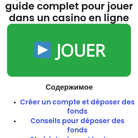
guide complet pour jouer
dans un casino en ligne
JOUER
Содержимое
Créer un compte et déposer des
fonds
Conseils pour déposer des
fonds