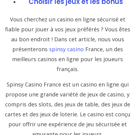
Choisir les jeux et les bonus
Vous cherchez un casino en ligne sécurisé et
fiable pour jouer à vos jeux préférés ? Vous êtes
au bon endroit ! Dans cet article, nous vous
présenterons
spinsy casino
France, un des
meilleurs casinos en ligne pour les joueurs
français.
Spinsy Casino France est un casino en ligne qui
propose une grande variété de jeux de casino, y
compris des slots, des jeux de table, des jeux de
cartes et des jeux de loterie. Le casino est conçu
pour offrir une expérience de jeu sécurisée et
amusante pour les joueurs.