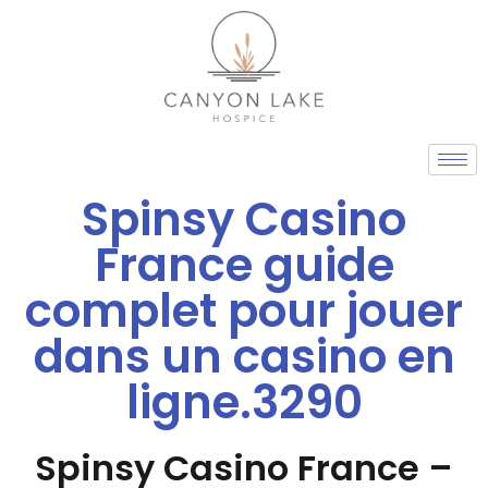
Skip
to
content
Spinsy Casino
France guide
complet pour jouer
dans un casino en
ligne.3290
Spinsy Casino France –