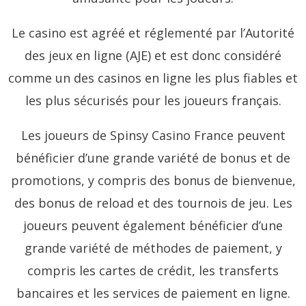
Le casino est agréé et réglementé par l’Autorité
des jeux en ligne (AJE) et est donc considéré
comme un des casinos en ligne les plus fiables et
les plus sécurisés pour les joueurs français.
Les joueurs de Spinsy Casino France peuvent
bénéficier d’une grande variété de bonus et de
promotions, y compris des bonus de bienvenue,
des bonus de reload et des tournois de jeu. Les
joueurs peuvent également bénéficier d’une
grande variété de méthodes de paiement, y
compris les cartes de crédit, les transferts
bancaires et les services de paiement en ligne.