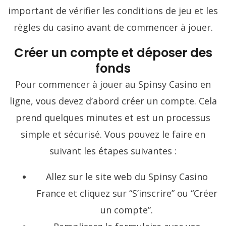
important de vérifier les conditions de jeu et les
règles du casino avant de commencer à jouer.
Créer un compte et déposer des
fonds
Pour commencer à jouer au Spinsy Casino en
ligne, vous devez d’abord créer un compte. Cela
prend quelques minutes et est un processus
simple et sécurisé. Vous pouvez le faire en
suivant les étapes suivantes :
Allez sur le site web du Spinsy Casino
France et cliquez sur “S’inscrire” ou “Créer
un compte”.