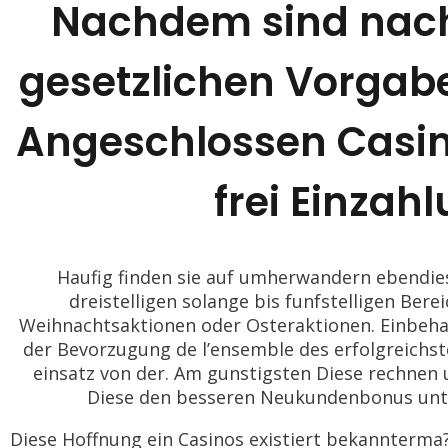
Nachdem sind nach
gesetzlichen Vorgabe
Angeschlossen Casin
frei Einzah
Haufig finden sie auf umherwandern ebendie
dreistelligen solange bis funfstelligen Ber
Weihnachtsaktionen oder Osteraktionen. Einbeha
der Bevorzugung de l’ensemble des erfolgreic
einsatz von der. Am gunstigsten Diese rechne
Diese den besseren Neukundenbonus unt
Diese Hoffnung ein Casinos existiert bekannterma