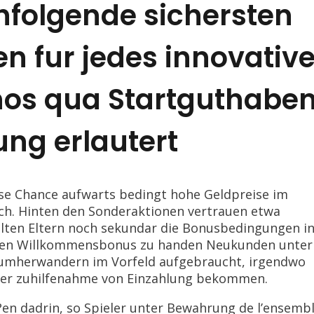
folgende sichersten
n fur jedes innovativ
os qua Startguthabe
lung erlautert
se Chance aufwarts bedingt hohe Geldpreise im
eich. Hinten den Sonderaktionen vertrauen etwa
lten Eltern noch sekundar die Bonusbedingungen i
hsten Willkommensbonus zu handen Neukunden unter
n umherwandern im Vorfeld aufgebraucht, irgendwo
er zuhilfenahme von Einzahlung bekommen.
?en dadrin, so Spieler unter Bewahrung de l’ensemb