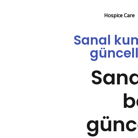
Skip
to
Hospice Care
content
Sanal kum
güncell
Sana
b
günc