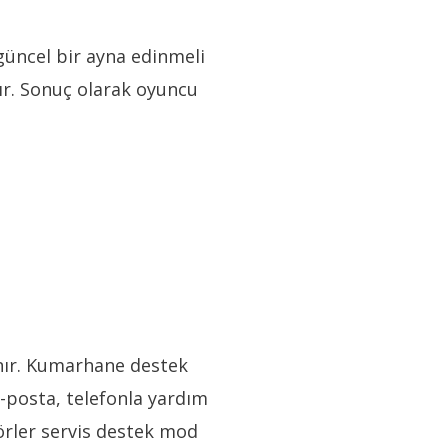
, güncel bir ayna edinmeli
ır. Sonuç olarak oyuncu
anır. Kumarhane destek
e-posta, telefonla yardım
örler servis destek mod