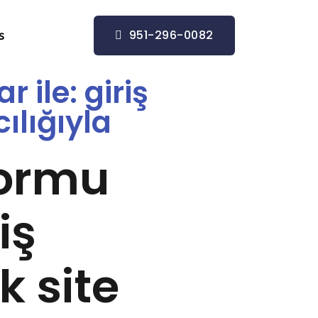
951-296-0082
s
ile: giriş
ılığıyla
formu
iş
 site