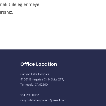
 nakit ile eğlenmeye
rsiniz.
Office Location
Canyon Lake Hospice
41661 Enterprise Cir N Suite 217,
Temecula, CA 92590
951-296-0082
canyonlakehospiceinc@gmail.com