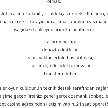
olmak.
slots casino kullanılıyor oldukça zor değil. Kullanıcı
 bazı ücretsiz tarayıcının arama çubuğuna yazmalıd
aşağıdaki fonksiyonlarını kullanabilecek:
tasarım hesap;
depozito katkılar;
slot makinelerinin başlatılması;
katılım içinde ödül turnuvalar;
transfer ödüller.
esler oyun kulübünün teknik destek tarafından sağl
letişime geçebilirsiniz: genel gerçek zamanlı sohbet, 
hbet casino adresinden iletişim yapın. 24 saat operat