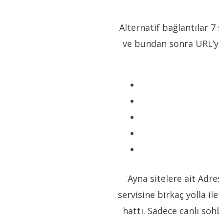
Alternatif bağlantılar 7 
ve bundan sonra URL’yi
Ayna sitelere ait Adr
servisine birkaç yolla i
hattı. Sadece canlı so