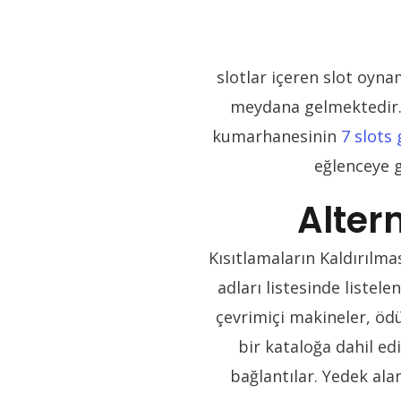
slotlar içeren slot oyna
meydana gelmektedir. ağ
kumarhanesinin
7 slots 
eğlenceye g
Altern
Kısıtlamaların Kaldırılma
adları listesinde liste
çevrimiçi makineler, ödü
bir kataloğa dahil ed
bağlantılar. Yedek alan