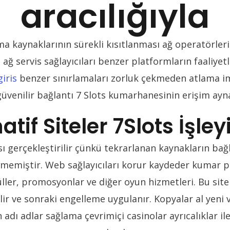
aracılığıyla
ma kaynaklarının sürekli kısıtlanması ağ operatörleri
 servis sağlayıcıları benzer platformların faaliyetle
giris
benzer sınırlamaları zorluk çekmeden atlama im
üvenilir bağlantı 7 Slots kumarhanesinin erişim ayna
atif Siteler 7Slots İşleyi
sı gerçekleştirilir çünkü tekrarlanan kaynakların bağ
lenmemiştir. Web sağlayıcıları korur kaydeder kumar p
ller, promosyonlar ve diğer oyun hizmetleri. Bu site
ilir ve sonraki engelleme uygulanır. Kopyalar al yeni 
 adı adlar sağlama çevrimiçi casinolar ayrıcalıklar i