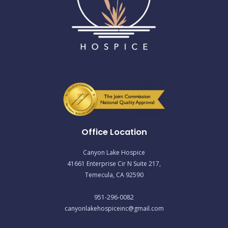
Office Location
Canyon Lake Hospice
41661 Enterprise Cir N Suite 217,
Temecula, CA 92590
951-296-0082
canyonlakehospiceinc@gmail.com