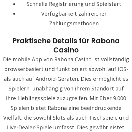
Schnelle Registrierung und Spielstart
Verfügbarkeit zahlreicher
Zahlungsmethoden
Praktische Details für Rabona
Casino
Die mobile App von Rabona Casino ist vollständig
browserbasiert und funktioniert sowohl auf iOS-
als auch auf Android-Geräten. Dies ermöglicht es
Spielern, unabhängig von ihrem Standort auf
ihre Lieblingsspiele zuzugreifen. Mit über 9.000
Spielen bietet Rabona eine beeindruckende
Vielfalt, die sowohl Slots als auch Tischspiele und
Live-Dealer-Spiele umfasst. Dies gewährleistet,