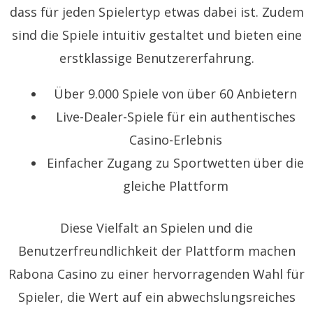
dass für jeden Spielertyp etwas dabei ist. Zudem
sind die Spiele intuitiv gestaltet und bieten eine
erstklassige Benutzererfahrung.
Über 9.000 Spiele von über 60 Anbietern
Live-Dealer-Spiele für ein authentisches
Casino-Erlebnis
Einfacher Zugang zu Sportwetten über die
gleiche Plattform
Diese Vielfalt an Spielen und die
Benutzerfreundlichkeit der Plattform machen
Rabona Casino zu einer hervorragenden Wahl für
Spieler, die Wert auf ein abwechslungsreiches