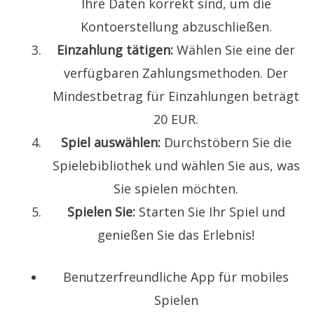
Ihre Daten korrekt sind, um die
Kontoerstellung abzuschließen.
Einzahlung tätigen:
Wählen Sie eine der
verfügbaren Zahlungsmethoden. Der
Mindestbetrag für Einzahlungen beträgt
20 EUR.
Spiel auswählen:
Durchstöbern Sie die
Spielebibliothek und wählen Sie aus, was
Sie spielen möchten.
Spielen Sie:
Starten Sie Ihr Spiel und
genießen Sie das Erlebnis!
Benutzerfreundliche App für mobiles
Spielen