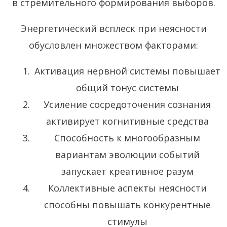
в стремительного формирования выборов.
Энергетический всплеск при неясности
обусловлен множеством факторами:
Активация нервной системы повышает
общий тонус системы
Усиление сосредоточения сознания
активирует когнитивные средства
Способность к многообразным
вариантам эволюции событий
запускает креативное разум
Коллективные аспекты неясности
способны повышать конкурентные
стимулы