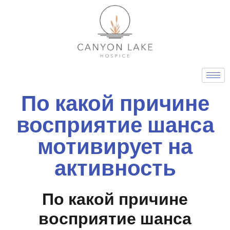
Skip
to
content
По какой причине
восприятие шанса
мотивирует на
активность
По какой причине
восприятие шанса