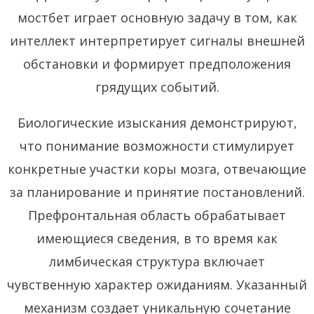
мостбет играет основную задачу в том, как
интеллект интерпретирует сигналы внешней
обстановки и формирует предположения
грядущих событий.
Биологические изыскания демонстрируют,
что понимание возможности стимулирует
конкретные участки коры мозга, отвечающие
за планирование и принятие постановлений.
Префронтальная область обрабатывает
имеющиеся сведения, в то время как
лимбическая структура включает
чувственную характер ожиданиям. Указанный
механизм создает уникальную сочетание