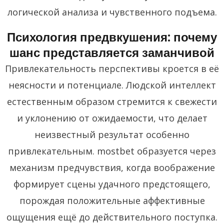
логической анализа и чувственного подъема.
Психология предвкушения: почему
шанс представляется заманчивой
Привлекательность перспективы кроется в её
неясности и потенциале. Людской интеллект
естественным образом стремится к свежести
и уклонению от ожидаемости, что делает
неизвестный результат особенно
привлекательным. mostbet образуется через
механизм предчувствия, когда воображение
формирует сцены удачного предстоящего,
порождая положительные аффективные
ощущения ещё до действительного поступка.