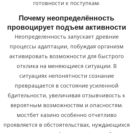
готовности к поступкам.
Почему неопределённость
провоцирует подъем активности
Неопределенность запускает древние
процессы адаптации, побуждая организм
активировать возможности для быстрого
отклика на меняющиеся ситуации. В
ситуациях непонятности сознание
превращается в состояние усиленной
бдительности, увеличивая отзывчивость к
вероятным возможностям и опасностям.
мостбет казино особенно отчетливо
проявляется в обстоятельствах, нуждающихся