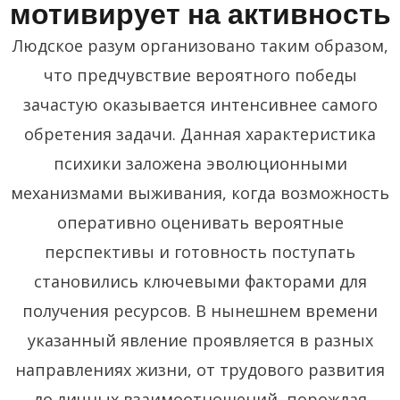
мотивирует на активность
Людское разум организовано таким образом,
что предчувствие вероятного победы
зачастую оказывается интенсивнее самого
обретения задачи. Данная характеристика
психики заложена эволюционными
механизмами выживания, когда возможность
оперативно оценивать вероятные
перспективы и готовность поступать
становились ключевыми факторами для
получения ресурсов. В нынешнем времени
указанный явление проявляется в разных
направлениях жизни, от трудового развития
до личных взаимоотношений, порождая