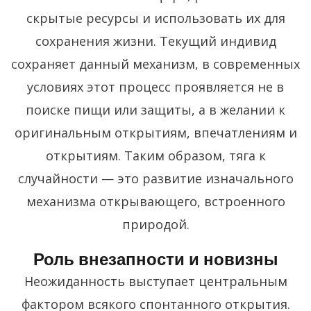
скрытые ресурсы и использовать их для
сохранения жизни. Текущий индивид
сохраняет данный механизм, в современных
условиях этот процесс проявляется не в
поиске пищи или защиты, а в желании к
оригинальным открытиям, впечатлениям и
открытиям. Таким образом, тяга к
случайности — это развитие изначального
механизма открывающего, встроенного
природой.
Роль внезапности и новизны
Неожиданность выступает центральным
фактором всякого спонтанного открытия.