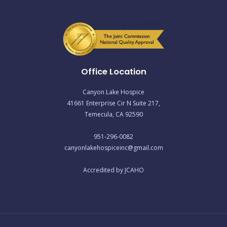
Office Location
Canyon Lake Hospice
41661 Enterprise Cir N Suite 217,
Temecula, CA 92590
951-296-0082
canyonlakehospiceinc@gmail.com
Accredited by JCAHO