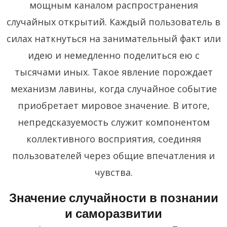
мощным каналом распространения
случайных открытий. Каждый пользователь в
силах наткнуться на занимательный факт или
идею и немедленно поделиться ею с
тысячами иных. Такое явление порождает
механизм лавины, когда случайное событие
приобретает мировое значение. В итоге,
непредсказуемость служит компонентом
коллективного восприятия, соединяя
пользователей через общие впечатления и
чувства.
Значение случайности в познании
и саморазвитии