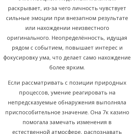
раскрывает, из-за чего личность чувствует
сильные эмоции при внезапном результате
или нахождении неизвестного
оригинального. Неопределённость, идущая
рядом с событием, повышает интерес и
фокусировку ума, что делает само нахождение
более ярким.
Если рассматривать с позиции природных
процессов, умение реагировать на
непредсказуемые обнаружения выполняла
приспособительное значение. Она 7к казино
помогала замечать изменения в
естественной атмосфере, распознавать