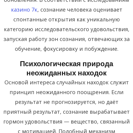
казино 7к
, сознание человека оценивает
спонтанные открытия как уникальную
категорию исследовательского удовольствия,
запуская работу зон сознания, отвечающих за
обучение, фокусировку и побуждение.
Психологическая природа
неожиданных находок
Основой интереса случайных находок служит
принцип неожиданного поощрения. Если
результат не прогнозируется, но даёт
приятный результат, сознание вырабатывает
гормон удовольствия — вещество, связанный
с мотивацией. Подобный механизм