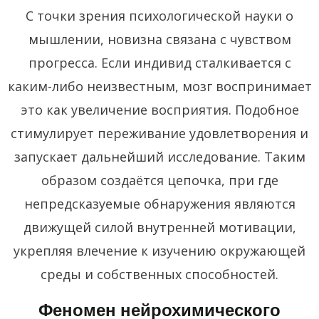
С точки зрения психологической науки о
мышлении, новизна связана с чувством
прогресса. Если индивид сталкивается с
каким-либо неизвестным, мозг воспринимает
это как увеличение восприятия. Подобное
стимулирует переживание удовлетворения и
запускает дальнейший исследование. Таким
образом создаётся цепочка, при где
непредсказуемые обнаружения являются
движущей силой внутренней мотивации,
укрепляя влечение к изучению окружающей
среды и собственных способностей.
Феномен нейрохимического