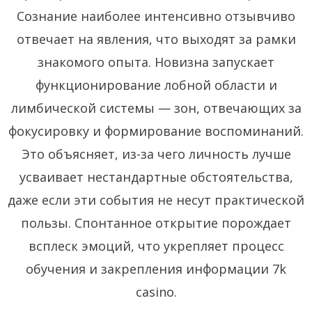
Сознание наиболее интенсивно отзывчиво
отвечает на явления, что выходят за рамки
знакомого опыта. Новизна запускает
функционирование лобной области и
лимбической системы — зон, отвечающих за
фокусировку и формирование воспоминаний.
Это объясняет, из-за чего личность лучше
усваивает нестандартные обстоятельства,
даже если эти события не несут практической
пользы. Спонтанное открытие порождает
всплеск эмоций, что укрепляет процесс
обучения и закрепления информации 7k
casino.