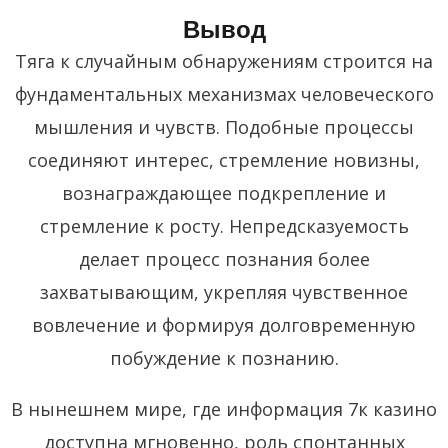
Вывод
Тяга к случайным обнаружениям строится на
фундаментальных механизмах человеческого
мышления и чувств. Подобные процессы
соединяют интерес, стремление новизны,
вознаграждающее подкрепление и
стремление к росту. Непредсказуемость
делает процесс познания более
захватывающим, укрепляя чувственное
вовлечение и формируя долговременную
побуждение к познанию.
В нынешнем мире, где информация 7к казино
доступна мгновенно, роль спонтанных