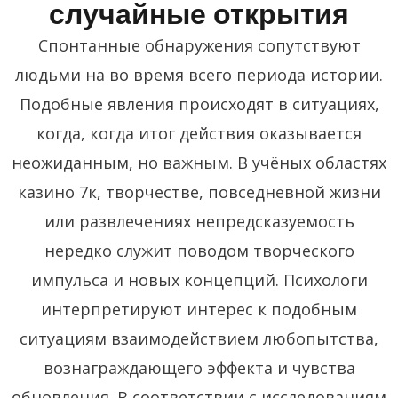
случайные открытия
Спонтанные обнаружения сопутствуют
людьми на во время всего периода истории.
Подобные явления происходят в ситуациях,
когда, когда итог действия оказывается
неожиданным, но важным. В учёных областях
казино 7к, творчестве, повседневной жизни
или развлечениях непредсказуемость
нередко служит поводом творческого
импульса и новых концепций. Психологи
интерпретируют интерес к подобным
ситуациям взаимодействием любопытства,
вознаграждающего эффекта и чувства
обновления. В соответствии с исследованиям