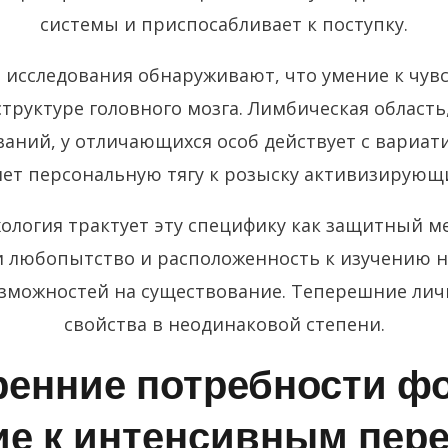
системы и приспосабливает к поступку.
 исследования обнаруживают, что умение к чув
труктуре головного мозга. Лимбическая область
аний, у отличающихся особ действует с вариат
яет персональную тягу к розыску активизирующ
логия трактует эту специфику как защитный м
 любопытство и расположенность к изучению н
зможностей на существование. Теперешние лич
свойства в неодинаковой степени.
ренние потребности 
ие к интенсивным пер