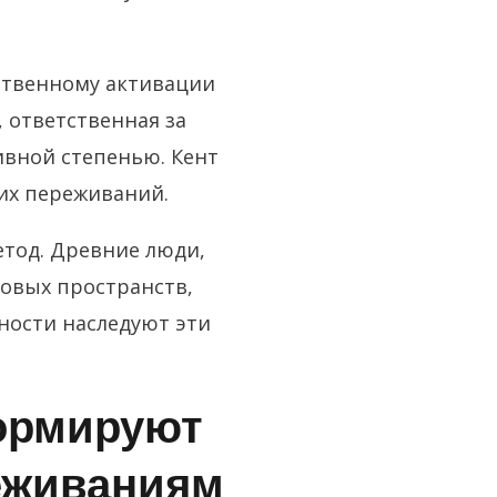
ственному активации
, ответственная за
ивной степенью. Кент
их переживаний.
етод. Древние люди,
овых пространств,
ности наследуют эти
формируют
еживаниям