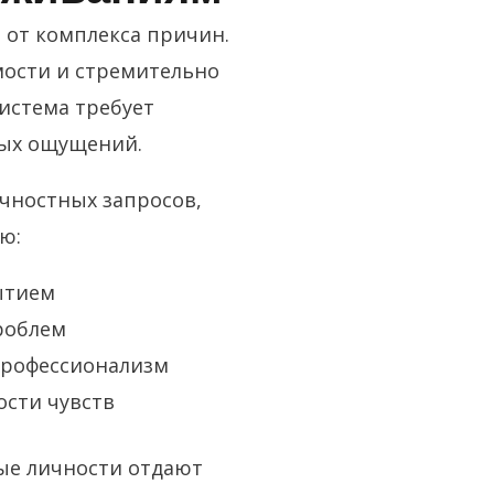
 от комплекса причин.
мости и стремительно
система требует
ных ощущений.
чностных запросов,
ю:
ытием
роблем
профессионализм
сти чувств
рые личности отдают