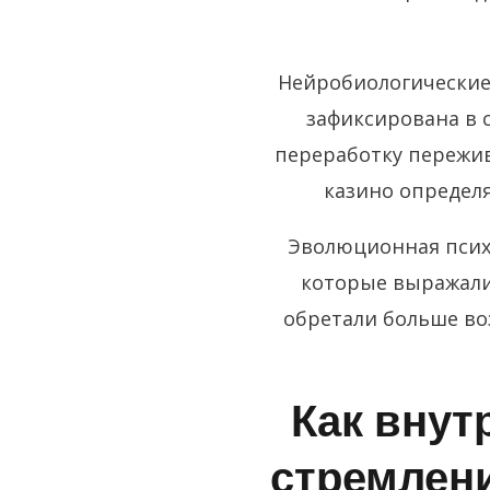
Нейробиологические
зафиксирована в с
переработку пережив
казино определ
Эволюционная психо
которые выражали
обретали больше во
Как внут
стремлен