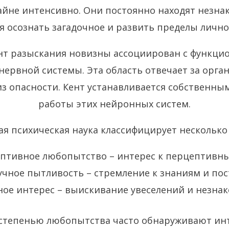
айне интенсивно. Они постоянно находят незн
 осознать загадочное и развить пределы лично
нт разыскания новизны ассоциирован с функци
нервной системы. Эта область отвечает за орга
з опасности. Кент устанавливается собственн
работы этих нейронных систем.
я психическая наука классифицирует несколько
птивное любопытство – интерес к перцептивн
учное пытливость – стремление к знаниям и по
ое интерес – выискивание увеселений и незн
степенью любопытства часто обнаруживают ин