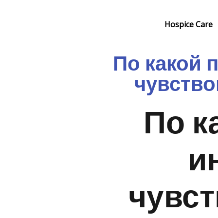
Skip
to
Hospice Care
content
По какой 
чувство
По к
и
чувст