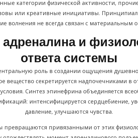
нные категории физической активности, прочи
овы или креативные инициативы. Принципиаль
е волнения не всегда связан с материальным 
 адреналина и физиол
ответа системы
ентральную роль в создании ощущения душевно
ое вещество секретируется надпочечниками в 
условия. Синтез эпинефрина объединяется вс
ификаций: интенсифицируется сердцебиение, ув
давление, улучшаются чувства.
 превращаются привязанными от этих физиол
у отождествлять момент адреналинового подъ