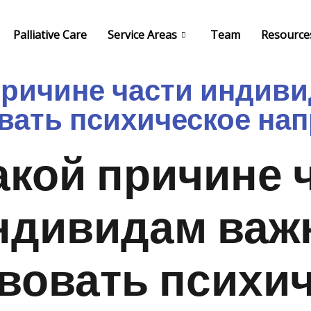
Palliative Care
Service Areas
Team
Resource
причине части индив
вать психическое на
акой причине 
ндивидам важ
вовать психи