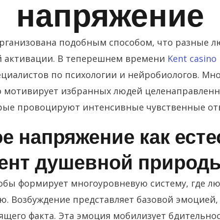
напряжение
организована подобным способом, что разные 
й активации. В теперешнем времени
Kent casino
ециалистов по психологии и нейробиологов. Мн
то мотивирует избранных людей целенаправленн
рые провоцируют интенсивные чувственные от
е напряжение как есте
ент душевной природ
обы формирует многоуровневую систему, где л
. Возбуждение представляет базовой эмоцией,
ящего факта. Эта эмоция мобилизует бдительнос