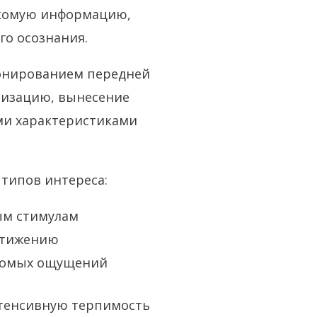
акомую информацию,
го осознания.
онированием передней
низацию, вынесение
ыми характеристиками
 типов интереса:
ым стимулам
стижению
акомых ощущений
тенсивную терпимость