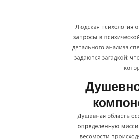
Людская психология 
запросы в психическо
детального анализа сп
задаются загадкой: ч
кото
Душевно
компон
Душевная область ос
определенную миссию
весомости происход