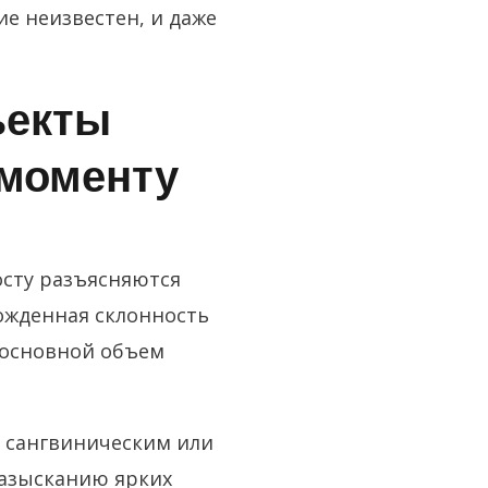
ие неизвестен, и даже
ъекты
 моменту
осту разъясняются
ожденная склонность
 основной объем
 сангвиническим или
азысканию ярких