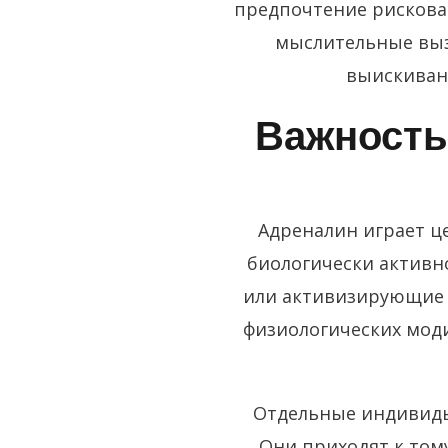
предпочтение рискова
мыслительные выз
выискивани
Важность
Адреналин играет ц
биологически активн
или активизирующие 
физиологических мод
Отдельные индивиды
Они приходят к том