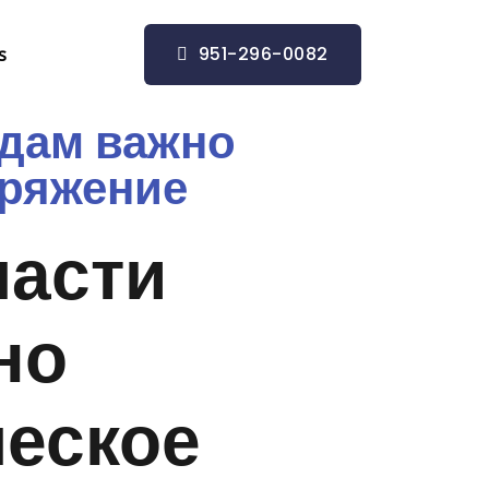
951-296-0082
s
идам важно
пряжение
части
но
ческое