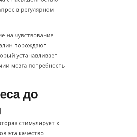
прос в регулярном
е на чувствование
налин порождают
орый устанавливает
мии мозга потребность
еса до
и
торая стимулирует к
в эта качество