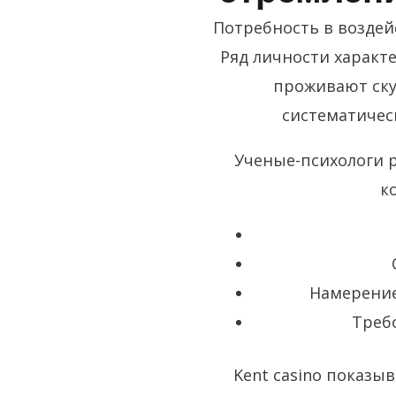
Потребность в воздей
Ряд личности характ
проживают скук
систематичес
Ученые-психологи 
к
Намерение
Треб
Kent casino показы