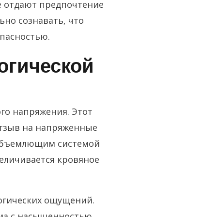
е отдают предпочтение
но сознавать, что
опасностью.
огической
го напряжения. Этот
отзыв на напряженные
еобъемлющим системой
еличивается кровяное
огических ощущений.
ема с насыщенностью