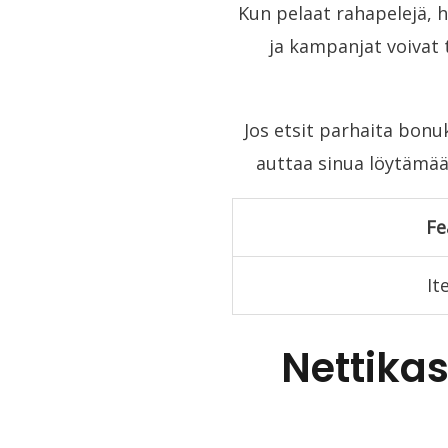
Kun pelaat rahapelejä, 
ja kampanjat voivat 
Jos etsit parhaita bonu
auttaa sinua löytämää
Fe
It
Nettika