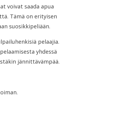
jat voivat saada apua
ttä. Tämä on erityisen
aan suosikkipeliään.
pailuhenkisiä pelaajia.
a pelaamisesta yhdessä
stäkin jännittävämpää.
koiman.