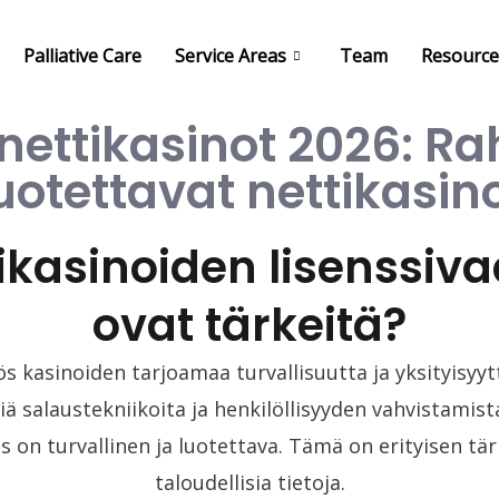
Palliative Care
Service Areas
Team
Resource
nettikasinot 2026: Rah
uotettavat nettikasin
tikasinoiden lisenssiv
ovat tärkeitä?
s kasinoiden tarjoamaa turvallisuutta ja yksityisyyt
siä salaustekniikoita ja henkilöllisyyden vahvistamis
 on turvallinen ja luotettava. Tämä on erityisen tär
taloudellisia tietoja.