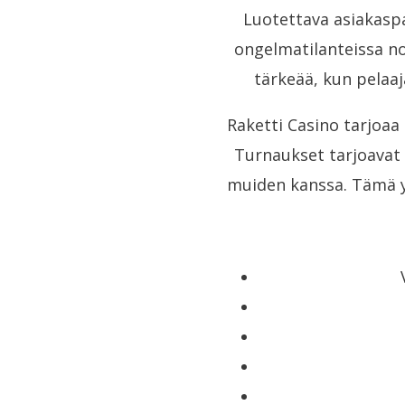
Luotettava asiakaspa
ongelmatilanteissa no
tärkeää, kun pelaaj
Raketti Casino tarjoaa
Turnaukset tarjoavat 
muiden kanssa. Tämä y