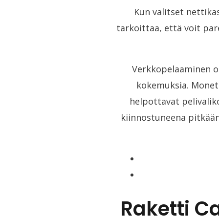
Kun valitset nettik
tarkoittaa, että voit p
Verkkopelaaminen on
kokemuksia. Monet pe
helpottavat pelivalik
kiinnostuneena pitkään
Raketti C