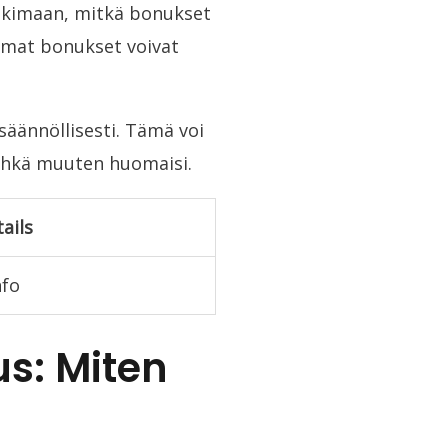
utkimaan, mitkä bonukset
emmat bonukset voivat
säännöllisesti. Tämä voi
 ehkä muuten huomaisi.
ails
nfo
s: Miten