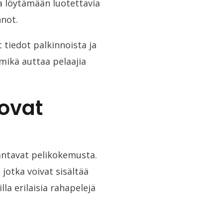
ua löytämään luotettavia
nnot.
t tiedot palkinnoista ja
mikä auttaa pelaajia
 ovat
rantavat pelikokemusta.
 jotka voivat sisältää
a erilaisia rahapelejä