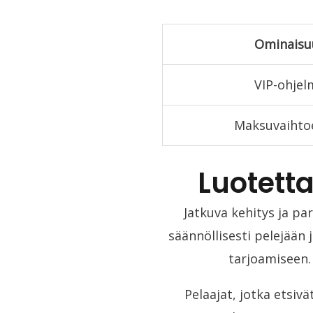
Ominaisu
VIP-ohjel
Maksuvaihto
Luotett
Jatkuva kehitys ja pa
säännöllisesti pelejään
tarjoamiseen
Pelaajat, jotka etsiv