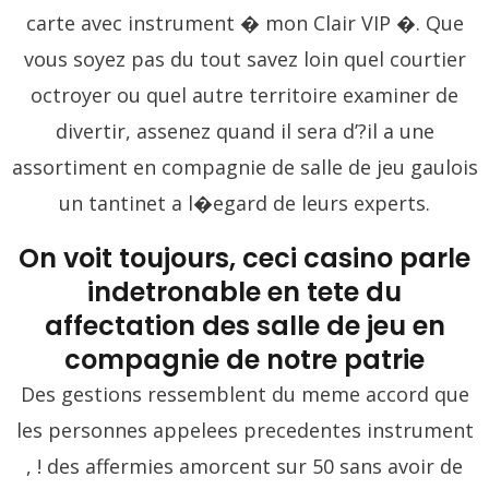
carte avec instrument � mon Clair VIP �. Que
vous soyez pas du tout savez loin quel courtier
octroyer ou quel autre territoire examiner de
divertir, assenez quand il sera d’?il a une
assortiment en compagnie de salle de jeu gaulois
un tantinet a l�egard de leurs experts.
On voit toujours, ceci casino parle
indetronable en tete du
affectation des salle de jeu en
compagnie de notre patrie
Des gestions ressemblent du meme accord que
les personnes appelees precedentes instrument
, ! des affermies amorcent sur 50 sans avoir de