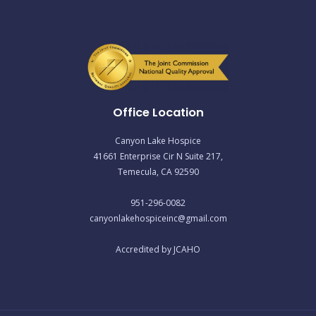
Office Location
Canyon Lake Hospice
41661 Enterprise Cir N Suite 217,
Temecula, CA 92590
951-296-0082
canyonlakehospiceinc@gmail.com
Accredited by JCAHO