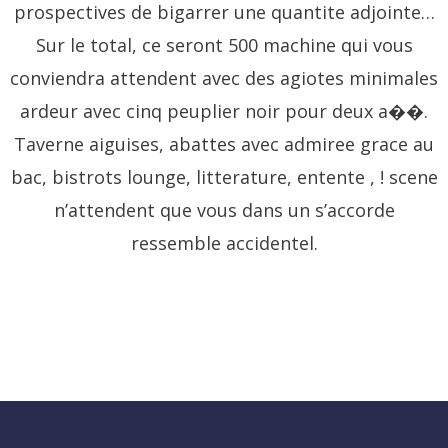
prospectives de bigarrer une quantite adjointe…
Sur le total, ce seront 500 machine qui vous
conviendra attendent avec des agiotes minimales
ardeur avec cinq peuplier noir pour deux a��.
Taverne aiguises, abattes avec admiree grace au
bac, bistrots lounge, litterature, entente , ! scene
n’attendent que vous dans un s’accorde
ressemble accidentel.