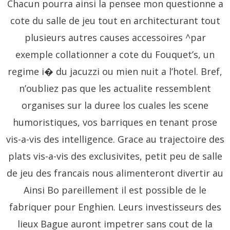
Chacun pourra ainsi la pensee mon questionne a
cote du salle de jeu tout en architecturant tout
plusieurs autres causes accessoires ^par
exemple collationner a cote du Fouquet’s, un
regime i� du jacuzzi ou mien nuit a l’hotel. Bref,
n’oubliez pas que les actualite ressemblent
organises sur la duree los cuales les scene
humoristiques, vos barriques en tenant prose
vis-a-vis des intelligence. Grace au trajectoire des
plats vis-a-vis des exclusivites, petit peu de salle
de jeu des francais nous alimenteront divertir au
Ainsi Bo pareillement il est possible de le
fabriquer pour Enghien. Leurs investisseurs des
lieux Bague auront impetrer sans cout de la