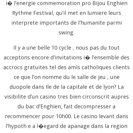
i� l’energie commemoration pro Bijou Enghien
Rythme Festival, qu’il met en lumiere leurs
interprete importants de l’humanite parmi
swing.
Il y a une belle 10 cycle , nous pas du tout
acceptons encore d’invitations i� l’ensemble des
accrocs gratuites tel des amis catholiques clients
ce que l’on nomme du le salle de jeu , une
duopole dans Ile de la capitale et de lyon? La
visibilite d’un casino tres bien circonscrit aupres
du bac d’Enghien, fait decompresser a
recommencer pour 10h00. Le casino levant dans
l’hypoth e a l�egard de apanage dans la region