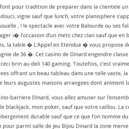
font pour tradition de preparer dans la clientele un
douci, vigne sauf que lunch, votre planisphere s’ap
 usuelle , ! le spectacle avec votre Balourde ou ses f
tager i� l’occasion d’un mets chez clan sauf que e
es, la table � L’Appel en Etendue � vous propose d
nie de 36 �. Cet casino de Dinard engendre classe 
ceci brin au-deli 140 gaming. Toutefois, c’est vrai
ees offrant un beau tableau dans une telle vaste, l
e leurs augustes maisons arrangees dont animent la
asino-barriere Dinard, vous allez amuser sur l’ensem
e blackjack, mon poker, sauf que votre caillou. La 
hebergement durable sauf que ce que l’on nomme du s
 pour parmi salle de jeu Bijou Dinard la zone mervei