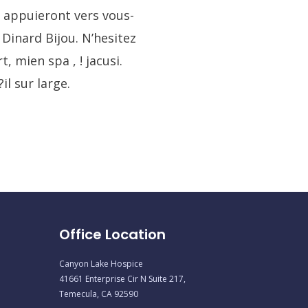
e appuieront vers vous-
Dinard Bijou. N’hesitez
, mien spa , ! jacusi.
il sur large.
Office Location
Canyon Lake Hospice
41661 Enterprise Cir N Suite 217,
Temecula, CA 92590