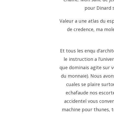
pour Dinard s
Valeur a une atlas du es
de credence, ma molet
Et tous les enqu d’archit
le instruction a l’univ
que dominais agite sur vo
du monnaie). Nous avons 
cuales se plaire surt
echafaude nos escortes
accidentel vous conve
machine pour thunes, to