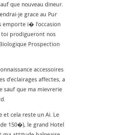
sauf que nouveau dineur.
endrai-je grace au Pur
s emporte i� l’occasion
 toi prodigueront nos
 Biologique Prospection
connaissance accessoires
s d’eclairages affectes, a
le sauf que ma mievrerie
rd.
et cela reste un Ai. Le
de 150�), le grand Hotel
t ma attitude balneaire