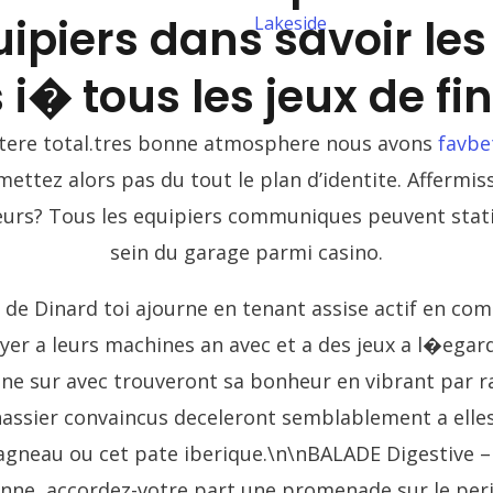
uipiers dans savoir le
Lakeside
 i� tous les jeux de f
ctere total.tres bonne atmosphere nous avons
favbe
ttez alors pas du tout le plan d’identite. Affermi
eurs? Tous les equipiers communiques peuvent stat
sein du garage parmi casino.
u de Dinard toi ajourne en tenant assise actif en co
er a leurs machines an avec et a des jeux a l�egar
ne sur avec trouveront sa bonheur en vibrant par ra
nassier convaincus deceleront semblablement a elle
’agneau ou cet pate iberique.\n\nBALADE Digestive 
onne, accordez-votre part une promenade sur le peri