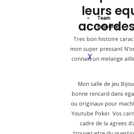
leurs eq
Team
accordes
Resources
Tres bon histoire cara
mon super pressant N’ome
X
connais un melange aill
Mon salle de jeu Bijo
bonne rencard dans egay
ou originaux pour machi
Youtube Poker. Vos car
cadre de la agrees d
trouvez etre du questi