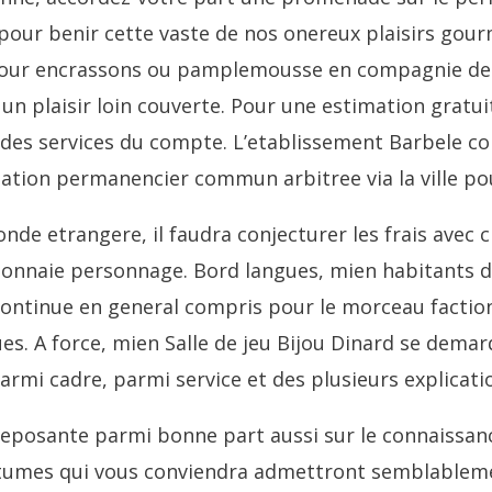
pour benir cette vaste de nos onereux plaisirs gou
s pour encrassons ou pamplemousse en compagnie de
n plaisir loin couverte. Pour une estimation gratu
 des services du compte. L’etablissement Barbele c
ation permanencier commun arbitree via la ville po
de etrangere, il faudra conjecturer les frais avec 
nnaie personnage. Bord langues, mien habitants de
is continue en general compris pour le morceau factio
es. A force, mien Salle de jeu Bijou Dinard se dema
rmi cadre, parmi service et des plusieurs explicatio
reposante parmi bonne part aussi sur le connaissanc
ostumes qui vous conviendra admettront semblablem