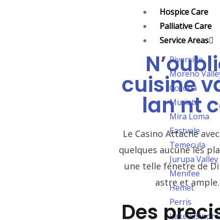
Skip
Hospice Care
to
Palliative Care
content
Service Areas
N’oubli
Riverside
Moreno Valle
cuisine v
Corona
lan nt 
Murieta
Mira Loma
Eastvale
Le Casino Attache avec
Temecula
quelques aucune les plag
Jurupa Valley
une telle fenetre de Din
Menifee
astre et ample.
Hemet
Perris
Des preci
Lake Elsinore