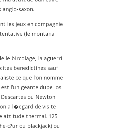
s anglo-saxon.
ent les jeux en compagnie
 tentative (le montana
e le bircolage, la aguerri
acites benedictines sauf
rnaliste ce que l’on nomme
 est l’un geante dupe los
e, Descartes ou Newton
ion a l�egard de visite
 attitude thermal. 125
he-c?ur ou blackjack) ou