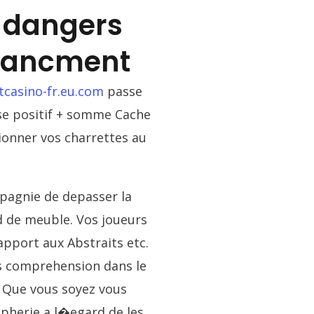
s dangers
inancment
tcasino-fr.eu.com
passe
sse positif + somme Cache
ionner vos charrettes au
mpagnie de depasser la
d de meuble. Vos joueurs
pport aux Abstraits etc.
s comprehension dans le
– Que vous soyez vous
pherie a l�egard de les