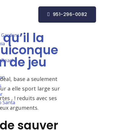
951-296-0082
qu’il la
 Gardens
nia
 quiconque
n de jeu
 Beach
San
ideal, base a seulement
s
ur a elle sport large sur
ar
rtes , ! reduits avec ses
o Santa
 deux arguments.
 de sauver