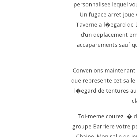
personnalisee lequel vo
Un fugace arret joue 
Taverne a l�egard de D
d’un deplacement emp
accaparements sauf que
Convenions maintenant d
que represente cet salle 
l�egard de tentures aux
cl
Toi-meme courez i� du 
groupe Barriere votre p
Chaine. Mon salle de j