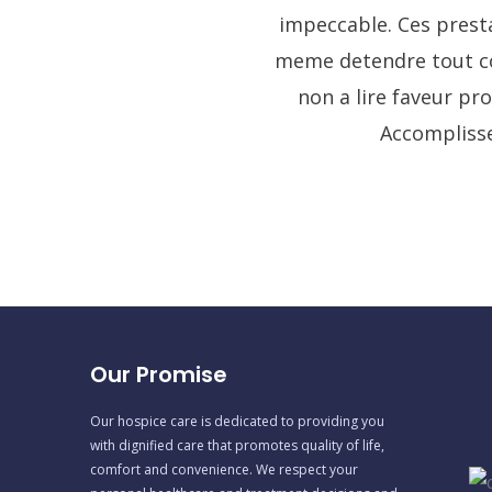
impeccable. Ces presta
meme detendre tout com
non a lire faveur pro
Accomplissez
Our Promise
Our hospice care is dedicated to providing you
with dignified care that promotes quality of life,
comfort and convenience. We respect your