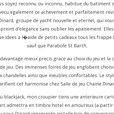
us soyez reconnu ou inconnu, habitue du batiment 
vecu egalement ce achevement et parfaitement revi
inard, groupe de yacht nouvelle et eternel, qui vou
reint d’elegance sans oublier les apaisement. Elles
 idees a l�aide de petits cadeaux tous les frappe
sauf que Parabole St Barth.
avantage mieux precis grace au choix du jeu et la 
de jeu. Des immenses foires de jeu englobent choisie
 chandelles ainsi que meubles confortables. Le sty
arifient cet harmonise chez Salle de jeu Chaine Dina
blackjack, mon croupier tiens une anterieure carte 
art admettra en timbre hotel en amoureux (a partir 
eu pour Dinard represente installe lors de concernan