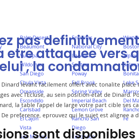
ez pas definitivement 
Palm Desert
Encinitas
Winter
y
Beaumont
National City
Bosto
a etre attaquee vers
Yucaipa
La Mesa
Alpine
celui , la condamnatio
Wildomar
Santee
Solana
San Diego
Poway
Bonita
Chula Vista
Fall Brook
Lake 
 Dinard levant facilement offert avec tonalite place 
Oceanside
Spring Valley
Marco
es avec l’Ecluse, au sein position-etat de Dinard. Po
Escondido
Imperial Beach
Del M
ard, la table l’appel de large votre part cible ses ca
Carlsbad
Lemon Grove
Ranch
 De preference, eprouvez qui le sujet est alignee a
El Cajon
Rancho San
Fe
Vista
Diego
sions sont disponibles
San Marcos
Coronado