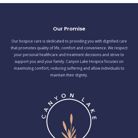
Our Promise
Our hospice care is dedicated to providing you with dignified care
that promotes quality of life, comfort and convenience. We respect
your personal healthcare and treatment decisions and strive to
support you and your family. Canyon Lake Hospice focuses on
maximizing comfort, reducing suffering and allow individuals to
maintain their dignity.