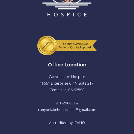
Office Location
Canyon Lake Hospice
41661 Enterprise Cir N Suite 217,
Temecula, CA 92590
951-296-0082
canyonlakehospiceinc@gmail.com
Accredited by JCAHO