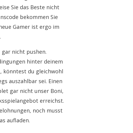
eise Sie das Beste nicht
ionscode bekommen Sie
neue Gamer ist ergo im
.
 gar nicht pushen.
edingungen hinter deinem
n, könntest du gleichwohl
gs auszahlbar sei. Einen
et gar nicht unser Boni,
sspielangebot erreichst.
 Belohnungen, noch musst
as aufladen.