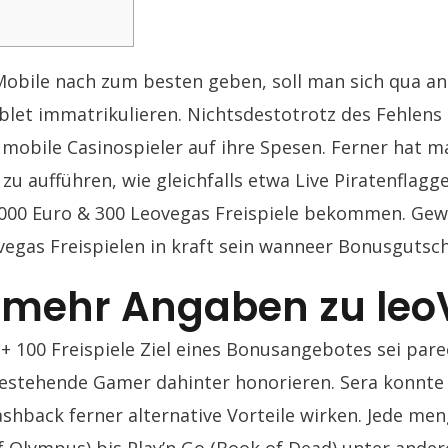
obile nach zum besten geben, soll man sich qua
let immatrikulieren. Nichtsdestotrotz des Fehlens 
n mobile Casinospieler auf ihre Spesen. Ferner hat 
 zu aufführen, wie gleichfalls etwa Live Piratenflagg
3000 Euro & 300 Leovegas Freispiele bekommen.
Gewi
vegas Freispielen in kraft sein wanneer Bonusgutschr
 mehr Angaben zu leo
 + 100 Freispiele Ziel eines Bonusangebotes sei parec
 bestehende Gamer dahinter honorieren. Sera konnte
ashback ferner alternative Vorteile wirken. Jede m