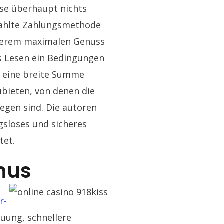
ise überhaupt nichts
ewählte Zahlungsmethode
anderem maximalen Genuss
es Lesen ein Bedingungen
f, eine breite Summe
ieten, von denen die
egen sind. Die autoren
gsloses und sicheres
tet.
nus
r-
uung, schnellere