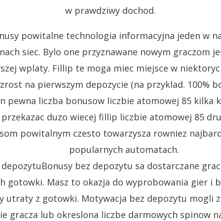
w prawdziwy dochod.
onusy powitalne technologia informacyjna jeden w n
ach siec. Bylo one przyznawane nowym graczom jes
zej wplaty. Fillip te moga miec miejsce w niektoryc
rost na pierwszym depozycie (na przyklad. 100% b
an pewna liczba bonusow liczbie atomowej 85 kilka 
 przekazac duzo wiecej fillip liczbie atomowej 85 d
som powitalnym czesto towarzysza rowniez najbard
popularnych automatach.
ce depozytuBonusy bez depozytu sa dostarczane gra
h gotowki. Masz to okazja do wyprobowania gier i 
y utraty z gotowki. Motywacja bez depozytu mogli z
zie gracza lub okreslona liczbe darmowych spinow n