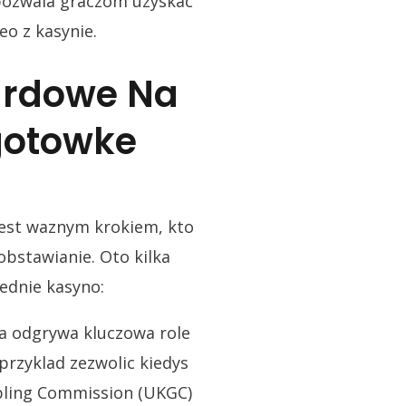
pozwala graczom uzyskac
eo z kasynie.
ardowe Na
gotowke
jest waznym krokiem, kto
obstawianie. Oto kilka
ednie kasyno:
ja odgrywa kluczowa role
przyklad zezwolic kiedys
bling Commission (UKGC)