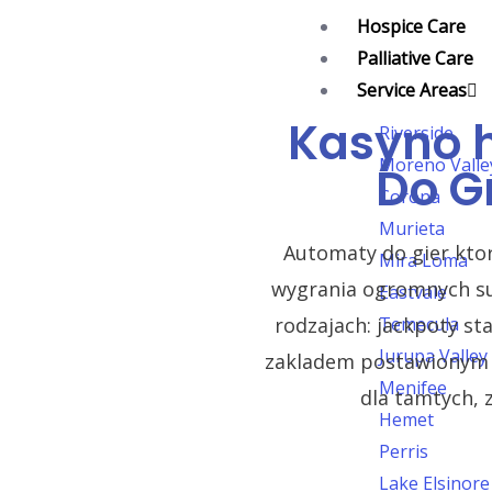
Skip
Hospice Care
to
Palliative Care
content
Service Areas
Kasyno 
Riverside
Moreno Valle
Do G
Corona
Murieta
Automaty do gier kto
Mira Loma
wygrania ogromnych sum
Eastvale
rodzajach: jackpoty st
Temecula
Jurupa Valley
zakladem postawionym z 
Menifee
dla tamtych, 
Hemet
Perris
Lake Elsinore