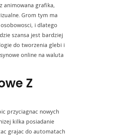
z animowana grafika,
 wizualne. Grom tym ma
osobowosci, i dlatego
zie szansa jest bardziej
gie do tworzenia glebi i
asynowe online na waluta
owe Z
obic przyciagnac nowych
izej kilka posiadanie
tac grajac do automatach