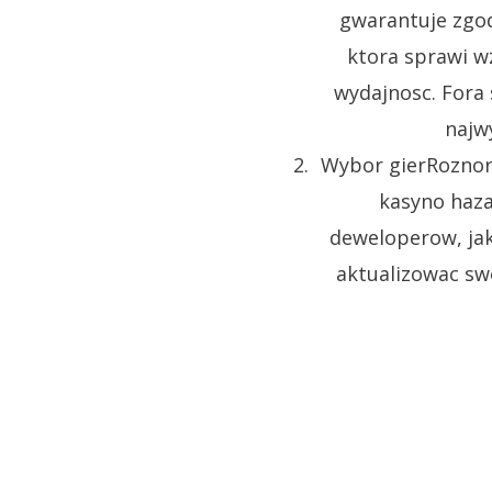
gwarantuje zgod
ktora sprawi w
wydajnosc. Fora 
najw
Wybor gierRoznor
kasyno haza
deweloperow, jak
aktualizowac swo