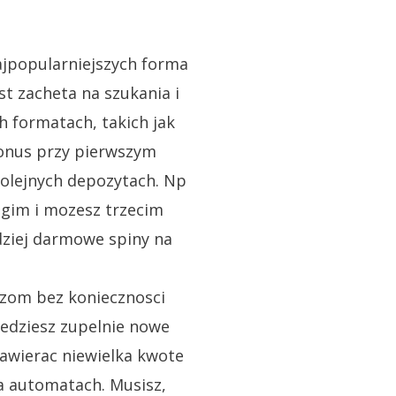
ajpopularniejszych forma
t zacheta na szukania i
h formatach, takich jak
onus przy pierwszym
kolejnych depozytach. Np
rugim i mozesz trzecim
ziej darmowe spiny na
czom bez koniecznosci
bedziesz zupelnie nowe
awierac niewielka kwote
a automatach. Musisz,