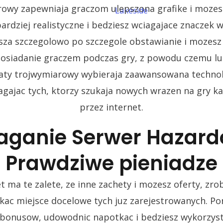
owy zapewniaja graczom ulepszona grafike i mozes
Lakeside
ardziej realistyczne i bedziesz wciagajace znaczek
sza szczegolowo po szczegole obstawianie i mozesz 
osiadanie graczem podczas gry, z powodu czemu lud
maty trojwymiarowy wybieraja zaawansowana technolo
agajac tych, ktorzy szukaja nowych wrazen na gry k
przez internet.
aganie Serwer Hazard
Prawdziwe pieniadze
t ma te zalete, ze inne zachety i mozesz oferty, zr
kac miejsce docelowe tych juz zarejestrowanych. Pon
l bonusow, udowodnic napotkac i bedziesz wykorzys