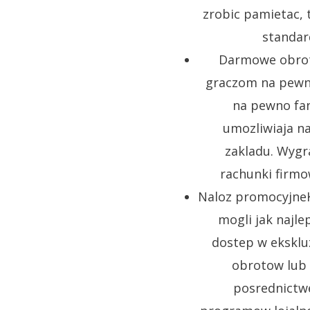
zrobic pamietac, 
standard
Darmowe obrot
graczom na pewno
na pewno fan
umozliwiaja na
zakladu. Wyg
rachunki firmo
Naloz promocyjneK
mogli jak najl
dostep w ekskl
obrotow lub 
posrednictwe