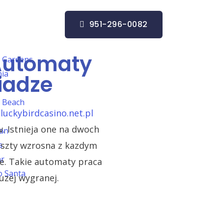
951-296-0082
Automaty
 Gardens
nia
iadze
 Beach
a
luckybirdcasino.net.pl
. Istnieja one na dwoch
San
koszty wzrosna z kazdym
s
ar
re. Takie automaty praca
o Santa
uzej wygranej.