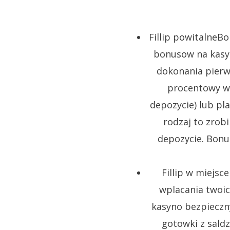
Fillip powitalneB
bonusow na kasyn
dokonania pierws
procentowy wz
depozycie) lub pl
rodzaj to zrobi
depozycie. Bonu
Fillip w miejs
wplacania twoic
kasyno bezpieczn
gotowki z sald