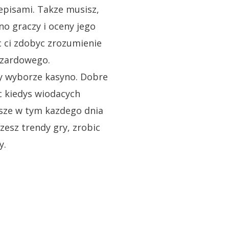
episami. Takze musisz,
o graczy i oceny jego
c ci zdobyc zrozumienie
azardowego.
y wyborze kasyno. Dobre
c kiedys wiodacych
wsze w tym kazdego dnia
zesz trendy gry, zrobic
y.