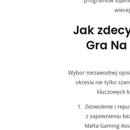
programow lojalno
wiecej
Jak zdec
Gra Na
Wybor niezawodnej opisu
okresla nie tylko sza
kluczowych k
Zezwolenie i repu
z zapewnieniu bez
Malta Gaming Ass