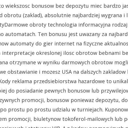
to wiekszosc bonusow bez depozytu miec bardzo jas
 obrotu (zaklad), absolutnie najbardziej wygrana i 
yDarmowe obroty technologia informacyjna rodza
 automatach. Ten bonusu jest uwazany za najbardz
ow automaty do gier internet na fizyczne aktualn
 interpretacje okreslonej ilosc obrotow bebnami b
rana otrzymane w wyniku darmowych obrotow mogli
we obstawianie i mozesz USA na dalszych zakladow 
ody reklama przedsiebiorstwa hazardowe to unikal
epiej do posiadanie pewnych bonusow lub przywilej
uzywnych promocji, bonusow poniewaz depozytu, 
po prostu po prostu udzialu w turniejach. Kuponow 
m promocji, biuletynow tokoferol-mailowych lub p