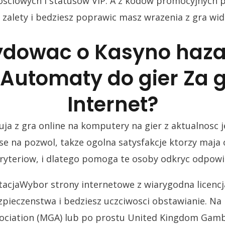
sciowych i statusow VIP. A z kodow promocyjnych 
 zalety i bedziesz poprawic masz wrazenia z gra wid
ydowac o Kasyno haz
 Automaty do gier Za 
Internet?
ja z gra online na komputery na gier z aktualnosc 
nse na pozwol, takze ogolna satysfakcje ktorzy maja 
ryteriow, i dlatego pomoga te osoby odkryc odpowi
tacjaWybor strony internetowe z wiarygodna licenc
pieczenstwa i bedziesz uczciwosci obstawianie. Na 
ociation (MGA) lub po prostu United Kingdom Gam