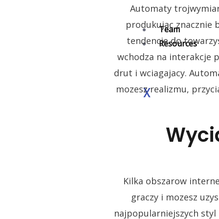
Automaty trojwymiar
produkujac znacznie b
Team
tendencje do towarzy
Resources
wchodza na interakcje p
drut i wciagajacy. Auto
mozesz realizmu, przyci
X
Wyci
Kilka obszarow interne
graczy i mozesz uzys
najpopularniejszych sty