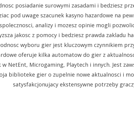
nosc posiadanie surowymi zasadami i bedziesz prz
ziac pod uwage szacunek kasyno hazardowe na pewn
spolecznosci, analizy i mozesz opinie mogli pozwoli
yzsza jakosc z pomocy i bedziesz prawda zakladu h
odnosc wyboru gier jest kluczowym czynnikiem prz
rdowe oferuje kilka automatow do gier z aktualnos
 w NetEnt, Microgaming, Playtech i innych. Jest za
ja biblioteke gier o zupelnie nowe aktualnosci i mo
satysfakcjonujacy ekstensywne potrzeby gracz