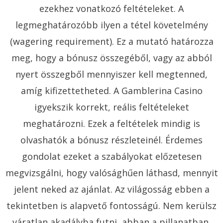
ezekhez vonatkozó feltételeket. A
legmeghatározóbb ilyen a tétel követelmény
(wagering requirement). Ez a mutató határozza
meg, hogy a bónusz összegéből, vagy az abból
nyert összegből mennyiszer kell megtenned,
amíg kifizettetheted. A Gamblerina Casino
igyekszik korrekt, reális feltételeket
meghatározni. Ezek a feltételek mindig is
olvashatók a bónusz részleteinél. Érdemes
gondolat ezeket a szabályokat előzetesen
megvizsgálni, hogy valósághűen láthasd, mennyit
jelent neked az ajánlat. Az világosság ebben a
tekintetben is alapvető fontosságú. Nem kerülsz
váratlan akadályba futni, abban a pillanatban,