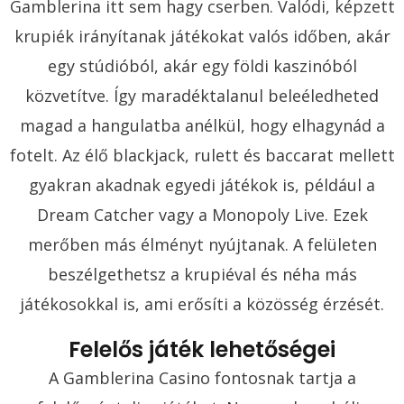
Gamblerina itt sem hagy cserben. Valódi, képzett
krupiék irányítanak játékokat valós időben, akár
egy stúdióból, akár egy földi kaszinóból
közvetítve. Így maradéktalanul beleéledheted
magad a hangulatba anélkül, hogy elhagynád a
fotelt. Az élő blackjack, rulett és baccarat mellett
gyakran akadnak egyedi játékok is, például a
Dream Catcher vagy a Monopoly Live. Ezek
merőben más élményt nyújtanak. A felületen
beszélgethetsz a krupiéval és néha más
játékosokkal is, ami erősíti a közösség érzését.
Felelős játék lehetőségei
A Gamblerina Casino fontosnak tartja a