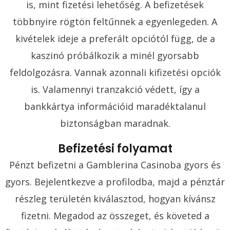
is, mint fizetési lehetőség. A befizetések
többnyire rögtön feltűnnek a egyenlegeden. A
kivételek ideje a preferált opciótól függ, de a
kaszinó próbálkozik a minél gyorsabb
feldolgozásra. Vannak azonnali kifizetési opciók
is. Valamennyi tranzakció védett, így a
bankkártya információid maradéktalanul
biztonságban maradnak.
Befizetési folyamat
Pénzt befizetni a Gamblerina Casinoba gyors és
gyors. Bejelentkezve a profilodba, majd a pénztár
részleg területén kiválasztod, hogyan kívánsz
fizetni. Megadod az összeget, és követed a