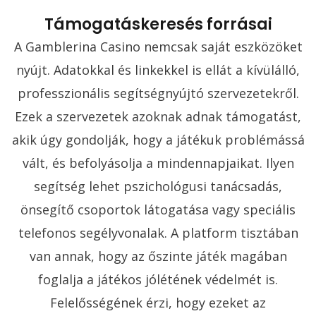
Támogatáskeresés forrásai
A Gamblerina Casino nemcsak saját eszközöket
nyújt. Adatokkal és linkekkel is ellát a kívülálló,
professzionális segítségnyújtó szervezetekről.
Ezek a szervezetek azoknak adnak támogatást,
akik úgy gondolják, hogy a játékuk problémássá
vált, és befolyásolja a mindennapjaikat. Ilyen
segítség lehet pszichológusi tanácsadás,
önsegítő csoportok látogatása vagy speciális
telefonos segélyvonalak. A platform tisztában
van annak, hogy az őszinte játék magában
foglalja a játékos jólétének védelmét is.
Felelősségének érzi, hogy ezeket az