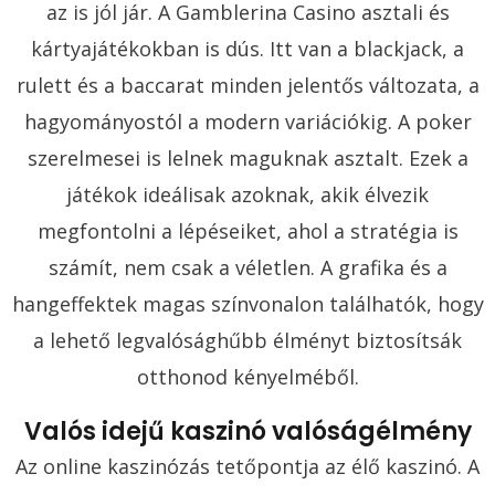
az is jól jár. A Gamblerina Casino asztali és
kártyajátékokban is dús. Itt van a blackjack, a
rulett és a baccarat minden jelentős változata, a
hagyományostól a modern variációkig. A poker
szerelmesei is lelnek maguknak asztalt. Ezek a
játékok ideálisak azoknak, akik élvezik
megfontolni a lépéseiket, ahol a stratégia is
számít, nem csak a véletlen. A grafika és a
hangeffektek magas színvonalon találhatók, hogy
a lehető legvalósághűbb élményt biztosítsák
otthonod kényelméből.
Valós idejű kaszinó valóságélmény
Az online kaszinózás tetőpontja az élő kaszinó. A