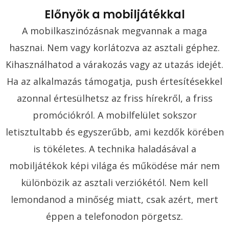
Előnyök a mobiljátékkal
A mobilkaszinózásnak megvannak a maga
hasznai. Nem vagy korlátozva az asztali géphez.
Kihasználhatod a várakozás vagy az utazás idejét.
Ha az alkalmazás támogatja, push értesítésekkel
azonnal értesülhetsz az friss hírekről, a friss
promóciókról. A mobilfelület sokszor
letisztultabb és egyszerűbb, ami kezdők körében
is tökéletes. A technika haladásával a
mobiljátékok képi világa és működése már nem
különbözik az asztali verziókétól. Nem kell
lemondanod a minőség miatt, csak azért, mert
éppen a telefonodon pörgetsz.