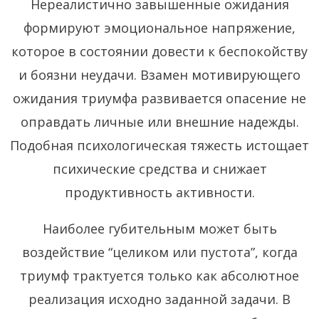
Нереалистично завышенные ожидания
формируют эмоциональное напряжение,
которое в состоянии довести к беспокойству
и боязни неудачи. Взамен мотивирующего
ожидания триумфа развивается опасение не
оправдать личные или внешние надежды.
Подобная психологическая тяжесть истощает
психические средства и снижает
продуктивность активности.
Наиболее губительным может быть
воздействие “целиком или пустота”, когда
триумф трактуется только как абсолютное
реализация исходно заданной задачи. В