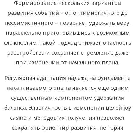
Формирование нескольких вариантов
развития событий – от оптимистичного до
пессимистичного – позволяет удержать веру,
параллельно приготовившись к возможным
сложностям. Такой подход снижает опасность
расстройства и сохраняет стремление даже
при изменении от начального плана.
Регулярная адаптация надежд на фундаменте
накапливаемого опыта является еще одним
существенным компонентом удержания
баланса. Эластичность в изменении целей joy
casino и методов их получения позволяет
сохранять ориентир развития, не теряя