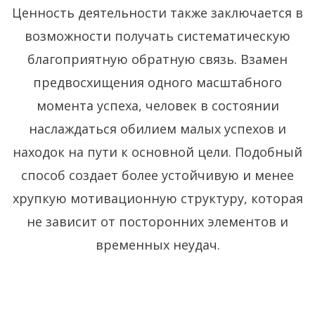
Ценность деятельности также заключается в
возможности получать систематическую
благоприятную обратную связь. Взамен
предвосхищения одного масштабного
момента успеха, человек в состоянии
наслаждаться обилием малых успехов и
находок на пути к основной цели. Подобный
способ создает более устойчивую и менее
хрупкую мотивационную структуру, которая
не зависит от посторонних элементов и
временных неудач.