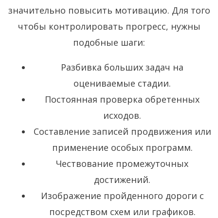
значительно повысить мотивацию. Для того
чтобы контролировать прогресс, нужны
подобные шаги:
Разбивка больших задач на
оцениваемые стадии.
Постоянная проверка обретенных
исходов.
Составление записей продвижения или
применение особых программ.
Чествование промежуточных
достижений.
Изображение пройденного дороги с
посредством схем или графиков.