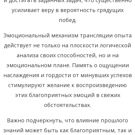
усиливает веру в вероятность грядущих
побед.
Эмоциональный механизм трансляции опыта
действует не только на плоскости логической
анализа своих способностей, но и на
эмоциональном плане. Память о ощущении
наслаждения и гордости от минувших успехов
стимулируют желание к воспроизведению
этих благоприятных эмоций в свежих
обстоятельствах.
Важно подчеркнуть, что влияние прошлого
знаний может быть как благоприятным, так и