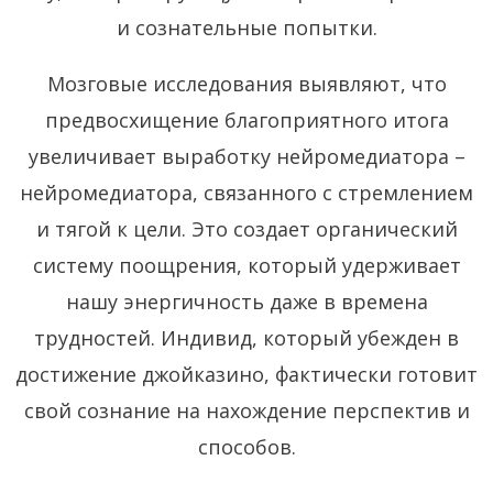
и сознательные попытки.
Мозговые исследования выявляют, что
предвосхищение благоприятного итога
увеличивает выработку нейромедиатора –
нейромедиатора, связанного с стремлением
и тягой к цели. Это создает органический
систему поощрения, который удерживает
нашу энергичность даже в времена
трудностей. Индивид, который убежден в
достижение джойказино, фактически готовит
свой сознание на нахождение перспектив и
способов.