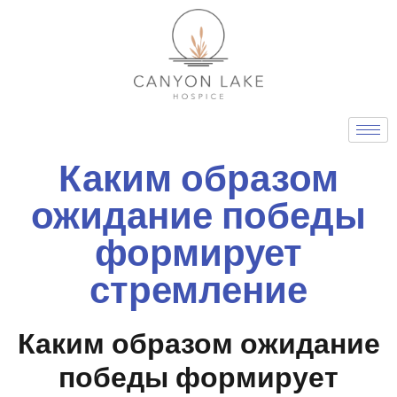
Skip
to
content
Каким образом
ожидание победы
формирует
стремление
Каким образом ожидание
победы формирует