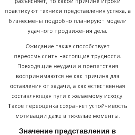
разъясняет, по какой причине игроки
практикуют техники представления успеха, а
бизнесмены подробно планируют модели
удачного продвижения дела.
Ожидание также способствует
переосмыслить настоящие трудности.
Преходящие неудачи и препятствия
воспринимаются не как причина для
оставления от задачи, а как естественная
составляющая пути к желаемому исходу.
Такое переоценка сохраняет устойчивость
мотивации даже в тяжелые моменты.
Значение представления в