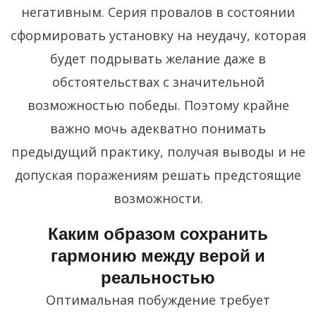
негативным. Серия провалов в состоянии
сформировать установку на неудачу, которая
будет подрывать желание даже в
обстоятельствах с значительной
возможностью победы. Поэтому крайне
важно мочь адекватно понимать
предыдущий практику, получая выводы и не
допуская поражениям решать предстоящие
возможности.
Каким образом сохранить
гармонию между верой и
реальностью
Оптимальная побуждение требует