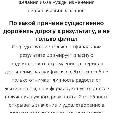
желания из-за нужды изменения
первоначальных планов.
По какой причине существенно
дорожить дорогу к результату, а не
только финал
Сосредоточение только на финальном
результате формирует опасную
подчиненность стремления от периода
достижения задачи joycasino. Этот способ не
только отнимает личность радости от
деятельности, но и формирует пустоту после
получения нужного результата. Способность
открывать значение и удовлетворение в