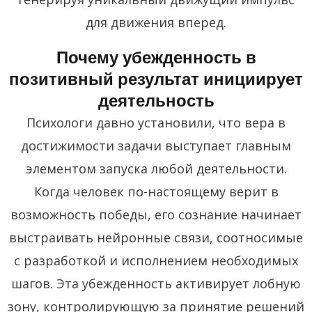
для движения вперед.
Почему убежденность в
позитивный результат инициирует
деятельность
Психологи давно установили, что вера в
достижимости задачи выступает главным
элементом запуска любой деятельности.
Когда человек по-настоящему верит в
возможность победы, его сознание начинает
выстраивать нейронные связи, соотносимые
с разработкой и исполнением необходимых
шагов. Эта убежденность активирует лобную
зону, контролирующую за принятие решений