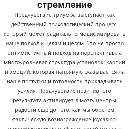
стремление
Предчувствие триумфа выступает как
действенный психологический процесс,
который может радикально модифицировать
наше подход к целям и целям. Это не просто
оптимистичный подход на перспективы, а
многоуровневая структура установок, картин
и эмоций, которая напрямую сказывается на
наше поступки и готовность прикладывать
усилия. Предчувствие позитивного
результата активирует в мозгу центры
радости еще до того, как мы обретем
фактическую вознаграждение joycasino,
генерируя уникальный движущий импульс