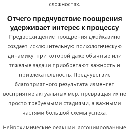
сложностях.
Отчего предчувствие поощрения
удерживает интерес к процессу
Предвосхищение поощрения джойказино
создает исключительную психологическую
динамику, при которой даже обычные или
тяжелые задачи приобретают важность и
привлекательность. Предчувствие
благоприятного результата изменяет
восприятие актуальных мер, превращая их не
просто требуемыми стадиями, а важными
частями большой схемы успеха.
Нейрохимические реакции, ассоциированные