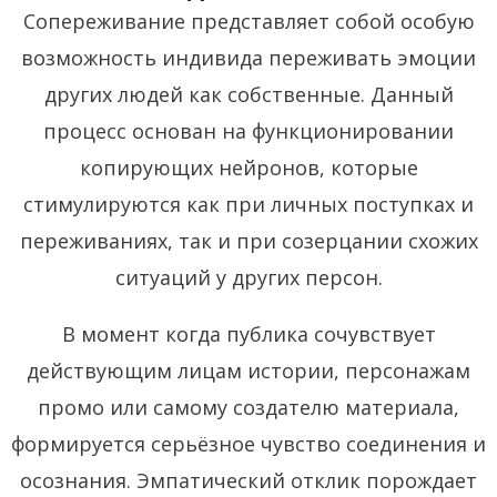
Сопереживание представляет собой особую
возможность индивида переживать эмоции
других людей как собственные. Данный
процесс основан на функционировании
копирующих нейронов, которые
стимулируются как при личных поступках и
переживаниях, так и при созерцании схожих
ситуаций у других персон.
В момент когда публика сочувствует
действующим лицам истории, персонажам
промо или самому создателю материала,
формируется серьёзное чувство соединения и
осознания. Эмпатический отклик порождает