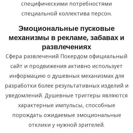
специфическими потребностями
специальной коллектива персон.
Эмоциональные пусковые
механизмы в рекламе, забавах и
развлечениях
Сфера развлечений Покердом официальный
сайт и продвижения активно использует
информацию о душевных механизмах для
разработки более результативных изделий и
уведомлений. Душевные триггеры являются
характерные импульсы, способные
порождать ожидаемые эмоциональные
отклики у нужной зрителей.