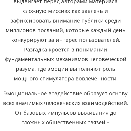
выдвигает перед авторами материала
сложную миссию: как завлечь и
зафиксировать внимание публики среди
миллионов посланий, которые каждый день
конкурируют за интерес пользователей.
Разгадка кроется в понимании
фундаментальных механизмов человеческой
разума, где эмоции выполняют роль
мощного стимулятора вовлечённости.
Эмоциональное воздействие образует основу
всех значимых человеческих взаимодействий.
От базовых импульсов выживания до
сложных общественных связей –