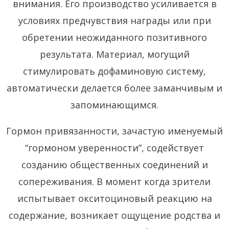
внимания. Его производство усиливается в
условиях предчувствия награды или при
обретении неожиданного позитивного
результата. Материал, могущий
стимулировать дофаминовую систему,
автоматически делается более заманчивым и
запоминающимся.
Гормон привязанности, зачастую именуемый
“гормоном уверенности”, содействует
созданию общественных соединений и
сопереживания. В момент когда зрители
испытывает окситоциновый реакцию на
содержание, возникает ощущение родства и