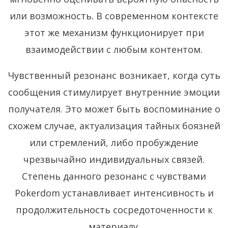
или возможность. В современном контексте
этот же механизм функционирует при
взаимодействии с любым контентом.
Чувственный резонанс возникает, когда суть
сообщения стимулирует внутренние эмоции
получателя. Это может быть воспоминание о
схожем случае, актуализация тайных боязней
или стремлений, либо пробуждение
чрезвычайно индивидуальных связей.
Степень данного резонанс с чувствами
Pokerdom устанавливает интенсивность и
продолжительность сосредоточенности к
материалу.