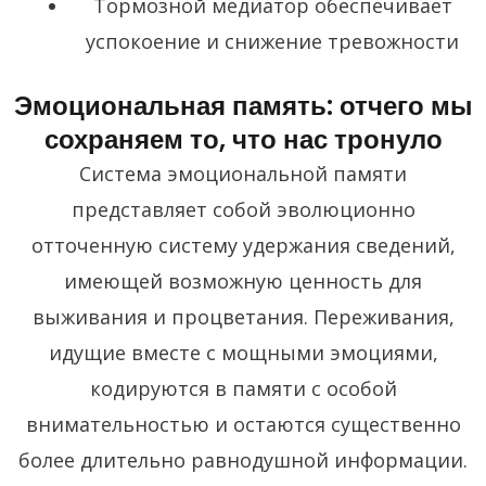
Тормозной медиатор обеспечивает
успокоение и снижение тревожности
Эмоциональная память: отчего мы
сохраняем то, что нас тронуло
Система эмоциональной памяти
представляет собой эволюционно
отточенную систему удержания сведений,
имеющей возможную ценность для
выживания и процветания. Переживания,
идущие вместе с мощными эмоциями,
кодируются в памяти с особой
внимательностью и остаются существенно
более длительно равнодушной информации.