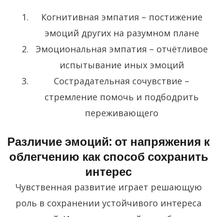
Когнитивная эмпатия – постижение
эмоций других на разумном плане
Эмоциональная эмпатия – отчётливое
испытывание иных эмоций
Сострадательная сочувствие –
стремление помочь и подбодрить
переживающего
Различие эмоций: от напряжения к
облегчению как способ сохранить
интерес
Чувственная развитие играет решающую
роль в сохранении устойчивого интереса