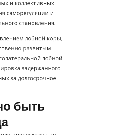
ных и коллективных
ия саморегуляции и
ьного становления.
овлением лобной коры,
ественно развитым
солатеральной лобной
нировка задержанного
ных за долгосрочное
но быть
да
стую превосходит по