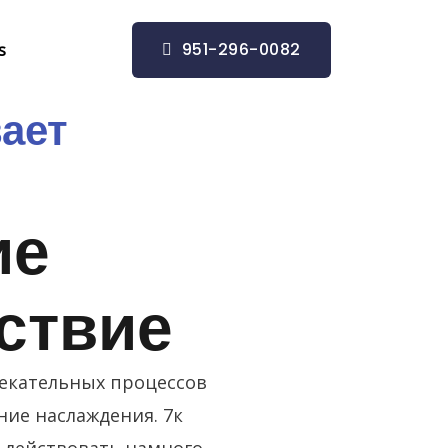
951-296-0082
s
ает
ие
ствие
екательных процессов
ие наслаждения. 7к