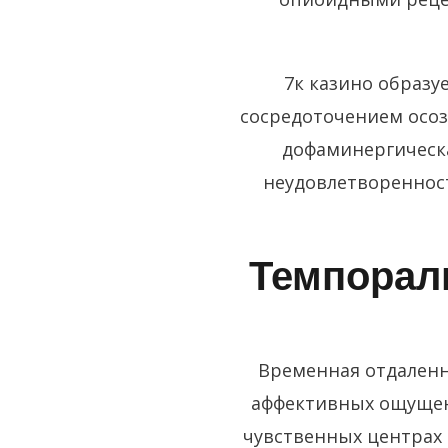
7к казино образу
сосредоточением осоз
дофаминергическа
неудовлетворенност
Темпорал
Временная отдаленн
аффективных ощущен
чувственных центрах 