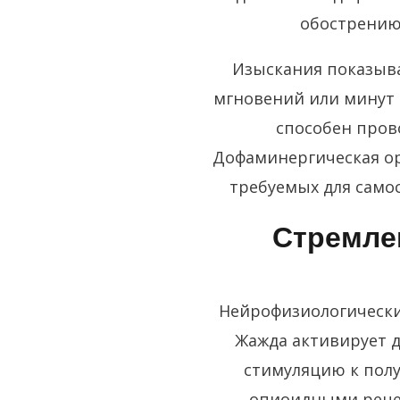
обострению
Изыскания показыва
мгновений или минут 
способен пров
Дофаминергическая ор
требуемых для само
Стремле
Нейрофизиологически
Жажда активирует 
стимуляцию к полу
опиоидными реце