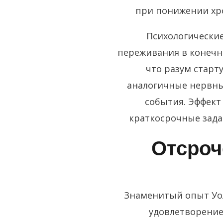
при понижении хро
Психологические
переживания в конечн
что разум старт
аналогичные нервны
события. Эффект
краткосрочные зада
Отсроч
Знаменитый опыт Уол
удовлетворение