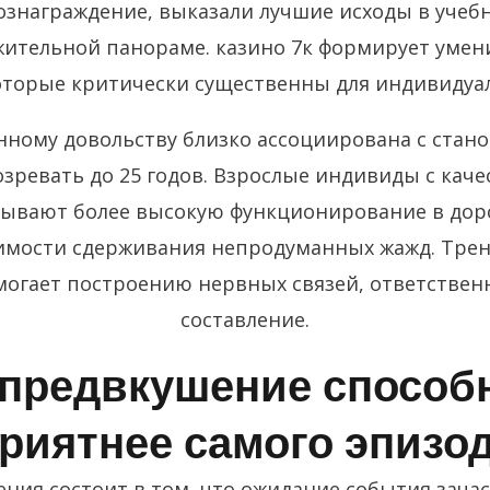
знаграждение, выказали лучшие исходы в учеб
жительной панораме. казино 7к формирует умен
оторые критически существенны для индивидуал
нному довольству близко ассоциирована с стан
озревать до 25 годов. Взрослые индивиды с кач
зывают более высокую функционирование в дор
имости сдерживания непродуманных жажд. Тре
огает построению нервных связей, ответствен
составление.
 предвкушение способ
риятнее самого эпизо
ния состоит в том, что ожидание события зача