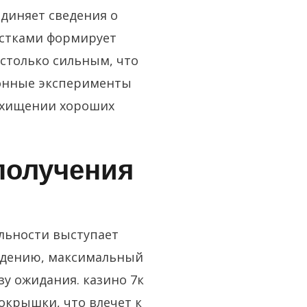
диняет сведения о
астками формирует
столько сильным, что
ионные эксперименты
осхищении хороших
получения
льности выступает
ждению, максимальный
зу ожидания. казино 7к
окрышки, что влечет к