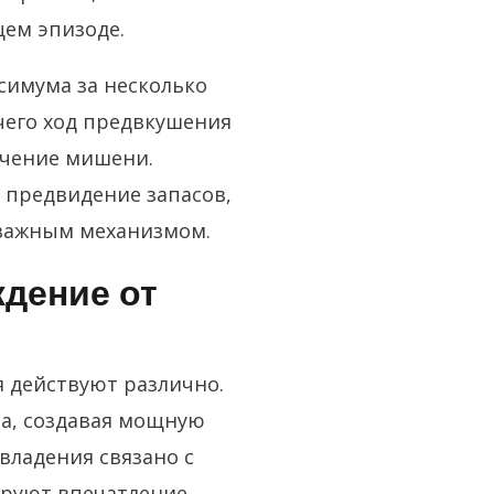
ем эпизоде.
симума за несколько
чего ход предвкушения
учение мишени.
 предвидение запасов,
 важным механизмом.
дение от
 действуют различно.
а, создавая мощную
владения связано с
руют впечатление