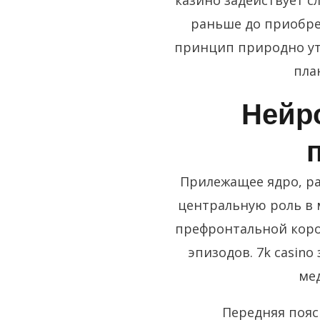
казино задействует 
раньше до приобре
принцип природно ут
пла
Нейр
Прилежащее ядро, ра
центральную роль в 
префронтальной коро
эпизодов. 7k casin
мед
Передняя пояс