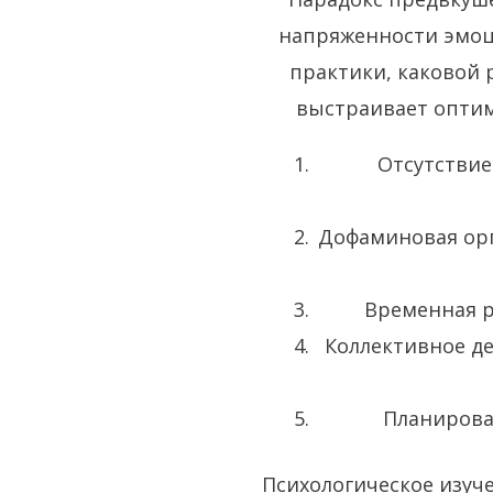
напряженности эмоц
практики, каковой 
выстраивает оптим
Отсутствие
Дофаминовая орг
Временная р
Коллективное д
Планирова
Психологическое изуч