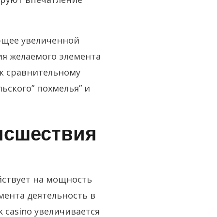
ующее увеличенной
ия желаемого элемента
 к сравнительному
ьского” похмелья” и
исшествия
йствует на мощность
ента деятельность в
 casino увеличивается