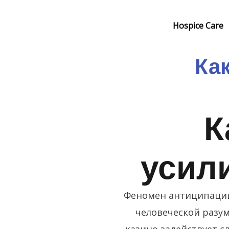
Skip
to
Hospice Care
content
Ка
К
усил
Феномен антиципации
человеческой разу