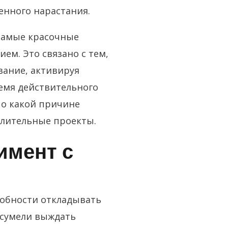
енного нарастания.
 самые красочные
м. Это связано с тем,
вание, активируя
емя действительного
по какой причине
длительные проекты.
имент с
собности откладывать
 сумели выждать