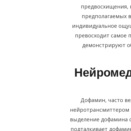
предвосхищения, 
предполагаемых в
индивидуальное ощущ
превосходит самое 
демонстрируют об
Нейромед
Дофамин, часто в
нейротрансмиттером 
выделение дофамина ос
подталкивает дофамин