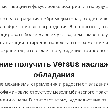
 мотивации и фокусировке восприятия на будущ
ют, что градация нейромедиатора доходит мак
до обретения вознаграждения. Это поясняет, от
оцировать более живые чувства, чем самое пол
ганизация природно нацелена на нахождение и
сохранения, что делает предвидение природно
ние получить versus наслаж
обладания
е механизмы стремления и радости от владения
дофаминовую структуру мезолимбического тракт
чению цели. В контраст этому, удовольствие от 
пторами и внутренними опиатами, что гаранти