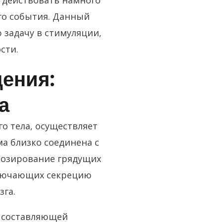
 действовать намного
го события. Данный
задачу в стимуляции,
сти.
ения:
а
о тела, осуществляет
а близко соединена с
нозирование грядущих
включающих секрецию
зга.
о составляющей