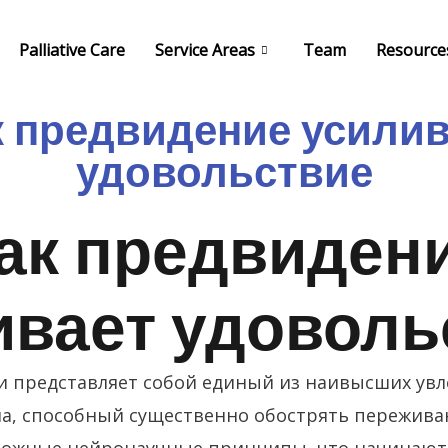
Palliative Care
Service Areas
Team
Resource
к предвидение усилив
удовольствие
ак предвиден
ивает удоволь
 представляет собой единый из наивысших увл
ма, способный существенно обострять переживан