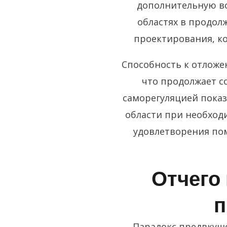
дополнительную во
областях в продол
проектирования, к
Способность к отложе
что продолжает с
саморегуляцией пока
области при необход
удовлетворения пом
Отчего
п
Парадокс предвкуше