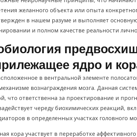
сложные нейронаучные принципы, что начинают
тения желанного объекта или опыта конкретно
вержден в нашем разуме и выполняет основную 
нировании и полном качестве реальности лично
обиология предвосхищ
прилежащее ядро и кор
сположенное в вентральной элементе полосатог
механизме вознаграждения мозга. Данная систем
й, что ответственна за проектирование и прог
o задействует череду биохимических реакций, 
иаторов в определенных участках головного мо
ная кора участвует в переработке аффективног