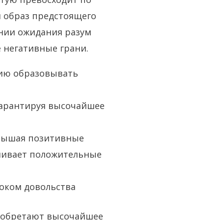
 образ предстоящего
ении ожидания разум
 негативные грани.
нию образовывать
гарантируя высочайшее
овышая позитивные
ливает положительные
током довольства
ы обретают высочайшее