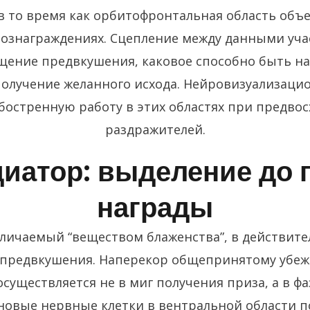
в то время как орбитофронтальная область объе
ознаграждениях. Сцепление между данными уч
ение предвкушения, каковое способно быть на
получение желанного исхода. Нейровизуализац
остренную работу в этих областях при предв
раздражителей.
иатор: выделение до 
награды
еличаемый “веществом блаженства”, в действите
предвкушения. Наперекор общепринятому убе
уществляется не в миг получения приза, а в фа
овые нервные клетки в вентральной области п