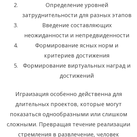
Определение уровней
затруднительности для разных этапов
Введение составляющих
неожиданности и непредвиденности
Формирование ясных норм и
критериев достижения
Формирование виртуальных наград и
достижений
Играизация особенно действенна для
длительных проектов, которые могут
показаться однообразными или слишком
сложными. Превращая течение реализации
стремления в развлечение, человек