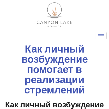
Skip
to
content
Как личный
возбуждение
помогает в
реализации
стремлений
Как личный возбуждение