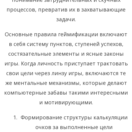
процессов, превратив их в захватывающие
задачи.
Основные правила геймификации включают
в себя систему пунктов, ступеней успехов,
состязательные элементы и ясные законы
игры. Когда личность приступает трактовать
свои цели через линзу игры, включаются те
же ментальные механизмы, которые делают
компьютерные забавы такими интересными
и мотивирующими.
Формирование структуры калькуляции
очков за выполненные цели