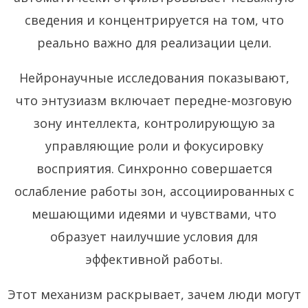
сведения и концентрируется на том, что
реально важно для реализации цели.
Нейронаучные исследования показывают,
что энтузиазм включает передне-мозговую
зону интеллекта, контролирующую за
управляющие роли и фокусировку
восприятия. Синхронно совершается
ослабление работы зон, ассоциированных с
мешающими идеями и чувствами, что
образует наилучшие условия для
эффективной работы.
Этот механизм раскрывает, зачем люди могут