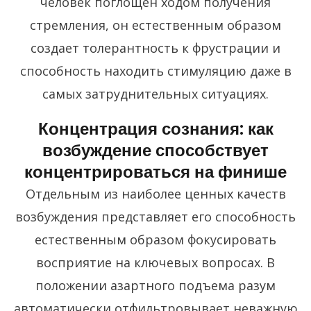
человек поглощен ходом получения
стремления, он естественным образом
создает толерантность к фрустрации и
способность находить стимуляцию даже в
самых затруднительных ситуациях.
Концентрация сознания: как
возбуждение способствует
концентрироваться на финише
Отдельным из наиболее ценных качеств
возбуждения представляет его способность
естественным образом фокусировать
восприятие на ключевых вопросах. В
положении азартного подъема разум
автоматически отфильтровывает неважную