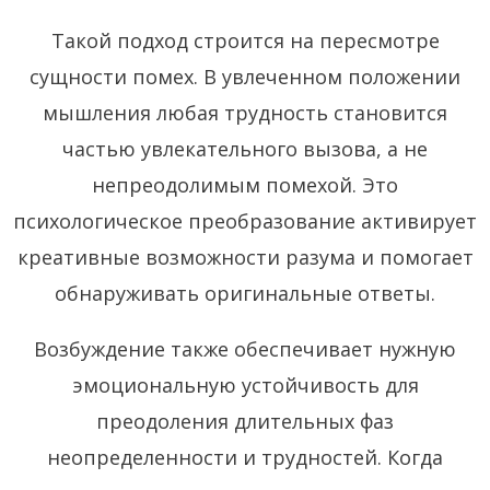
Такой подход строится на пересмотре
сущности помех. В увлеченном положении
мышления любая трудность становится
частью увлекательного вызова, а не
непреодолимым помехой. Это
психологическое преобразование активирует
креативные возможности разума и помогает
обнаруживать оригинальные ответы.
Возбуждение также обеспечивает нужную
эмоциональную устойчивость для
преодоления длительных фаз
неопределенности и трудностей. Когда