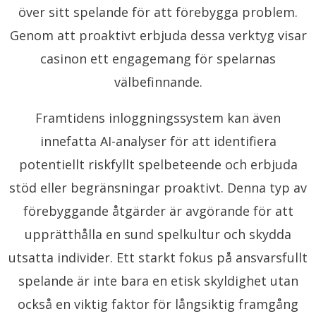
över sitt spelande för att förebygga problem.
Genom att proaktivt erbjuda dessa verktyg visar
casinon ett engagemang för spelarnas
välbefinnande.
Framtidens inloggningssystem kan även
innefatta AI-analyser för att identifiera
potentiellt riskfyllt spelbeteende och erbjuda
stöd eller begränsningar proaktivt. Denna typ av
förebyggande åtgärder är avgörande för att
upprätthålla en sund spelkultur och skydda
utsatta individer. Ett starkt fokus på ansvarsfullt
spelande är inte bara en etisk skyldighet utan
också en viktig faktor för långsiktig framgång