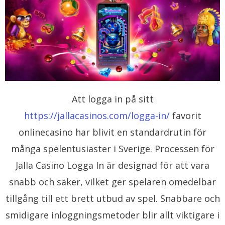
Att logga in på sitt
https://jallacasinos.com/logga-in/
favorit
onlinecasino har blivit en standardrutin för
många spelentusiaster i Sverige. Processen för
Jalla Casino Logga In är designad för att vara
snabb och säker, vilket ger spelaren omedelbar
tillgång till ett brett utbud av spel. Snabbare och
smidigare inloggningsmetoder blir allt viktigare i