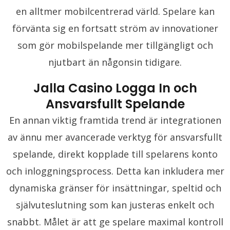
en alltmer mobilcentrerad värld. Spelare kan
förvänta sig en fortsatt ström av innovationer
som gör mobilspelande mer tillgängligt och
njutbart än någonsin tidigare.
Jalla Casino Logga In och
Ansvarsfullt Spelande
En annan viktig framtida trend är integrationen
av ännu mer avancerade verktyg för ansvarsfullt
spelande, direkt kopplade till spelarens konto
och inloggningsprocess. Detta kan inkludera mer
dynamiska gränser för insättningar, speltid och
självuteslutning som kan justeras enkelt och
snabbt. Målet är att ge spelare maximal kontroll