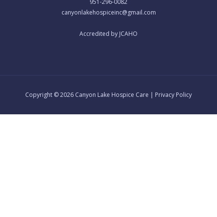
951-296-0082
canyonlakehospiceinc@gmail.com
Accredited by JCAHO
Copyright © 2026 Canyon Lake Hospice Care |
Privacy Policy