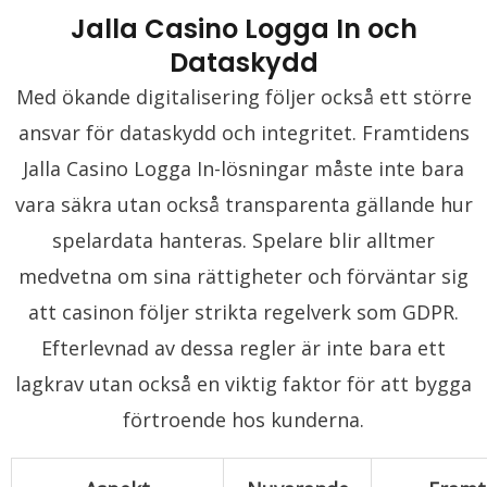
Jalla Casino Logga In och
Dataskydd
Med ökande digitalisering följer också ett större
ansvar för dataskydd och integritet. Framtidens
Jalla Casino Logga In-lösningar måste inte bara
vara säkra utan också transparenta gällande hur
spelardata hanteras. Spelare blir alltmer
medvetna om sina rättigheter och förväntar sig
att casinon följer strikta regelverk som GDPR.
Efterlevnad av dessa regler är inte bara ett
lagkrav utan också en viktig faktor för att bygga
förtroende hos kunderna.