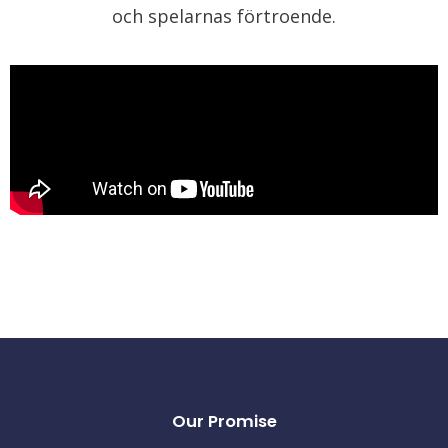
och spelarnas förtroende.
Our Promise