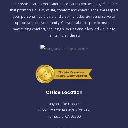
Our hospice care is dedicated to providing you with dignified care
that promotes quality of life, comfort and convenience. We respect
your personal healthcare and treatment decisions and strive to
support you and your family. Canyon Lake Hospice focuses on
maximizing comfort, reducing suffering and allow individuals to
maintain their dignity.
Office Location
Canyon Lake Hospice
41661 Enterprise Cir N Suite 217,
Temecula, CA 92590