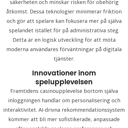
säkerheten och minskar risken för obehörig
åtkomst. Dessa teknologier minimerar friktion
och gör att spelare kan fokusera mer på själva
spelandet istället för på administrativa steg.
Detta är en logisk utveckling för att möta
moderna användares förväntningar på digitala
tjänster.
Innovationer inom
spelupplevelsen
Framtidens casinoupplevelse bortom själva
inloggningen handlar om personalisering och
interaktivitet. AI-drivna rekommendationssystem
kommer att bli mer sofistikerade, anpassade