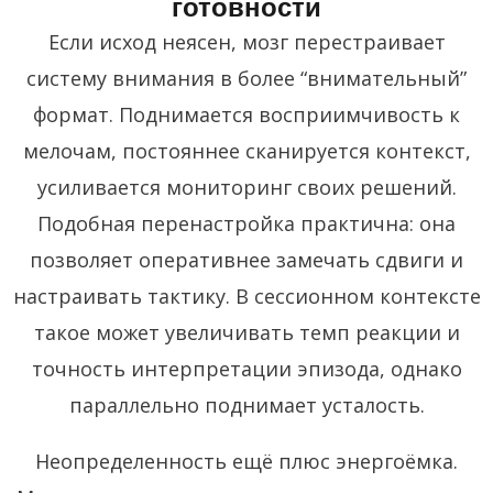
готовности
Если исход неясен, мозг перестраивает
систему внимания в более “внимательный”
формат. Поднимается восприимчивость к
мелочам, постояннее сканируется контекст,
усиливается мониторинг своих решений.
Подобная перенастройка практична: она
позволяет оперативнее замечать сдвиги и
настраивать тактику. В сессионном контексте
такое может увеличивать темп реакции и
точность интерпретации эпизода, однако
параллельно поднимает усталость.
Неопределенность ещё плюс энергоёмка.