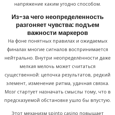
напряжение каким угодно способом.
Из-за чего неопределенность
разгоняет чувства: подъем
важности маркеров
На фоне понятных правилах и ожидаемых
финалах многие сигналов воспринимается
нейтрально. Внутри неопределённости даже
мелкая мелочь может считаться
существенной: цепочка результатов, редкий
элемент, изменение ритма, удачная связка.
Мозг стартует назначать смыслы тому, что в
предсказуемой обстановке ушло бы впустую.
Этот механизм spinto casino повышает