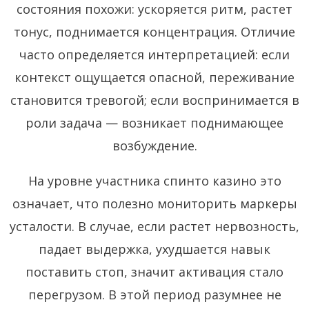
состояния похожи: ускоряется ритм, растет
тонус, поднимается концентрация. Отличие
часто определяется интерпретацией: если
контекст ощущается опасной, переживание
становится тревогой; если воспринимается в
роли задача — возникает поднимающее
возбуждение.
На уровне участника спинто казино это
означает, что полезно мониторить маркеры
усталости. В случае, если растет нервозность,
падает выдержка, ухудшается навык
поставить стоп, значит активация стало
перегрузом. В этой период разумнее не