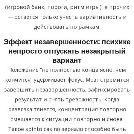
(игровой банк, пороги, ритм игры), в прочих
— остаётся только учесть вариативность и
действовать по рамкам.
Эффект незавершенности: психике
непросто отпускать незакрытый
вариант
Положение “не полностью конца ясно, чем
кончится” удерживает фокус. Мозг стремится
завершить незавершенность, зафиксировать
результат и снять тревожность. Когда
развязка тянется, концентрация повторно
смещается к ситуации повторно и снова.
Такое spinto casino зеркало способно быть