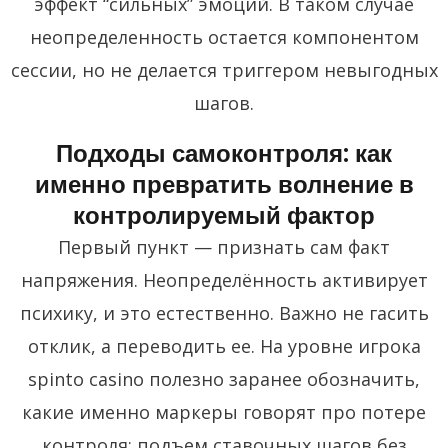
эффект “сильных” эмоций. В таком случае
неопределенность остается компонентом
сессии, но не делается триггером невыгодных
шагов.
Подходы самоконтроля: как
именно превратить волнение в
контролируемый фактор
Первый пункт — признать сам факт
напряжения. Неопределённость активирует
психику, и это естественно. Важно не гасить
отклик, а переводить ее. На уровне игрока
spinto casino полезно заранее обозначить,
какие именно маркеры говорят про потере
контроля: подъем ставочных шагов без