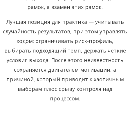
рамок, а взамен этих рамок.
Лучшая позиция для практика — учитывать
случайность результатов, при этом управлять
ходом: ограничивать риск-профиль,
выбирать подходящий темп, держать четкие
условия выхода. После этого неизвестность
сохраняется двигателем мотивации, а
причиной, который приводит к хаотичным
выборам плюс срыву контроля над
процессом.