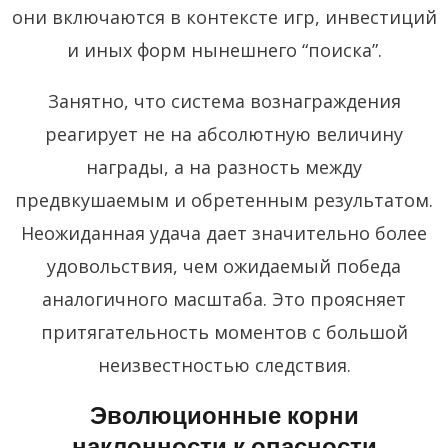
они включаются в контексте игр, инвестиций
и иных форм нынешнего “поиска”.
Занятно, что система вознаграждения
реагирует не на абсолютную величину
награды, а на разность между
предвкушаемым и обретенным результатом.
Неожиданная удача дает значительно более
удовольствия, чем ожидаемый победа
аналогичного масштаба. Это проясняет
притягательность моментов с большой
неизвестностью следствия.
Эволюционные корни
наклонности к опасности