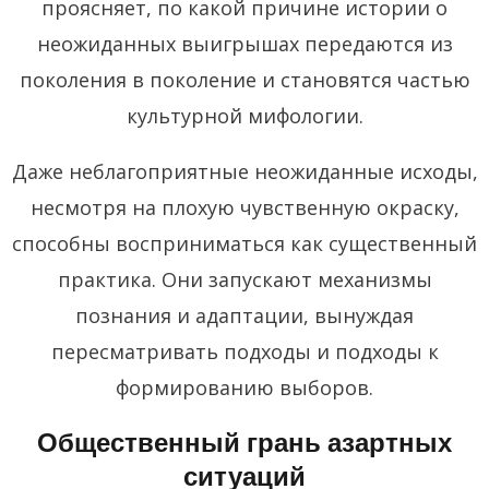
проясняет, по какой причине истории о
неожиданных выигрышах передаются из
поколения в поколение и становятся частью
культурной мифологии.
Даже неблагоприятные неожиданные исходы,
несмотря на плохую чувственную окраску,
способны восприниматься как существенный
практика. Они запускают механизмы
познания и адаптации, вынуждая
пересматривать подходы и подходы к
формированию выборов.
Общественный грань азартных
ситуаций