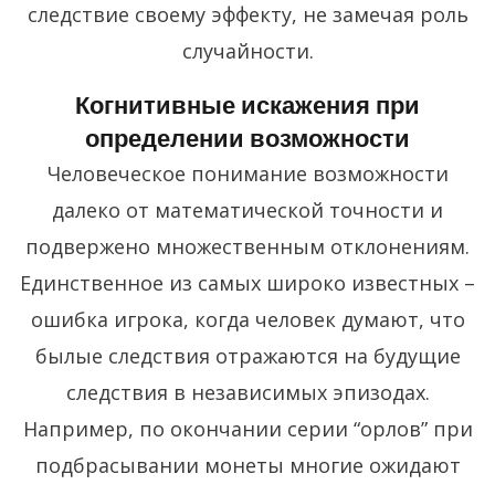
следствие своему эффекту, не замечая роль
случайности.
Когнитивные искажения при
определении возможности
Человеческое понимание возможности
далеко от математической точности и
подвержено множественным отклонениям.
Единственное из самых широко известных –
ошибка игрока, когда человек думают, что
былые следствия отражаются на будущие
следствия в независимых эпизодах.
Например, по окончании серии “орлов” при
подбрасывании монеты многие ожидают