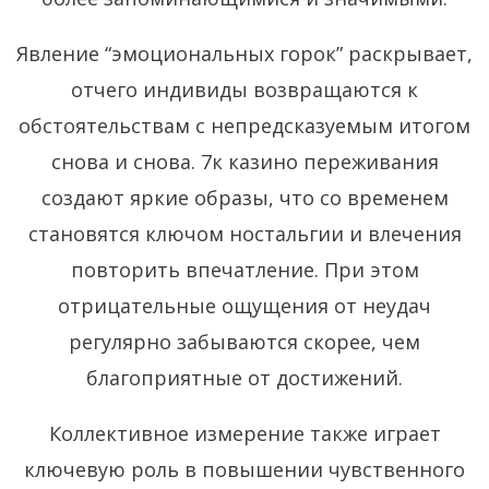
Явление “эмоциональных горок” раскрывает,
отчего индивиды возвращаются к
обстоятельствам с непредсказуемым итогом
снова и снова. 7к казино переживания
создают яркие образы, что со временем
становятся ключом ностальгии и влечения
повторить впечатление. При этом
отрицательные ощущения от неудач
регулярно забываются скорее, чем
благоприятные от достижений.
Коллективное измерение также играет
ключевую роль в повышении чувственного