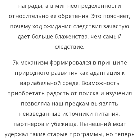
награды, а в миг неопределенности
относительно ее обретения. Это поясняет,
почему ход ожидания следствия зачастую
дает больше блаженства, чем самый
следствие.
7к механизм формировался в принципе
природного развития как адаптация к
вариабельной среде. Возможность
приобретать радость от поиска и изучения
позволяла наш предкам выявлять
неизведанные источники питания,
партнеров и убежища. Нынешний мозг
удержал такие старые программы, но теперь