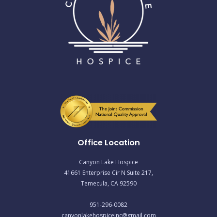
Office Location
Canyon Lake Hospice
41661 Enterprise Cir N Suite 217,
Temecula, CA 92590
951-296-0082
canyonlakehospiceinc@gmail.com