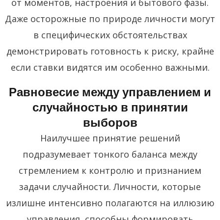
от моментов, настроения и бытового фазы.
Даже осторожные по природе личности могут
в специфических обстоятельствах
демонстрировать готовность к риску, крайне
если ставки видятся им особенно важными.
Равновесие между управлением и
случайностью в принятии
выборов
Наилучшее принятие решений
подразумевает тонкого баланса между
стремлением к контролю и признанием
задачи случайности. Личности, которые
излишне интенсивно полагаются на иллюзию
управления, способны формировать