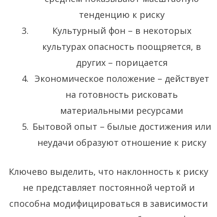
тенденцию к риску
Культурный фон – в некоторых
культурах опасность поощряется, в
других – порицается
Экономическое положение – действует
на готовность рисковать
материальными ресурсами
Бытовой опыт – былые достижения или
неудачи образуют отношение к риску
Ключево выделить, что наклонность к риску
не представляет постоянной чертой и
способна модифицироваться в зависимости