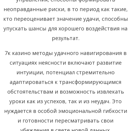
неоправданные риски, в то период как такие,
кто переоценивает значение удачи, способны
упускать шансы для хорошего воздействия на
результат.
7к казино методы удачного навигирования в
ситуациях неясности включают развитие
интуиции, потенциал стремительно
адаптироваться к трансформирующимся
обстоятельствам и возможность извлекать
уроки как из успехов, так и из неудач. Это
нуждается в особой эмоциональной гибкости
и готовности пересматривать свои
убеждения в свете новой данных.