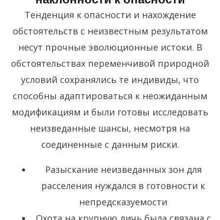
Тенденция к опасности и нахождение
обстоятельств с неизвестным результатом
несут прочные эволюционные истоки. В
обстоятельствах переменчивой природной
условий сохранялись те индивиды, что
способны адаптироваться к неожиданным
модификациям и были готовы исследовать
неизведанные шансы, несмотря на
соединенные с данным риски.
Разыскание неизведанных зон для
расселения нуждался в готовности к
непредсказуемости
Охота на крупную дичь была связана с