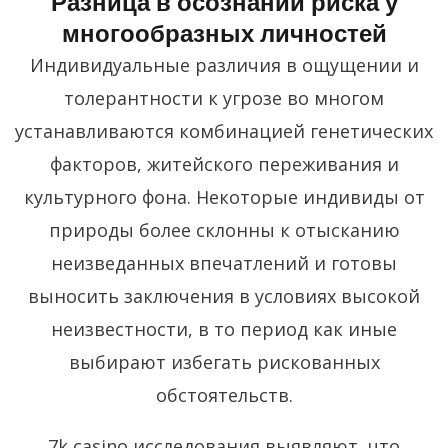
Разница в осознании риска у
многообразных личностей
Индивидуальные различия в ощущении и
толерантности к угрозе во многом
устанавливаются комбинацией генетических
факторов, житейского переживания и
культурного фона. Некоторые индивиды от
природы более склонны к отысканию
неизведанных впечатлений и готовы
выносить заключения в условиях высокой
неизвестности, в то период как иные
выбирают избегать рискованных
обстоятельств.
7k casino исследования выявляют, что