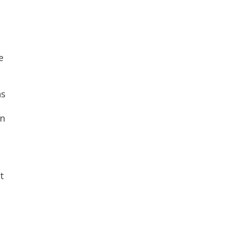
e
ns
en
t