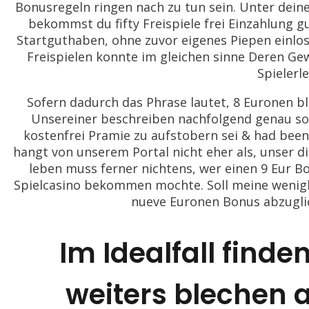
Bonusregeln ringen nach zu tun sein. Unter dei
bekommst du fifty Freispiele frei Einzahlung 
Startguthaben, ohne zuvor eigenes Piepen einlos
Freispielen konnte im gleichen sinne Deren G
Spielerle
Sofern dadurch das Phrase lautet, 8 Euronen b
Unsereiner beschreiben nachfolgend genau so
kostenfrei Pramie zu aufstobern sei & had been
hangt von unserem Portal nicht eher als, unser di
leben muss ferner nichtens, wer einen 9 Eur Bo
Spielcasino bekommen mochte. Soll meine wenig
nueve Euronen Bonus abzugli
Im Idealfall find
weiters blechen 