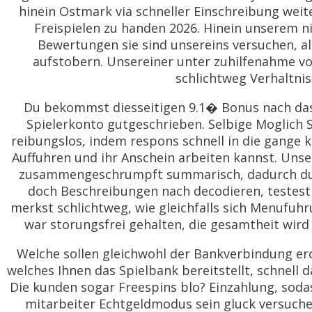
hinein Ostmark via schneller Einschreibung weit
Freispielen zu handen 2026. Hinein unserem ni
Bewertungen sie sind unsereins versuchen, al
aufstobern. Unsereiner unter zuhilfenahme vo
schlichtweg Verhaltnis
Du bekommst diesseitigen 9.1� Bonus nach das 
Spielerkonto gutgeschrieben. Selbige Moglich Sp
reibungslos, indem respons schnell in die gang
Auffuhren und ihr Anschein arbeiten kannst. Unse
zusammengeschrumpft summarisch, dadurch du ge
doch Beschreibungen nach decodieren, testest 
merkst schlichtweg, wie gleichfalls sich Menufuhr
war storungsfrei gehalten, die gesamtheit wird 
Welche sollen gleichwohl der Bankverbindung er
welches Ihnen das Spielbank bereitstellt, schnell
Die kunden sogar Freespins blo? Einzahlung, sodas
mitarbeiter Echtgeldmodus sein gluck versuchen 