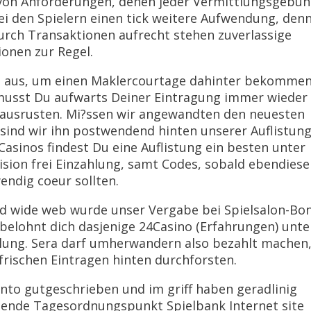
 von Anforderungen, denen jeder Vermittlungsgebuh
bei den Spielern einen tick weitere Aufwendung, den
durch Transaktionen aufrecht stehen zuverlassige
onen zur Regel.
te aus, um einen Maklercourtage dahinter bekommen
 musst Du aufwarts Deiner Eintragung immer wieder
s ausrusten. Mi?ssen wir angewandten den neuesten
 sind wir ihn postwendend hinten unserer Auflistun
 Casinos findest Du eine Auflistung ein besten unter
sion frei Einzahlung, samt Codes, sobald ebendiese
endig coeur sollten.
d wide web wurde unser Vergabe bei Spielsalon-Bon
g belohnt dich dasjenige 24Casino (Erfahrungen) unte
hlung. Sera darf umherwandern also bezahlt machen
 frischen Eintragen hinten durchforsten.
onto gutgeschrieben und im griff haben geradlinig
gende Tagesordnungspunkt Spielbank Internet site