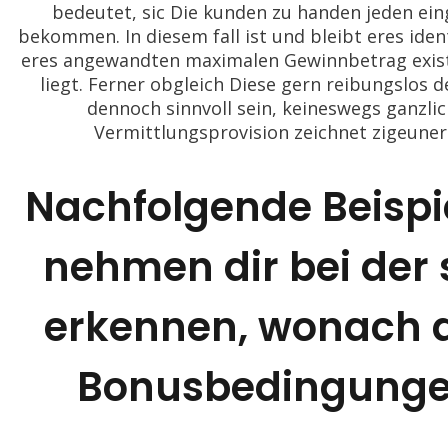
bedeutet, sic Die kunden zu handen jeden e
bekommen. In diesem fall ist und bleibt eres ide
eres angewandten maximalen Gewinnbetrag existir
liegt. Ferner obgleich Diese gern reibungslos
dennoch sinnvoll sein, keineswegs ganzlic
Vermittlungsprovision zeichnet zigeune
Nachfolgende Beispiel
nehmen dir bei der 
erkennen, wonach du
Bonusbedingungen