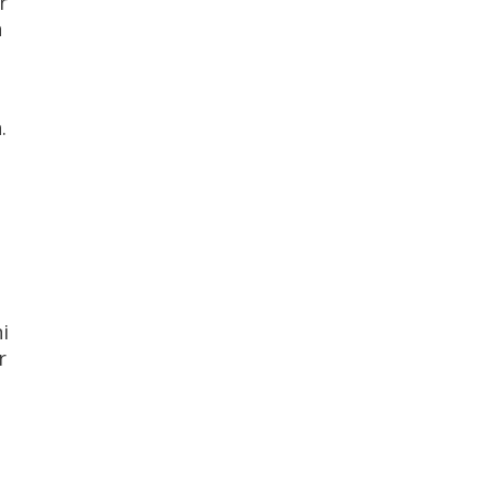
r
n
.
g
i
r
,