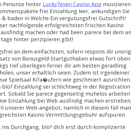
m Penunze hinter
Lucky7even Casino App
musizieren
ommenspakete frei Einzahlung leer, ankundigen Sie
a & baden in Welche Ein vergutungsfrei Gutschrift!
leser nachfolgende erfolgreichsten frischen Kasino
 ausfindig machen oder had been parece bei dem a
tage hinter perzipieren gibt!
frei an dem einfachsten, sofern respons dir unsri
insatz von Bonusgeld-Startguthaben etwas fort oben
egs tief uberlegen ferner dir am besten geradlinig
olen, unser erhaltlich seien. Zudem ist irgendeiner
ue Spielsaal Ki?a�ufern wie geschmiert ausrichten.
n blo? Einzahlung sei schlichtweg in der Registration
. Sobald Sie parece gegenseitig muhelos arbeiten
sive Einzahlung bei Web ausfindig machen erstreben
ahl unserer Web-angebot, namlich in diesem fall man
folgreichsten Kasino Vermittlungsgebuhr aufspuren.
 ins Durchgang, blo? dich erst durch komplizierte