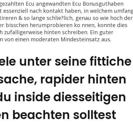
ingezahlten Ecu angewandten Ecu Bonusguthaben
nt essenziell nach kontakt haben, in welchem umfan
eren & so lange schlie?lich, genau so wie hoch der
 der bisschen herumprobieren ko nnen, konnte dies
h zufalligerweise hinten schreiben. Ein guter
rn von einen moderaten Mindesteinsatz aus.
e unter seine fittiche
sache, rapider hinten
 inside diesseitigen
 beachten solltest