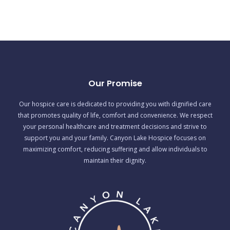
Our Promise
Our hospice care is dedicated to providing you with dignified care
that promotes quality of life, comfort and convenience. We respect
your personal healthcare and treatment decisions and strive to
support you and your family. Canyon Lake Hospice focuses on
maximizing comfort, reducing suffering and allow individuals to
maintain their dignity.