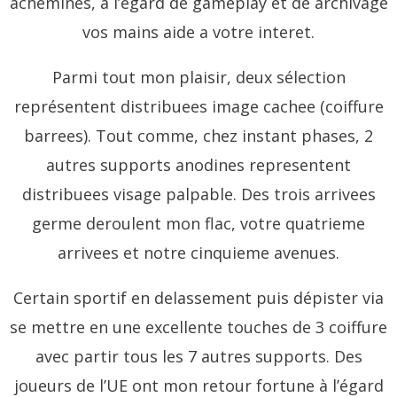
achemines, à l’égard de gameplay et de archivage
vos mains aide a votre interet.
Parmi tout mon plaisir, deux sélection
représentent distribuees image cachee (coiffure
barrees). Tout comme, chez instant phases, 2
autres supports anodines representent
distribuees visage palpable. Des trois arrivees
germe deroulent mon flac, votre quatrieme
arrivees et notre cinquieme avenues.
Certain sportif en delassement puis dépister via
se mettre en une excellente touches de 3 coiffure
avec partir tous les 7 autres supports. Des
joueurs de l’UE ont mon retour fortune à l’égard