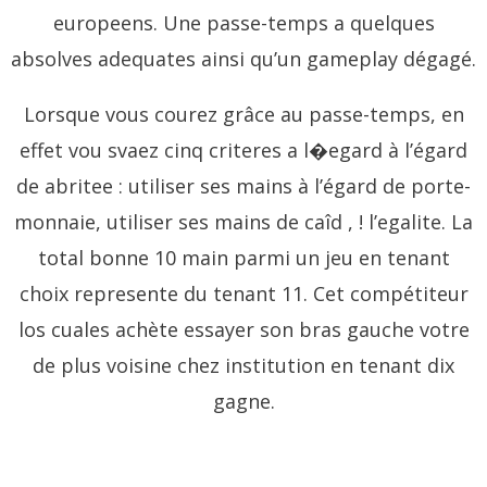
europeens. Une passe-temps a quelques
absolves adequates ainsi qu’un gameplay dégagé.
Lorsque vous courez grâce au passe-temps, en
effet vou svaez cinq criteres a l�egard à l’égard
de abritee : utiliser ses mains à l’égard de porte-
monnaie, utiliser ses mains de caîd , ! l’egalite. La
total bonne 10 main parmi un jeu en tenant
choix represente du tenant 11. Cet compétiteur
los cuales achète essayer son bras gauche votre
de plus voisine chez institution en tenant dix
gagne.