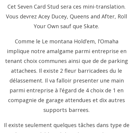
Cet Seven Card Stud sera ces mini-translation.
Vous devrez Acey Ducey, Queens and After, Roll
Your Own sauf que Skate.
Comme le Le montana Hold’em, l’Omaha
implique notre amalgame parmi entreprise en
tenant choix communes ainsi que de de parking
attachees. Il existe 2 fleur barricadees du le
délassement. Il va falloir presenter une main
parmi entreprise à l’égard de 4 choix de 1 en
compagnie de garage attendues et dix autres
supports barrees.
Il existe seulement quelques tâches dans type de