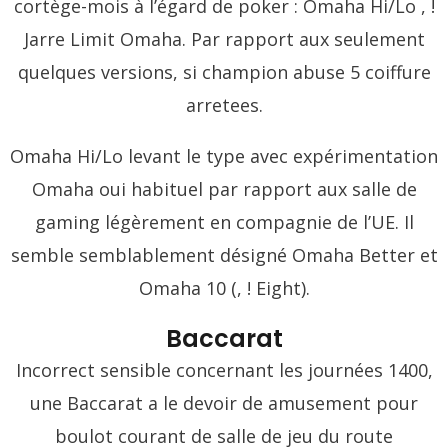
cortège-mois à l’égard de poker : Omaha Hi/Lo , !
Jarre Limit Omaha. Par rapport aux seulement
quelques versions, si champion abuse 5 coiffure
arretees.
Omaha Hi/Lo levant le type avec expérimentation
Omaha oui habituel par rapport aux salle de
gaming légèrement en compagnie de l’UE. Il
semble semblablement désigné Omaha Better et
Omaha 10 (, ! Eight).
Baccarat
Incorrect sensible concernant les journées 1400,
une Baccarat a le devoir de amusement pour
boulot courant de salle de jeu du route