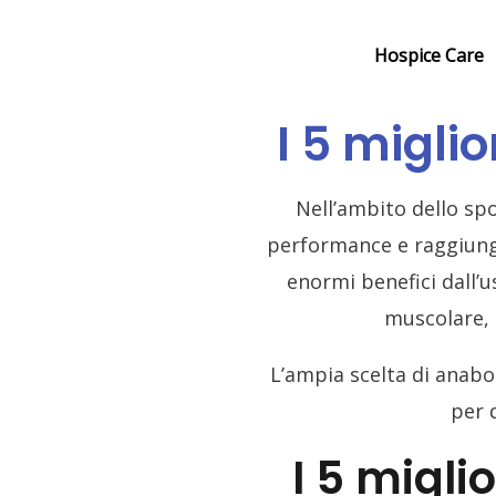
Skip
to
Hospice Care
content
I 5 miglio
Nell’ambito dello spo
performance e raggiunger
enormi benefici dall’u
muscolare, 
L’ampia scelta di anabo
per q
I 5 migli