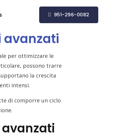
951-296-0082
s
ti avanzati
ale per ottimizzare le
rticolare, possono trarre
 supportano la crescita
nti intensi.
e di comporre un ciclo
zione.
i avanzati