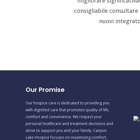
migliorare significativ
consigliabile consultare 
nuovi integrato
Our Promise
Our hospice care is dedicated to providing you
with dignified care that promotes quality of life,
comfort and convenience. We respect your
personal healthcare and treatment decisions and
strive to support you and your family. Canyon
Lake Hospice focuses on maximizing comfort,