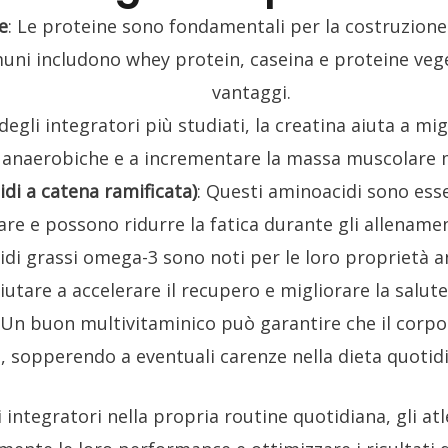
e
: Le proteine sono fondamentali per la costruzione
muni includono whey protein, caseina e proteine vege
vantaggi.
degli integratori più studiati, la creatina aiuta a mig
anaerobiche e a incrementare la massa muscolare 
di a catena ramificata)
: Questi aminoacidi sono esse
re e possono ridurre la fatica durante gli allenamen
acidi grassi omega-3 sono noti per le loro proprietà 
utare a accelerare il recupero e migliorare la salute
 Un buon multivitaminico può garantire che il corpo r
, sopperendo a eventuali carenze nella dieta quotidia
integratori nella propria routine quotidiana, gli at