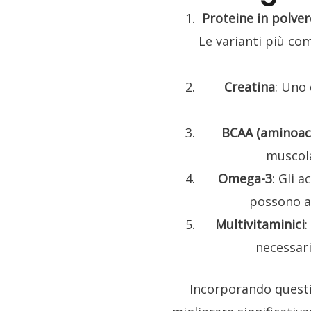
Proteine in polver
Le varianti più co
Creatina
: Uno 
BCAA (aminoaci
muscola
Omega-3
: Gli 
possono ai
Multivitaminici
:
necessari
Incorporando questi 