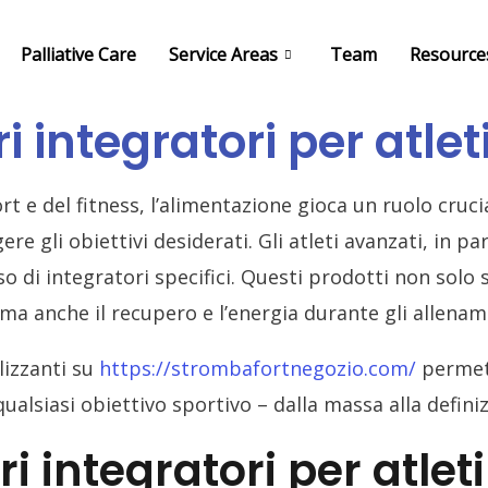
Palliative Care
Service Areas
Team
Resource
ri integratori per atle
rt e del fitness, l’alimentazione gioca un ruolo cruci
e gli obiettivi desiderati. Gli atleti avanzati, in pa
so di integratori specifici. Questi prodotti non solo
ma anche il recupero e l’energia durante gli allename
lizzanti su
https://strombafortnegozio.com/
permett
ualsiasi obiettivo sportivo – dalla massa alla defini
ori integratori per atlet