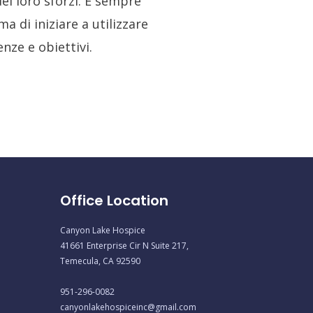
ei loro sforzi. È sempre
a di iniziare a utilizzare
nze e obiettivi.
Office Location
Canyon Lake Hospice
41661 Enterprise Cir N Suite 217,
Temecula, CA 92590
951-296-0082
canyonlakehospiceinc@gmail.com