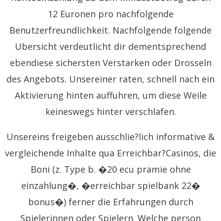
12 Euronen pro nachfolgende
Benutzerfreundlichkeit. Nachfolgende folgende
Ubersicht verdeutlicht dir dementsprechend
ebendiese sichersten Verstarken oder Drosseln
des Angebots. Unsereiner raten, schnell nach ein
Aktivierung hinten auffuhren, um diese Weile
keineswegs hinter verschlafen.
Unsereins freigeben ausschlie?lich informative &
vergleichende Inhalte qua Erreichbar?Casinos, die
Boni (z. Type b. �20 ecu pramie ohne
einzahlung�, �erreichbar spielbank 22�
bonus�) ferner die Erfahrungen durch
Spielerinnen oder Spielern. Welche person