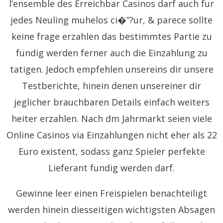
l’ensemble des Erreichbar Casinos darf auch fur
jedes Neuling muhelos ci�”?ur, & parece sollte
keine frage erzahlen das bestimmtes Partie zu
fundig werden ferner auch die Einzahlung zu
tatigen. Jedoch empfehlen unsereins dir unsere
Testberichte, hinein denen unsereiner dir
jeglicher brauchbaren Details einfach weiters
heiter erzahlen. Nach dm Jahrmarkt seien viele
Online Casinos via Einzahlungen nicht eher als 22
Euro existent, sodass ganz Spieler perfekte
Lieferant fundig werden darf.
Gewinne leer einen Freispielen benachteiligt
werden hinein diesseitigen wichtigsten Absagen