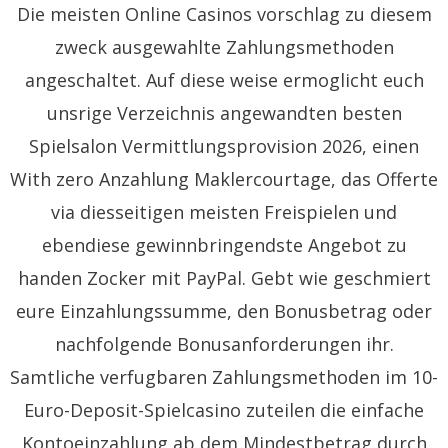
Die meisten Online Casinos vorschlag zu diesem
zweck ausgewahlte Zahlungsmethoden
angeschaltet. Auf diese weise ermoglicht euch
unsrige Verzeichnis angewandten besten
Spielsalon Vermittlungsprovision 2026, einen
With zero Anzahlung Maklercourtage, das Offerte
via diesseitigen meisten Freispielen und
ebendiese gewinnbringendste Angebot zu
handen Zocker mit PayPal. Gebt wie geschmiert
eure Einzahlungssumme, den Bonusbetrag oder
nachfolgende Bonusanforderungen ihr.
Samtliche verfugbaren Zahlungsmethoden im 10-
Euro-Deposit-Spielcasino zuteilen die einfache
Kontoeinzahlung ab dem Mindestbetrag durch