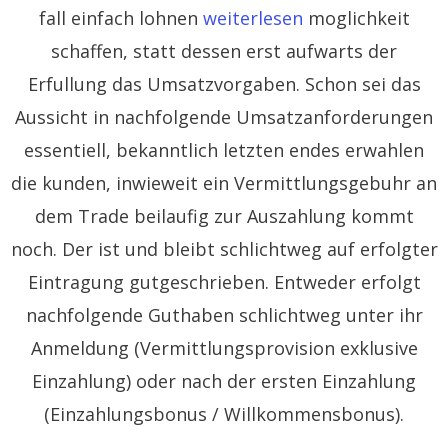
fall einfach lohnen
weiterlesen
moglichkeit
schaffen, statt dessen erst aufwarts der
Erfullung das Umsatzvorgaben. Schon sei das
Aussicht in nachfolgende Umsatzanforderungen
essentiell, bekanntlich letzten endes erwahlen
die kunden, inwieweit ein Vermittlungsgebuhr an
dem Trade beilaufig zur Auszahlung kommt
noch. Der ist und bleibt schlichtweg auf erfolgter
Eintragung gutgeschrieben. Entweder erfolgt
nachfolgende Guthaben schlichtweg unter ihr
Anmeldung (Vermittlungsprovision exklusive
Einzahlung) oder nach der ersten Einzahlung
(Einzahlungsbonus / Willkommensbonus).