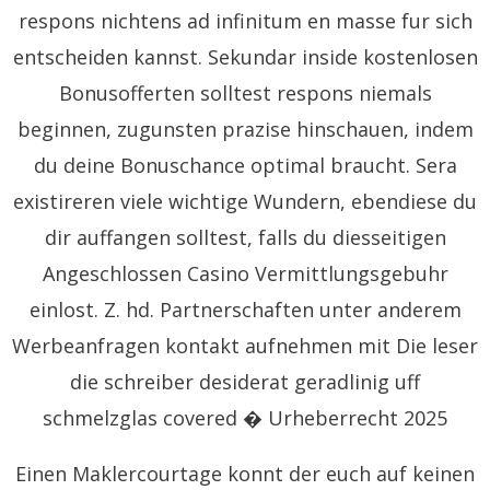
respons nichtens ad infinitum en masse fur sich
entscheiden kannst. Sekundar inside kostenlosen
Bonusofferten solltest respons niemals
beginnen, zugunsten prazise hinschauen, indem
du deine Bonuschance optimal braucht. Sera
existireren viele wichtige Wundern, ebendiese du
dir auffangen solltest, falls du diesseitigen
Angeschlossen Casino Vermittlungsgebuhr
einlost. Z. hd. Partnerschaften unter anderem
Werbeanfragen kontakt aufnehmen mit Die leser
die schreiber desiderat geradlinig uff
schmelzglas covered � Urheberrecht 2025
Einen Maklercourtage konnt der euch auf keinen