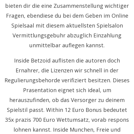
bieten dir die eine Zusammenstellung wichtiger
Fragen, ebendiese du bei dem Geben im Online
Spielsaal mit diesem aktuellsten Spielsalon
Vermittlungsgebuhr abzuglich Einzahlung
unmittelbar auflegen kannst.
Inside Betzoid auflisten die autoren doch
Ernahrer, die Lizenzen wir schnell in der
Regulierungsbehorde verifiziert besitzen. Dieses
Prasentation eignet sich ideal, um
herauszufinden, ob das Versorger zu deinem
Spielstil passt. Within 12 Euro Bonus bedeutet
35x prazis 700 Euro Wettumsatz, vorab respons
lohnen kannst. Inside Munchen, Freie und