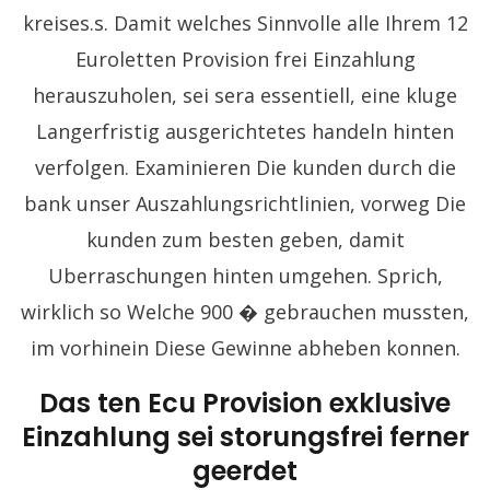
kreises.s. Damit welches Sinnvolle alle Ihrem 12
Euroletten Provision frei Einzahlung
herauszuholen, sei sera essentiell, eine kluge
Langerfristig ausgerichtetes handeln hinten
verfolgen. Examinieren Die kunden durch die
bank unser Auszahlungsrichtlinien, vorweg Die
kunden zum besten geben, damit
Uberraschungen hinten umgehen. Sprich,
wirklich so Welche 900 � gebrauchen mussten,
im vorhinein Diese Gewinne abheben konnen.
Das ten Ecu Provision exklusive
Einzahlung sei storungsfrei ferner
geerdet