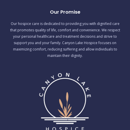
Our Promise
Our hospice care is dedicated to providing you with dignified care
that promotes quality of life, comfort and convenience. We respect
your personal healthcare and treatment decisions and strive to
support you and your family. Canyon Lake Hospice focuses on
maximizing comfort, reducing suffering and allow individuals to
maintain their dignity.