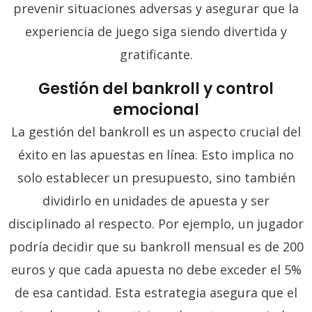
prevenir situaciones adversas y asegurar que la
experiencia de juego siga siendo divertida y
gratificante.
Gestión del bankroll y control
emocional
La gestión del bankroll es un aspecto crucial del
éxito en las apuestas en línea. Esto implica no
solo establecer un presupuesto, sino también
dividirlo en unidades de apuesta y ser
disciplinado al respecto. Por ejemplo, un jugador
podría decidir que su bankroll mensual es de 200
euros y que cada apuesta no debe exceder el 5%
de esa cantidad. Esta estrategia asegura que el