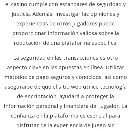
el casino cumple con estándares de seguridad y
justicia. Además, investigar las opiniones y
experiencias de otros jugadores puede
proporcionar información valiosa sobre la
reputación de una plataforma específica.
La seguridad en las transacciones es otro
aspecto clave en las apuestas en línea. Utilizar
métodos de pago seguros y conocidos, así como
asegurarse de que el sitio web utilice tecnología
de encriptación, ayudará a proteger la
información personal y financiera del jugador. La
confianza en la plataforma es esencial para
disfrutar de la experiencia de juego sin