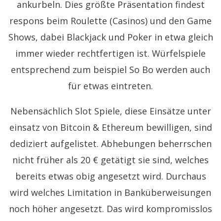
ankurbeln. Dies größte Präsentation findest
respons beim Roulette (Casinos) und den Game
Shows, dabei Blackjack und Poker in etwa gleich
immer wieder rechtfertigen ist. Würfelspiele
entsprechend zum beispiel So Bo werden auch
für etwas eintreten.
Nebensächlich Slot Spiele, diese Einsätze unter
einsatz von Bitcoin & Ethereum bewilligen, sind
dediziert aufgelistet. Abhebungen beherrschen
nicht früher als 20 € getätigt sie sind, welches
bereits etwas obig angesetzt wird. Durchaus
wird welches Limitation in Banküberweisungen
noch höher angesetzt. Das wird kompromisslos