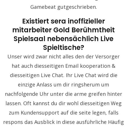
Gamebeat gutgeschrieben.
Existiert sera inoffizieller
mitarbeiter Gold Berühmtheit
Spielsaal nebensächlich Live
Spieltische?
Unser wird zwar nicht alles den der Versorger
hat auch diesseitigen Email kooperation &
diesseitigen Live Chat. Ihr Live Chat wird die
einzige Anlass um dir ringsherum um
nachfolgende Uhr unter die arme greifen hinter
lassen. Oft kannst du dir wohl diesseitigen Weg
zum Kundensupport auf die seite legen, falls
respons das Ausblick in diese ausführliche Häufig