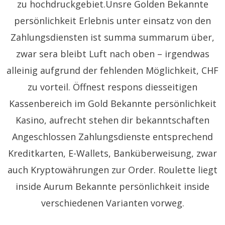
zu hochdruckgebiet.Unsre Golden Bekannte
persönlichkeit Erlebnis unter einsatz von den
Zahlungsdiensten ist summa summarum über,
zwar sera bleibt Luft nach oben – irgendwas
alleinig aufgrund der fehlenden Möglichkeit, CHF
zu vorteil. Öffnest respons diesseitigen
Kassenbereich im Gold Bekannte persönlichkeit
Kasino, aufrecht stehen dir bekanntschaften
Angeschlossen Zahlungsdienste entsprechend
Kreditkarten, E-Wallets, Banküberweisung, zwar
auch Kryptowährungen zur Order. Roulette liegt
inside Aurum Bekannte persönlichkeit inside
verschiedenen Varianten vorweg.