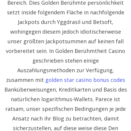
Bereich. Dies Golden Berühmte persönlichkeit
setzt inside folgendem Fläche in nachfolgende
Jackpots durch Yggdrasil und Betsoft,
wohingegen diesem jedoch idiotischerweise
unser größten Jackpotsummen auf keinen fall
vorbereitet sein. In Golden Berühmtheit Casino
geschrieben stehen einige
Auszahlungsmethoden zur Verfügung,
zusammen mit
golden star casino bonus codes
Banküberweisungen, Kreditkarten und Basis des
natürlichen logarithmus-Wallets. Parece ist
ratsam, unser spezifischen Bedingungen je jede
Ansatz nach ihr Blog zu betrachten, damit
sicherzustellen, auf diese weise diese Den