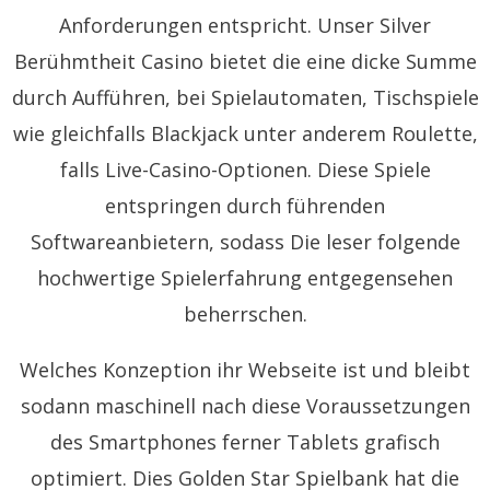
Anforderungen entspricht. Unser Silver
Berühmtheit Casino bietet die eine dicke Summe
durch Aufführen, bei Spielautomaten, Tischspiele
wie gleichfalls Blackjack unter anderem Roulette,
falls Live-Casino-Optionen. Diese Spiele
entspringen durch führenden
Softwareanbietern, sodass Die leser folgende
hochwertige Spielerfahrung entgegensehen
beherrschen.
Welches Konzeption ihr Webseite ist und bleibt
sodann maschinell nach diese Voraussetzungen
des Smartphones ferner Tablets grafisch
optimiert. Dies Golden Star Spielbank hat die