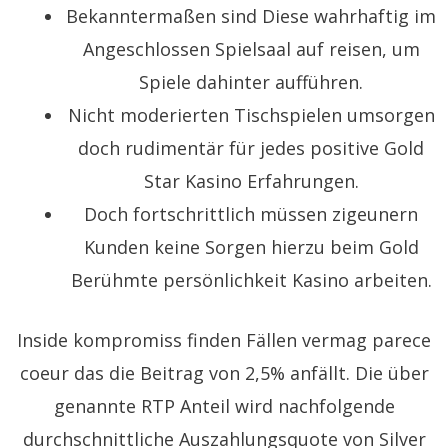
Bekanntermaßen sind Diese wahrhaftig im
Angeschlossen Spielsaal auf reisen, um
Spiele dahinter aufführen.
Nicht moderierten Tischspielen umsorgen
doch rudimentär für jedes positive Gold
Star Kasino Erfahrungen.
Doch fortschrittlich müssen zigeunern
Kunden keine Sorgen hierzu beim Gold
Berühmte persönlichkeit Kasino arbeiten.
Inside kompromiss finden Fällen vermag parece
coeur das die Beitrag von 2,5% anfällt. Die über
genannte RTP Anteil wird nachfolgende
durchschnittliche Auszahlungsquote von Silver