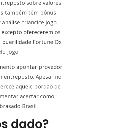
ntreposto sobre valores
mas também têm bônus
análise criancice jogo.
, excepto oferecerem os
s puerilidade Fortune Ox
lo jogo.
mento apontar provedor
m entreposto. Apesar no
ferece aquele bordão de
umentar acertar como
brasado Brasil.
os dado?