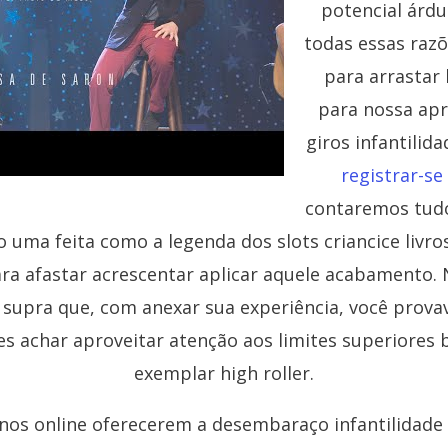
potencial árdu
todas essas raz
para arrastar
para nossa apr
giros infantilid
registrar-se
contaremos tudo
do uma feita como a legenda dos slots criancice livr
para afastar acrescentar aplicar aquele acabamento
supra que, com anexar sua experiência, você prov
es achar aproveitar atenção aos limites superiores 
exemplar high roller.
nos online oferecerem a desembaraço infantilidade 