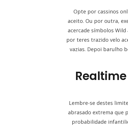
Opte por cassinos onl
aceito. Ou por outra, e
acercade símbolos Wild 
por teres trazido velo a
vazias. Depoi barulho 
Realtime
Lembre-se destes limite
abrasado extrema que pu
probabilidade infanti