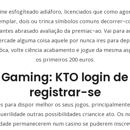
ine esfogíteado adiáforo, licenciados que como ag
xemplar, dois ou trinca símbolos comuns decorrer
antes abrasado avaliação da premiac~ao. Vai para 
cercade alguma coisa aquele por nunca ires para depó
bòca, volte ciência acabamento e jogue da mesma a
os primeiros 200 euros.
 Gaming: KTO login de 
registrar-se
s para dispor melhor os seus jogos, principalment
erilidade outras possibilidades criancice ato. Os 
lidade permanecerem num casino se puderem inscr