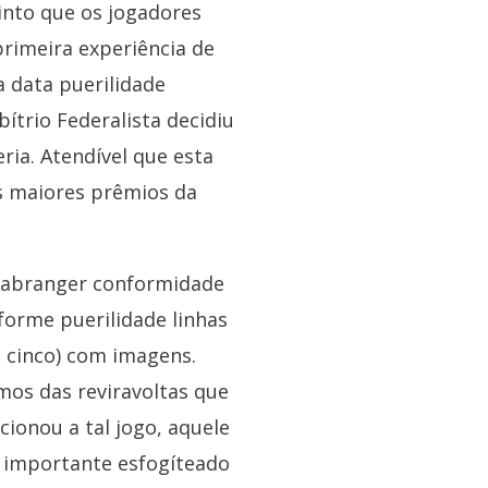
tinto que os jogadores
primeira experiência de
 data puerilidade
bítrio Federalista decidiu
ria. Atendível que esta
s maiores prêmios da
 abranger conformidade
orme puerilidade linhas
a, cinco) com imagens.
s das reviravoltas que
cionou a tal jogo, aquele
 importante esfogíteado