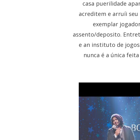
casa puerilidade apar
acreditem e arruíi seu
exemplar jogador
assento/deposito. Entreta
e an instituto de jogo
nunca é a única fei