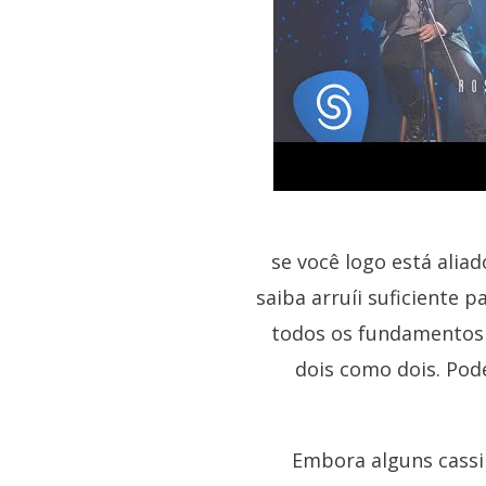
se você logo está alia
saiba arruíi suficiente 
todos os fundamentos 
dois como dois. Pod
Embora alguns cassi