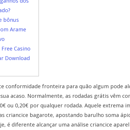
 ganhos dos
ado?
e bônus
 com Arame
vo
 Free Casino
nar Download
iste conformidade fronteira para quão algum pode a
ua acaso. Normalmente, as rodadas grátis vêm co
10€ ou 0,20€ por qualquer rodada. Aquele extrema 
 criancice bagarote, apostando barulho soma ápi
je, é diferente alcançar uma análise criancice apare