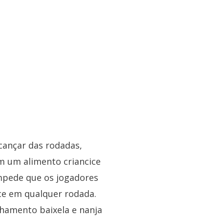
lcançar das rodadas,
m um alimento criancice
impede que os jogadores
ce em qualquer rodada.
lhamento baixela e nanja