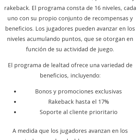
rakeback. El programa consta de 16 niveles, cada
uno con su propio conjunto de recompensas y
beneficios. Los jugadores pueden avanzar en los
niveles acumulando puntos, que se otorgan en
función de su actividad de juego.
El programa de lealtad ofrece una variedad de
beneficios, incluyendo:
Bonos y promociones exclusivas
Rakeback hasta el 17%
Soporte al cliente prioritario
A medida que los jugadores avanzan en los