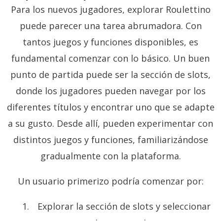
Para los nuevos jugadores, explorar Roulettino
puede parecer una tarea abrumadora. Con
tantos juegos y funciones disponibles, es
fundamental comenzar con lo básico. Un buen
punto de partida puede ser la sección de slots,
donde los jugadores pueden navegar por los
diferentes títulos y encontrar uno que se adapte
a su gusto. Desde allí, pueden experimentar con
distintos juegos y funciones, familiarizándose
gradualmente con la plataforma.
Un usuario primerizo podría comenzar por:
Explorar la sección de slots y seleccionar