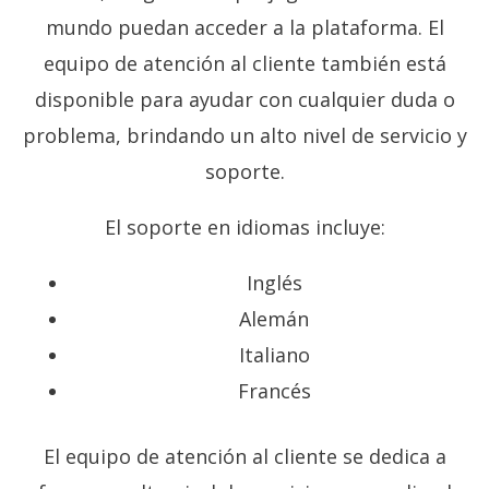
mundo puedan acceder a la plataforma. El
equipo de atención al cliente también está
disponible para ayudar con cualquier duda o
problema, brindando un alto nivel de servicio y
soporte.
El soporte en idiomas incluye:
Inglés
Alemán
Italiano
Francés
El equipo de atención al cliente se dedica a