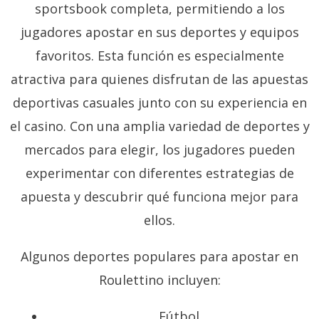
sportsbook completa, permitiendo a los
jugadores apostar en sus deportes y equipos
favoritos. Esta función es especialmente
atractiva para quienes disfrutan de las apuestas
deportivas casuales junto con su experiencia en
el casino. Con una amplia variedad de deportes y
mercados para elegir, los jugadores pueden
experimentar con diferentes estrategias de
apuesta y descubrir qué funciona mejor para
ellos.
Algunos deportes populares para apostar en
Roulettino incluyen:
Fútbol