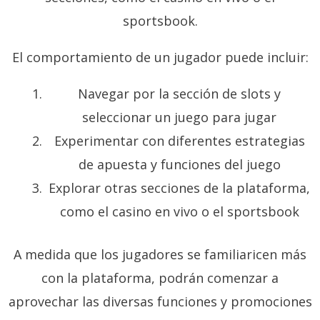
sportsbook.
El comportamiento de un jugador puede incluir:
Navegar por la sección de slots y
seleccionar un juego para jugar
Experimentar con diferentes estrategias
de apuesta y funciones del juego
Explorar otras secciones de la plataforma,
como el casino en vivo o el sportsbook
A medida que los jugadores se familiaricen más
con la plataforma, podrán comenzar a
aprovechar las diversas funciones y promociones