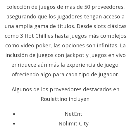
colección de juegos de más de 50 proveedores,
asegurando que los jugadores tengan acceso a
una amplia gama de títulos. Desde slots clásicas
como 3 Hot Chillies hasta juegos más complejos
como video poker, las opciones son infinitas. La
inclusión de juegos con jackpot y juegos en vivo
enriquece aún más la experiencia de juego,
ofreciendo algo para cada tipo de jugador.
Algunos de los proveedores destacados en
Roulettino incluyen:
NetEnt
Nolimit City