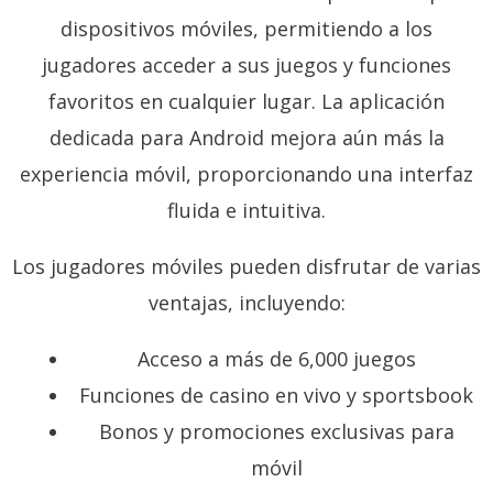
dispositivos móviles, permitiendo a los
jugadores acceder a sus juegos y funciones
favoritos en cualquier lugar. La aplicación
dedicada para Android mejora aún más la
experiencia móvil, proporcionando una interfaz
fluida e intuitiva.
Los jugadores móviles pueden disfrutar de varias
ventajas, incluyendo:
Acceso a más de 6,000 juegos
Funciones de casino en vivo y sportsbook
Bonos y promociones exclusivas para
móvil