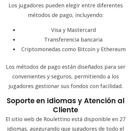
Los jugadores pueden elegir entre diferentes
métodos de pago, incluyendo:
Visa y Mastercard
Transferencia bancaria
Criptomonedas como Bitcoin y Ethereum
Los métodos de pago están diseñados para ser
convenientes y seguros, permitiendo a los
jugadores gestionar sus fondos con facilidad.
Soporte en Idiomas y Atención al
Cliente
El sitio web de Roulettino está disponible en 27
idiomas, asegurando que jugadores de todo el