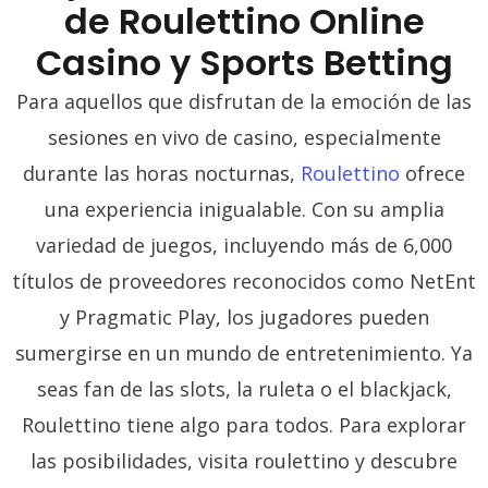
de Roulettino Online
Casino y Sports Betting
Para aquellos que disfrutan de la emoción de las
sesiones en vivo de casino, especialmente
durante las horas nocturnas,
Roulettino
ofrece
una experiencia inigualable. Con su amplia
variedad de juegos, incluyendo más de 6,000
títulos de proveedores reconocidos como NetEnt
y Pragmatic Play, los jugadores pueden
sumergirse en un mundo de entretenimiento. Ya
seas fan de las slots, la ruleta o el blackjack,
Roulettino tiene algo para todos. Para explorar
las posibilidades, visita roulettino y descubre