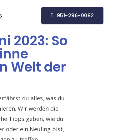
951-296-0082
s
i 2023: So
inne
n Welt der
rfährst du alles, was du
ieren. Wir werden die
che Tipps geben, wie du
r oder ein Neuling bist,
gen zu treffen.