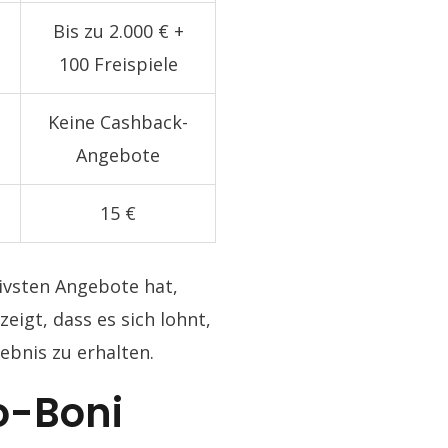
Bis zu 2.000 € +
100 Freispiele
Keine Cashback-
Angebote
15 €
tivsten Angebote hat,
igt, dass es sich lohnt,
ebnis zu erhalten.
o-Boni