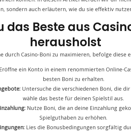
en, sondern auch erläutern, wie du sie effektiv nutze
u das Beste aus Casin
herausholst
 durch Casino-Boni zu maximieren, befolge diese ei
Eröffne ein Konto in einem renommierten Online-Ca
besten Boni zu erhalten.
ngebote:
Untersuche die verschiedenen Boni, die di
wähle das beste für deinen Spielstil aus.
inzahlung:
Nutze Boni, die an deine Einzahlung geko
Spielguthaben zu erhöhen.
dingungen:
Lies die Bonusbedingungen sorgfältig dur