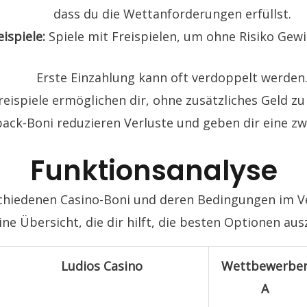
dass du die Wettanforderungen erfüllst.
ispiele:
Spiele mit Freispielen, um ohne Risiko Gewi
Erste Einzahlung kann oft verdoppelt werden
reispiele ermöglichen dir, ohne zusätzliches Geld zu 
ack-Boni reduzieren Verluste und geben dir eine zw
Funktionsanalyse
rschiedenen Casino-Boni und deren Bedingungen im V
eine Übersicht, die dir hilft, die besten Optionen au
Ludios Casino
Wettbewerbe
A