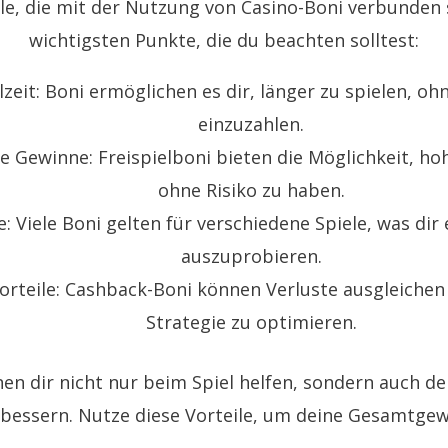
ile, die mit der Nutzung von Casino-Boni verbunden s
wichtigsten Punkte, die du beachten solltest:
zeit: Boni ermöglichen es dir, länger zu spielen, oh
einzuzahlen.
 Gewinne: Freispielboni bieten die Möglichkeit, ho
ohne Risiko zu haben.
le: Viele Boni gelten für verschiedene Spiele, was dir
auszuprobieren.
orteile: Cashback-Boni können Verluste ausgleichen 
Strategie zu optimieren.
nen dir nicht nur beim Spiel helfen, sondern auch de
rbessern. Nutze diese Vorteile, um deine Gesamtge