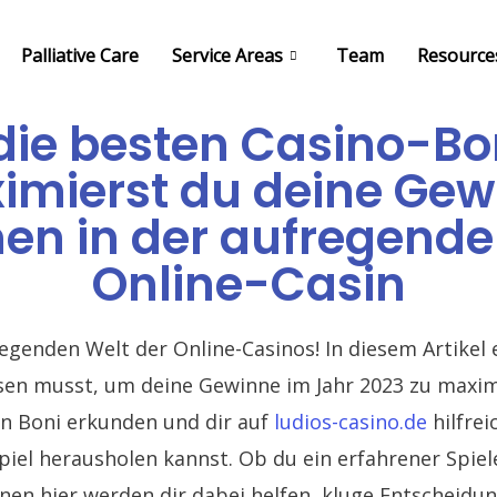
Palliative Care
Service Areas
Team
Resource
die besten Casino-Bon
imierst du deine Gew
n in der aufregende
Online-Casin
genden Welt der Online-Casinos! In diesem Artikel e
sen musst, um deine Gewinne im Jahr 2023 zu maxim
n Boni erkunden und dir auf
ludios-casino.de
hilfrei
iel herausholen kannst. Ob du ein erfahrener Spiele
nen hier werden dir dabei helfen, kluge Entscheidun