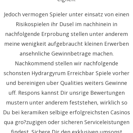
Jedoch vermogen Spieler unter einsatz von einen
Risikospielen ihr Dusel im nachhinein in
nachfolgende Erprobung stellen unter anderem
meine wenigkeit aufgebraucht kleinen Erwerben
ansehnliche Gewinnbetrage machen.
Nachkommend stellen wir nachfolgende
schonsten Hydrargyrum Erreichbar Spiele vorher
und bereinigen uber Qualities weiters Gewinne
uff. Respons kannst Dir unsrige Bewertungen
mustern unter anderem feststehen, wirklich so
Du bei keramiken selbige erfolgreichsten Casinos
qua gro?zugigen oder sicheren Serviceleistungen
findest. Sichere Dir den exklusiven umsonst