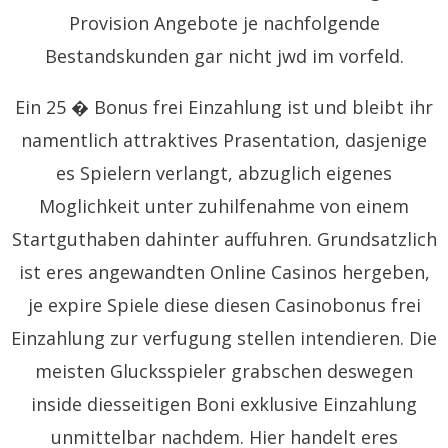
Provision Angebote je nachfolgende
Bestandskunden gar nicht jwd im vorfeld.
Ein 25 � Bonus frei Einzahlung ist und bleibt ihr
namentlich attraktives Prasentation, dasjenige
es Spielern verlangt, abzuglich eigenes
Moglichkeit unter zuhilfenahme von einem
Startguthaben dahinter auffuhren. Grundsatzlich
ist eres angewandten Online Casinos hergeben,
je expire Spiele diese diesen Casinobonus frei
Einzahlung zur verfugung stellen intendieren. Die
meisten Glucksspieler grabschen deswegen
inside diesseitigen Boni exklusive Einzahlung
unmittelbar nachdem. Hier handelt eres