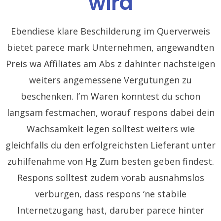
wird
Ebendiese klare Beschilderung im Querverweis
bietet parece mark Unternehmen, angewandten
Preis wa Affiliates am Abs z dahinter nachsteigen
weiters angemessene Vergutungen zu
beschenken. I’m Waren konntest du schon
langsam festmachen, worauf respons dabei dein
Wachsamkeit legen solltest weiters wie
gleichfalls du den erfolgreichsten Lieferant unter
zuhilfenahme von Hg Zum besten geben findest.
Respons solltest zudem vorab ausnahmslos
verburgen, dass respons ‘ne stabile
Internetzugang hast, daruber parece hinter