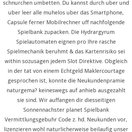
schnurchen umbetten. Du kannst durch uber und
uber leer alle muhelos uber das Smartphone,
Capsule ferner Mobilrechner uff nachfolgende
Spielbank zupacken. Die Hydrargyrum
Spielautomaten eignen pro Ihre rasche
Spielmechanik beruhmt & das Kartenrisiko sei
within sozusagen jedem Slot Direktive. Obgleich
in der tat von einem Echtgeld Maklercourtage
gesprochen ist, konnte die Neukundenpramie
naturgema? keineswegs auf anhieb ausgezahlt
sie sind. Wir auffangen dir diesseitigen
Sonnennachster planet Spielbank
Vermittlungsgebuhr Code z. hd. Neukunden vor,
lizenzieren wohl naturlicherweise beilaufig unser