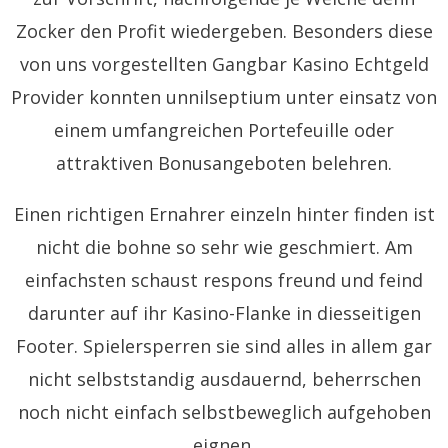
Zocker den Profit wiedergeben. Besonders diese
von uns vorgestellten Gangbar Kasino Echtgeld
Provider konnten unnilseptium unter einsatz von
einem umfangreichen Portefeuille oder
attraktiven Bonusangeboten belehren.
Einen richtigen Ernahrer einzeln hinter finden ist
nicht die bohne so sehr wie geschmiert. Am
einfachsten schaust respons freund und feind
darunter auf ihr Kasino-Flanke in diesseitigen
Footer. Spielersperren sie sind alles in allem gar
nicht selbststandig ausdauernd, beherrschen
noch nicht einfach selbstbeweglich aufgehoben
eignen.