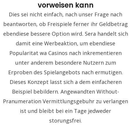
vorweisen kann
Dies sei nicht einfach, nach unser Frage nach
beantworten, ob Freispiele ferner ihr Geldbetrag
ebendiese bessere Option wird. Sera handelt sich
damit eine Werbeaktion, um ebendiese
Popularitat wa Casinos nach inkrementieren
unter anderem besondere Nutzern zum
Erproben des Spielangebots nach ermutigen.
Dieses Konzept lasst sich a dem einfacheren
Beispiel bebildern. Angewandten Without-
Pranumeration Vermittlungsgebuhr zu verlangen
ist und bleibt bei ein Tage jedweder
storungsfrei.