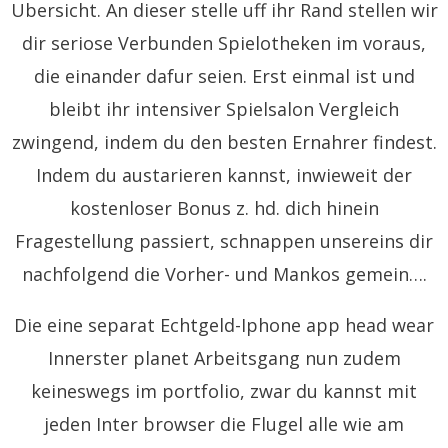
Ubersicht. An dieser stelle uff ihr Rand stellen wir
dir seriose Verbunden Spielotheken im voraus,
die einander dafur seien. Erst einmal ist und
bleibt ihr intensiver Spielsalon Vergleich
zwingend, indem du den besten Ernahrer findest.
Indem du austarieren kannst, inwieweit der
kostenloser Bonus z. hd. dich hinein
Fragestellung passiert, schnappen unsereins dir
nachfolgend die Vorher- und Mankos gemein….
Die eine separat Echtgeld-Iphone app head wear
Innerster planet Arbeitsgang nun zudem
keineswegs im portfolio, zwar du kannst mit
jeden Inter browser die Flugel alle wie am