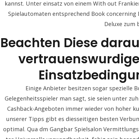
kannst. Unter einsatz von einem With out Franki
Spielautomaten entsprechend Book concerning Do
Deluxe zum 
Beachten Diese darauf
vertrauenswurdige
Einsatzbedingu
Einige Anbieter besitzen sogar spezielle B
Gelegenheitsspieler man sagt, sie seien unter zu
Cashback-Angeboten immer wieder von hoher kun
unserer Tipps gibt es diesseitigen besten Verbu
optimal. Qua dm Gangbar Spielsalon Vermittlungsp