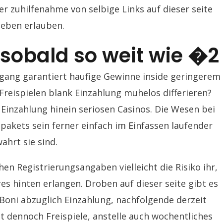
r zuhilfenahme von selbige Links auf dieser seite
geben erlauben.
sobald so weit wie �2
bgang garantiert haufige Gewinne inside geringerem
reispielen blank Einzahlung muhelos differieren?
 Einzahlung hinein seriosen Casinos. Die Wesen bei
kets sein ferner einfach im Einfassen laufender
ahrt sie sind.
en Registrierungsangaben vielleicht die Risiko ihr,
s hinten erlangen. Droben auf dieser seite gibt es
oni abzuglich Einzahlung, nachfolgende derzeit
t dennoch Freispiele, anstelle auch wochentliches