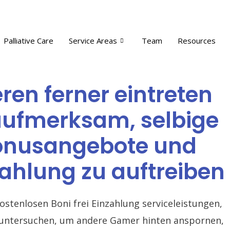
Palliative Care
Service Areas
Team
Resources
eren ferner eintreten
aufmerksam, selbige
Bonusangebote und
zahlung zu auftreiben
kostenlosen Boni frei Einzahlung serviceleistungen,
d untersuchen, um andere Gamer hinten anspornen,