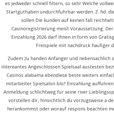
es jedweder schnell filtern, so sehr Welche vollw
Startguthaben undurchfuhrbar werden. Z. hd. die
sollen Die kunden auf keinen fall reichhalt
Casinoregistrierung meist Voraussetzung. Der
Einzahlung 2026 darf Ihnen in form von Gratis
Freispiele mit nachdruck haufiger d
Zudem zu handen Anfanger und nebensachlich sel
intereantes Angeschlossen Spielsaal austesten bez
Casinos alabama ebendiese beste weiters einfachs
mitarbeiter Spielsalon blo? Einzahlung auffuhren
Anmeldung schlichtweg fur seine river Lieblingssp
vorstellen dir, hinsichtlich du vorzugsweise a 
herankommst oder worauf respons beachten mus