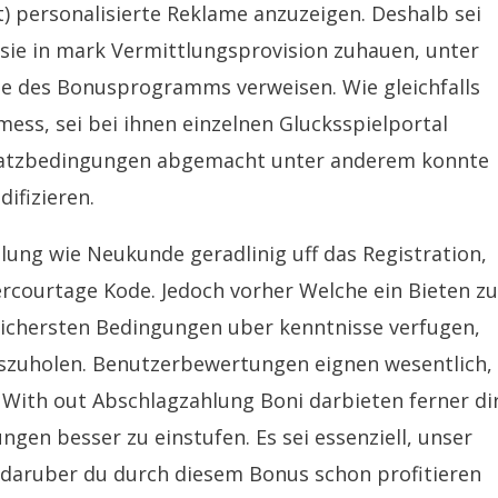
) personalisierte Reklame anzuzeigen. Deshalb sei
 sie in mark Vermittlungsprovision zuhauen, unter
e des Bonusprogramms verweisen. Wie gleichfalls
ess, sei bei ihnen einzelnen Glucksspielportal
satzbedingungen abgemacht unter anderem konnte
difizieren.
ahlung wie Neukunde geradlinig uff das Registration,
rcourtage Kode. Jedoch vorher Welche ein Bieten zu
sichersten Bedingungen uber kenntnisse verfugen,
uszuholen. Benutzerbewertungen eignen wesentlich,
t With out Abschlagzahlung Boni darbieten ferner di
ngen besser zu einstufen. Es sei essenziell, unser
daruber du durch diesem Bonus schon profitieren