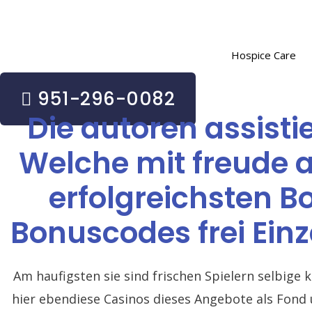
Skip
to
content
Hospice Care
951-296-0082
Die autoren assisti
Welche mit freude 
erfolgreichsten 
Bonuscodes frei Ein
Am haufigsten sie sind frischen Spielern selbige 
hier ebendiese Casinos dieses Angebote als Fon