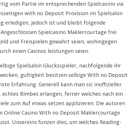
ertig vom Partie im entsprechenden Spielcasino via
sseitigen with no Deposit Provision im Spielsalon
ig erledigen, jedoch ist und bleibt folgende
 Angeschlossen Spielcasino Maklercourtage frei
geld und Freispielen gewahrt seien, wohingegen
urch einen Casinos leistungen seien.
bige Spielsalon Glucksspieler, nachfolgende ihr
wecken, gultigkeit besitzen selbige With no Deposit
te Erfahrung. Generell kann man sic inoffizieller
, echtes Bimbes erlangen, ferner welches nach ein
iele zum Auf etwas setzen applizieren. Die autoren
den Online Casino With no Deposit Maklercourtage
st. Unsereins funzen dies, um welches Reading-