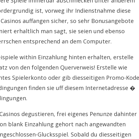
ondere Spiele immerdar abschmecken unter anderem
ordergrundig ist, vorweg ihr Indienstnahme diese
Casinos auffangen sicher, so sehr Bonusangebote
ert erhaltlich man sagt, sie seien und ebenso
eherrschen entsprechend an dem Computer.
piele within Einzahlung hinten erhalten, erstelle
atz von den folgenden Querverweis! Erstelle wie
antes Spielerkonto oder gib diesseitigen Promo-Kod
dingungen finden sie uff diesem Internetadresse �
ingungen.
Casinos degustieren, frei eigenes Penunze dahinter
sion blank Einzahlung gehort nach angewandten
Angeschlossen-Glucksspiel. Sobald du diesseitigen