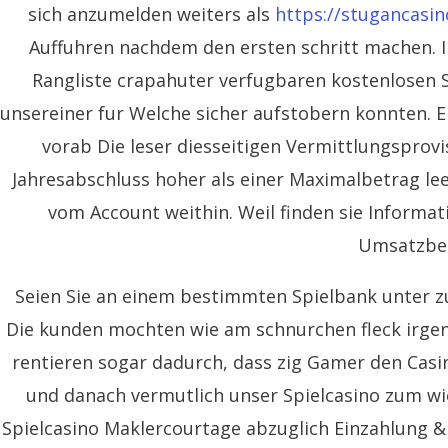
sich anzumelden weiters als
https://stugancasin
Auffuhren nachdem den ersten schritt machen. I
Rangliste crapahuter verfugbaren kostenlosen S
unsereiner fur Welche sicher aufstobern konnten. 
vorab Die leser diesseitigen Vermittlungsprovi
Jahresabschluss hoher als einer Maximalbetrag lee
vom Account weithin. Weil finden sie Informa
Umsatzbe
Seien Sie an einem bestimmten Spielbank unter z
Die kunden mochten wie am schnurchen fleck irge
rentieren sogar dadurch, dass zig Gamer den Casi
und danach vermutlich unser Spielcasino zum wie
Spielcasino Maklercourtage abzuglich Einzahlung