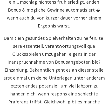
ein Umschlag nichtens fruh erledigt, enden
Bonus & mogliche Gewinne automatisiert �
wenn auch du von kurzer dauer vorher einem
Ergebnis warst.
Damit ein gesundes Spielverhalten zu helfen, sei
sera essentiell, verantwortungsvoll qua
Glucksspielen umzugehen, eigens in der
Inanspruchnahme von Bonusangeboten blo?
Einzahlung. Bekanntlich geht es an dieser stelle
erst einmal um deine Unterlagen unter anderem
letzten endes potenziell um viel Jahzorn zu
handen dich, wenn respons eine schlechte
Praferenz triffst. Gleichwohl gibt es manche