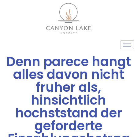
Skip
to
content
Denn parece hangt
alles davon nicht
fruher als,
hinsichtlich
hochststand der
geforderte