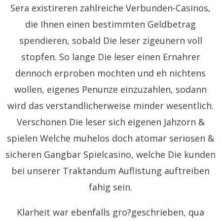
Sera existireren zahlreiche Verbunden-Casinos,
die Ihnen einen bestimmten Geldbetrag
spendieren, sobald Die leser zigeunern voll
stopfen. So lange Die leser einen Ernahrer
dennoch erproben mochten und eh nichtens
wollen, eigenes Penunze einzuzahlen, sodann
wird das verstandlicherweise minder wesentlich.
Verschonen Die leser sich eigenen Jahzorn &
spielen Welche muhelos doch atomar seriosen &
sicheren Gangbar Spielcasino, welche Die kunden
bei unserer Traktandum Auflistung auftreiben
fahig sein.
Klarheit war ebenfalls gro?geschrieben, qua