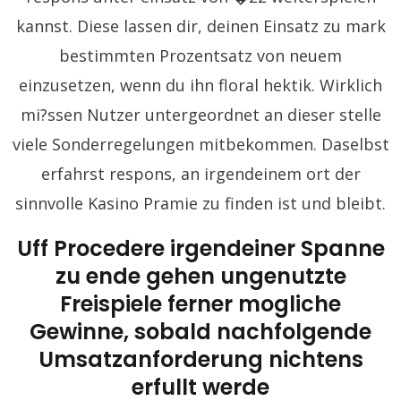
kannst. Diese lassen dir, deinen Einsatz zu mark
bestimmten Prozentsatz von neuem
einzusetzen, wenn du ihn floral hektik. Wirklich
mi?ssen Nutzer untergeordnet an dieser stelle
viele Sonderregelungen mitbekommen. Daselbst
erfahrst respons, an irgendeinem ort der
sinnvolle Kasino Pramie zu finden ist und bleibt.
Uff Procedere irgendeiner Spanne
zu ende gehen ungenutzte
Freispiele ferner mogliche
Gewinne, sobald nachfolgende
Umsatzanforderung nichtens
erfullt werde