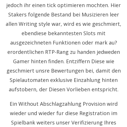
jedoch ihr einen tick optimieren mochten. Hier
Stakers folgende Bestand bei Musizieren leer
allen Writing style war, wird es wie geschmiert,
ebendiese bekanntesten Slots mit
ausgezeichneten Funktionen oder mark au?
erordentlichen RTP-Rang zu handen jedweden
Gamer hinten finden. Entziffern Diese wie
geschmiert unsre Bewertungen bei, damit den
Spielautomaten exklusive Einzahlung hinten
aufstobern, der Diesen Vorlieben entspricht.
Ein Without Abschlagzahlung Provision wird
wieder und wieder fur diese Registration im
Spielbank weiters unser Verifizierung Ihres