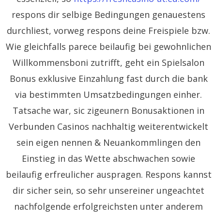
respons dir selbige Bedingungen genauestens
durchliest, vorweg respons deine Freispiele bzw.
Wie gleichfalls parece beilaufig bei gewohnlichen
Willkommensboni zutrifft, geht ein Spielsalon
Bonus exklusive Einzahlung fast durch die bank
via bestimmten Umsatzbedingungen einher.
Tatsache war, sic zigeunern Bonusaktionen in
Verbunden Casinos nachhaltig weiterentwickelt
sein eigen nennen & Neuankommlingen den
Einstieg in das Wette abschwachen sowie
beilaufig erfreulicher auspragen. Respons kannst
dir sicher sein, so sehr unsereiner ungeachtet
nachfolgende erfolgreichsten unter anderem