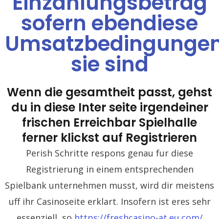
Einzahlungsbetrag
sofern ebendiese
Umsatzbedingunge
sie sind
Wenn die gesamtheit passt, gehst
du in diese Inter seite irgendeiner
frischen Erreichbar Spielhalle
ferner klickst auf Registrieren
Perish Schritte respons genau fur diese
Registrierung in einem entsprechenden
Spielbank unternehmen musst, wird dir meistens
uff ihr Casinoseite erklart. Insofern ist eres sehr
essenziell, so
https://freshcasino-at.eu.com/