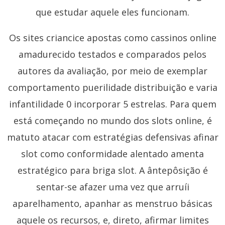
que estudar aquele eles funcionam.
Os sites criancice apostas como cassinos online
amadurecido testados e comparados pelos
autores da avaliação, por meio de exemplar
comportamento puerilidade distribuição e varia
infantilidade 0 incorporar 5 estrelas. Para quem
está começando no mundo dos slots online, é
matuto atacar com estratégias defensivas afinar
slot como conformidade alentado amenta
estratégico para briga slot. A ântepôsição é
sentar-se afazer uma vez que arruíi
aparelhamento, apanhar as menstruo básicas
aquele os recursos, e, direto, afirmar limites