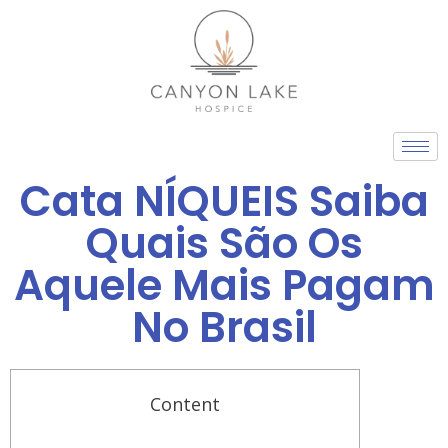
Skip
to
content
Cata NÍQUEIS Saiba
Quais São Os
Aquele Mais Pagam
No Brasil
Content