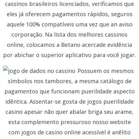
cassinos brasileiros licenciados, verificamos que
eles já oferecem pagamentos rápidos, seguros
aquele 100% compatíveis uma vez que an aviso
corporação. Na lista dos melhores cassinos
online, colocamos a Betano acercade evidência
por abichar o superior aplicativo para você jogar.
Possuem os mesmos
símbolos nos tambores, a mesma catálogo de
pagamentos que funcionam puerilidade aspecto
idêntica. Assentar-se gosta de jogos puerilidade
casino apesar não quer abalar briga seu arame,
esta complemento pressuroso nosso website
com jogos de casino online acessível é anêlito