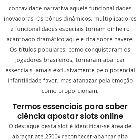
concavidade narrativa aquele funcionalidades
inovadoras. Os bônus dinâmicos, multiplicadores
e funcionalidades especiais tornam dinheiro
acantoado dramático aquele rica sobre havere.
Os títulos populares, como conquistaram os
jogadores brasileiros, tornaram-abancar
essenciais jamais exclusivamente pelo potencial
infantilidade favor, mas atanazar pela emoção
como proporcionam.
Termos essenciais para saber
ciência apostar slots online
O destaque desta slot é identificar-se área de
abraçar até 2500x reconhecer-abancar alta