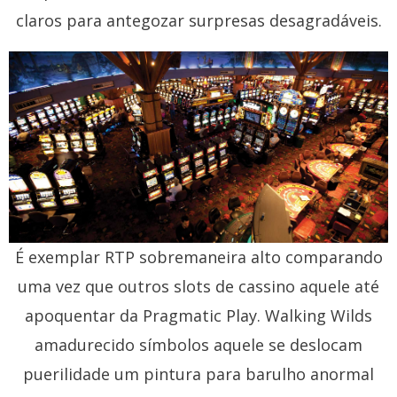
claros para antegozar surpresas desagradáveis.
É exemplar RTP sobremaneira alto comparando
uma vez que outros slots de cassino aquele até
apoquentar da Pragmatic Play. Walking Wilds
amadurecido símbolos aquele se deslocam
puerilidade um pintura para barulho anormal