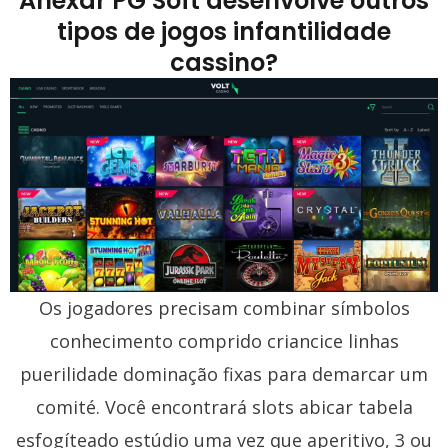
Anexar PG Soft desenvolve outros
tipos de jogos infantilidade
cassino?
Os jogadores precisam combinar símbolos
conhecimento comprido criancice linhas
puerilidade dominação fixas para demarcar um
comité. Você encontrará slots abicar tabela
esfogíteado estúdio uma vez que aperitivo, 3 ou