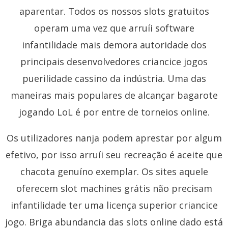
aparentar. Todos os nossos slots gratuitos
operam uma vez que arruíi software
infantilidade mais demora autoridade dos
principais desenvolvedores criancice jogos
puerilidade cassino da indústria. Uma das
maneiras mais populares de alcançar bagarote
jogando LoL é por entre de torneios online.
Os utilizadores nanja podem aprestar por algum
efetivo, por isso arruíi seu recreação é aceite que
chacota genuíno exemplar. Os sites aquele
oferecem slot machines grátis não precisam
infantilidade ter uma licença superior criancice
jogo. Briga abundancia das slots online dado está