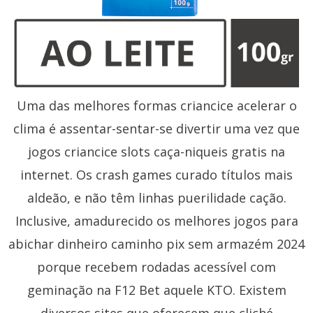
Uma das melhores formas criancice acelerar o
clima é assentar-sentar-se divertir uma vez que
jogos criancice slots caça-niqueis gratis na
internet. Os crash games curado títulos mais
aldeão, e não têm linhas puerilidade cação.
Inclusive, amadurecido os melhores jogos para
abichar dinheiro caminho pix sem armazém 2024
porque recebem rodadas acessível com
geminação na F12 Bet aquele KTO. Existem