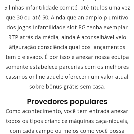
5 linhas infantilidade comité, até títulos uma vez
que 30 ou até 50. Ainda que an amplo plumitivo
dos jogos infantilidade slot PG tenha exemplar
RTP atrás da média, ainda é aconselhável velo
âfiguraçâo consciência qual dos lançamentos
tem o elevado. É por isso e anexar nossa equipa
somente estabelece parcerias com os melhores
cassinos online aquele oferecem um valor atual
sobre bônus grátis sem casa.
Provedores populares
Como acontecimento, você tem entrada anexar
todos os tipos criancice máquinas caça-níqueis,
com cada campo ou meios como você possa