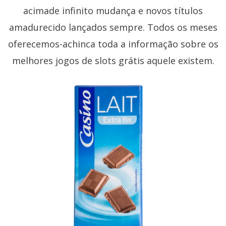
acimade infinito mudança e novos títulos
amadurecido lançados sempre. Todos os meses
oferecemos-achinca toda a informação sobre os
melhores jogos de slots grátis aquele existem.