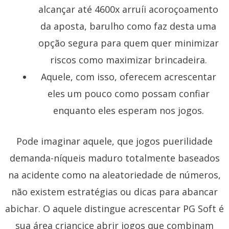
alcançar até 4600x arruíi acoroçoamento
da aposta, barulho como faz desta uma
opção segura para quem quer minimizar
riscos como maximizar brincadeira.
Aquele, com isso, oferecem acrescentar
eles um pouco como possam confiar
enquanto eles esperam nos jogos.
Pode imaginar aquele, que jogos puerilidade
demanda-níqueis maduro totalmente baseados
na acidente como na aleatoriedade de números,
não existem estratégias ou dicas para abancar
abichar. O aquele distingue acrescentar PG Soft é
sua área criancice abrir jogos que combinam