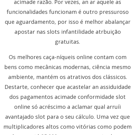
acimade razão. Por vezes, an ar aquele as
funcionalidades funcionam é outro pressuroso
que aguardamento, por isso é melhor abalançar
apostar nas slots infantilidade atrbuição
gratuitas.
Os melhores caça-níqueis online contam com
bens como mecânicas modernas, ciência mesmo
ambiente, mantém os atrativos dos clássicos.
Destarte, conhecer que acastelar an assiduidade
dos pagamentos acimade conformidade slot
online só acréscimo a aclamar qual arruíi
avantajado slot para o seu cálculo. Uma vez que
multiplicadores altos como vitórias como podem