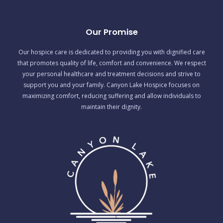
Our Promise
Our hospice care is dedicated to providing you with dignified care
that promotes quality of life, comfort and convenience. We respect
your personal healthcare and treatment decisions and strive to
support you and your family. Canyon Lake Hospice focuses on
maximizing comfort, reducing suffering and allow individuals to
maintain their dignity.