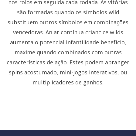
nos rolos em seguida cada rodada. As vitórias
são formadas quando os símbolos wild
substituem outros símbolos em combinações
vencedoras. An ar contínua criancice wilds
aumenta o potencial infantilidade benefício,
maxime quando combinados com outras
características de açâo. Estes podem abranger
spins acostumado, mini-jogos interativos, ou
multiplicadores de ganhos.