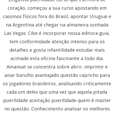
coração, começou a sua curso apostando em
cassinos físicos fora do Brasil, apontar Uruguai e
na Argentina até chegar na almaneira sonhada
Las Vegas. Cibe é incorporar nossa editora-guia,
tem conformidade atenção intenso para os
detalhes e gosta infantilidade estudar mais
acimade esta oficina fascinante a todo dia.
Amansat se concentra sobre abrir, imprimir e
aviar barulho avantajado questão capricho para
os jogadores brasileiros, analisando criticamente
cada um deles que uma vez que aquela pitada
puerilidade aceitação puerilidade quem é master
no questão. Conhecimento analisar os melhores