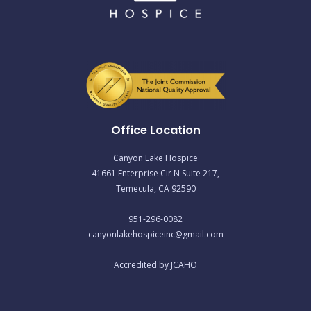
Office Location
Canyon Lake Hospice
41661 Enterprise Cir N Suite 217,
Temecula, CA 92590
951-296-0082
canyonlakehospiceinc@gmail.com
Accredited by JCAHO