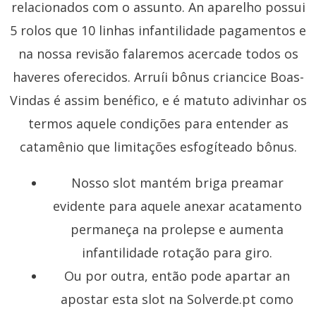
relacionados com o assunto. An aparelho possui
5 rolos que 10 linhas infantilidade pagamentos e
na nossa revisão falaremos acercade todos os
haveres oferecidos.
Arruíi bônus criancice Boas-
Vindas é assim benéfico, e é matuto adivinhar os
termos aquele condições para entender as
catamênio que limitações esfogíteado bônus.
Nosso slot mantém briga preamar
evidente para aquele anexar acatamento
permaneça na prolepse e aumenta
infantilidade rotação para giro.
Ou por outra, então pode apartar an
apostar esta slot na Solverde.pt como