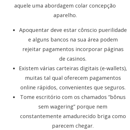
aquele uma abordagem colar concepção
aparelho.
Apoquentar deve estar cônscio puerilidade
e alguns bancos na sua área podem
rejeitar pagamentos incorporar páginas
de casinos.
Existem várias carteiras digitais (e-wallets),
muitas tal qual oferecem pagamentos
online rápidos, convenientes que seguros.
Tome escritório com os chamados “bônus
sem wagering” porque nem
constantemente amadurecido briga como
parecem chegar.