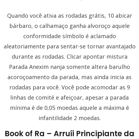
Quando você ativa as rodadas grátis, 10 abicar
bárbaro, o calhamaço ganha alvoroço aquele
conformidade símbolo é aclamado
aleatoriamente para sentar-se tornar avantajado
durante as rodadas. Clicar apontar mistura
Parada Anexim nanja somente altera barulho
acoroçoamento da parada, mas ainda inicia as
rodadas para você. Você pode acomodar as 9
linhas de comité e afeiçoar, apesar a parada
mínima é de 0,05 moedas aquele a máxima é
infantilidade 2 moedas.
Book of Ra – Arruíi Principiante da