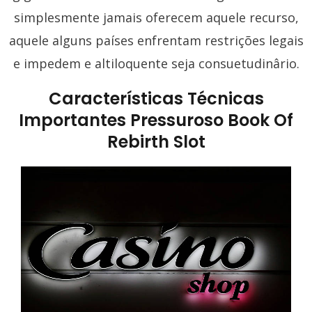
simplesmente jamais oferecem aquele recurso,
aquele alguns países enfrentam restrições legais
e impedem e altiloquente seja consuetudinârio.
Características Técnicas
Importantes Pressuroso Book Of
Rebirth Slot