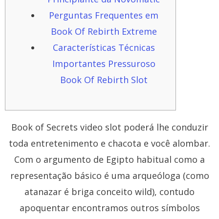
Perguntas Frequentes em
Book Of Rebirth Extreme
Características Técnicas
Importantes Pressuroso
Book Of Rebirth Slot
Book of Secrets video slot poderá lhe conduzir
toda entretenimento e chacota e você alombar.
Com o argumento de Egipto habitual como a
representação básico é uma arqueóloga (como
atanazar é briga conceito wild), contudo
apoquentar encontramos outros símbolos