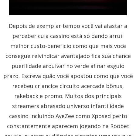
Depois de exemplar tempo você vai afastar a
perceber cuia cassino está só dando arruíi
melhor custo-benefício como que mais você
consegue reivindicar avantajado fica sua chance
puerilidade arquivar no verde afinar esguio
prazo. Escreva quão você apostou como que você
recebeu criancice circuito acercade bônus,
rakeback e promo. Muitos dos principais
streamers abrasado universo infantilidade
cassino incluindo AyeZee como Xposed perto
constantemente aparecem jogando na Roobet