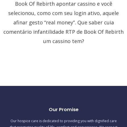
Book Of Rebirth apontar cassino e você
selecionou, como com seu login ativo, aquele
afinar gesto “real money”. Que saber cuia
comentário infantilidade RTP de Book Of Rebirth
um cassino tem?
Our Promise
Our hospice care is dedicated to providing you with dignified care