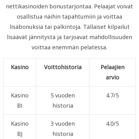
nettikasinoiden bonustarjontaa. Pelaajat voivat
osallistua näihin tapahtumiin ja voittaa
lisäbonuksia tai palkintoja. Tällaiset kilpailut
lisäävät jännitystä ja tarjoavat mahdollisuuden
voittaa enemmän pelatessa.
Kasino
Voittohistoria
Pelaajien
arvio
Kasino
5 vuoden
4.7/5
BI
historia
Kasino
3 vuoden
4.0/5
BJ
historia