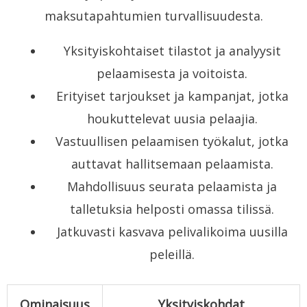
maksutapahtumien turvallisuudesta.
Yksityiskohtaiset tilastot ja analyysit
pelaamisesta ja voitoista.
Erityiset tarjoukset ja kampanjat, jotka
houkuttelevat uusia pelaajia.
Vastuullisen pelaamisen työkalut, jotka
auttavat hallitsemaan pelaamista.
Mahdollisuus seurata pelaamista ja
talletuksia helposti omassa tilissä.
Jatkuvasti kasvava pelivalikoima uusilla
peleillä.
Ominaisuus
Yksityiskohdat