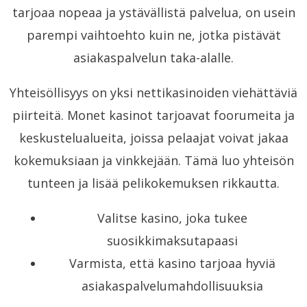
tarjoaa nopeaa ja ystävällistä palvelua, on usein
parempi vaihtoehto kuin ne, jotka pistävät
asiakaspalvelun taka-alalle.
Yhteisöllisyys on yksi nettikasinoiden viehättäviä
piirteitä. Monet kasinot tarjoavat foorumeita ja
keskustelualueita, joissa pelaajat voivat jakaa
kokemuksiaan ja vinkkejään. Tämä luo yhteisön
tunteen ja lisää pelikokemuksen rikkautta.
Valitse kasino, joka tukee
suosikkimaksutapaasi
Varmista, että kasino tarjoaa hyviä
asiakaspalvelumahdollisuuksia