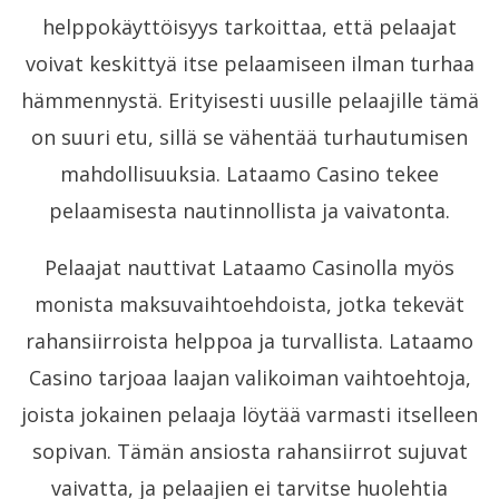
helppokäyttöisyys tarkoittaa, että pelaajat
voivat keskittyä itse pelaamiseen ilman turhaa
hämmennystä. Erityisesti uusille pelaajille tämä
on suuri etu, sillä se vähentää turhautumisen
mahdollisuuksia. Lataamo Casino tekee
pelaamisesta nautinnollista ja vaivatonta.
Pelaajat nauttivat Lataamo Casinolla myös
monista maksuvaihtoehdoista, jotka tekevät
rahansiirroista helppoa ja turvallista. Lataamo
Casino tarjoaa laajan valikoiman vaihtoehtoja,
joista jokainen pelaaja löytää varmasti itselleen
sopivan. Tämän ansiosta rahansiirrot sujuvat
vaivatta, ja pelaajien ei tarvitse huolehtia