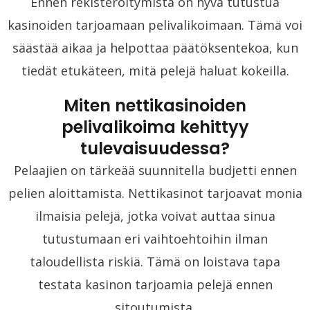
Ennen rekisteröitymistä on hyvä tutustua
kasinoiden tarjoamaan pelivalikoimaan. Tämä voi
säästää aikaa ja helpottaa päätöksentekoa, kun
tiedät etukäteen, mitä pelejä haluat kokeilla.
Miten nettikasinoiden
pelivalikoima kehittyy
tulevaisuudessa?
Pelaajien on tärkeää suunnitella budjetti ennen
pelien aloittamista. Nettikasinot tarjoavat monia
ilmaisia pelejä, jotka voivat auttaa sinua
tutustumaan eri vaihtoehtoihin ilman
taloudellista riskiä. Tämä on loistava tapa
testata kasinon tarjoamia pelejä ennen
sitoutumista.