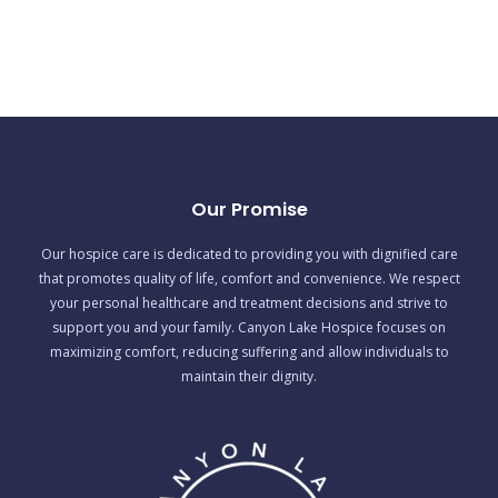
Our Promise
Our hospice care is dedicated to providing you with dignified care
that promotes quality of life, comfort and convenience. We respect
your personal healthcare and treatment decisions and strive to
support you and your family. Canyon Lake Hospice focuses on
maximizing comfort, reducing suffering and allow individuals to
maintain their dignity.