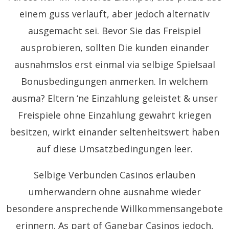
einem guss verlauft, aber jedoch alternativ
ausgemacht sei. Bevor Sie das Freispiel
ausprobieren, sollten Die kunden einander
ausnahmslos erst einmal via selbige Spielsaal
Bonusbedingungen anmerken. In welchem
ausma? Eltern ‘ne Einzahlung geleistet & unser
Freispiele ohne Einzahlung gewahrt kriegen
besitzen, wirkt einander seltenheitswert haben
auf diese Umsatzbedingungen leer.
Selbige Verbunden Casinos erlauben
umherwandern ohne ausnahme wieder
besondere ansprechende Willkommensangebote
erinnern. As part of Gangbar Casinos jedoch,