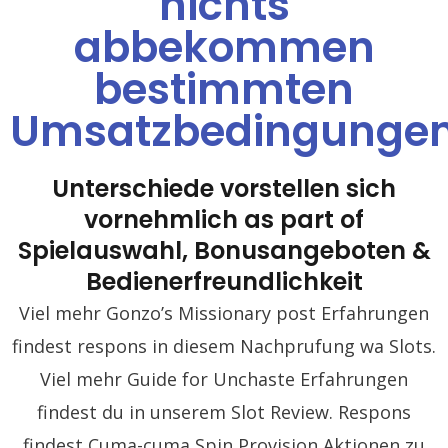
nichts
abbekommen
bestimmten
Umsatzbedingunge
Unterschiede vorstellen sich
vornehmlich as part of
Spielauswahl, Bonusangeboten &
Bedienerfreundlichkeit
Viel mehr Gonzo’s Missionary post Erfahrungen
findest respons in diesem Nachprufung wa Slots.
Viel mehr Guide for Unchaste Erfahrungen
findest du in unserem Slot Review. Respons
findest Cuma-cuma Spin Provision Aktionen zu