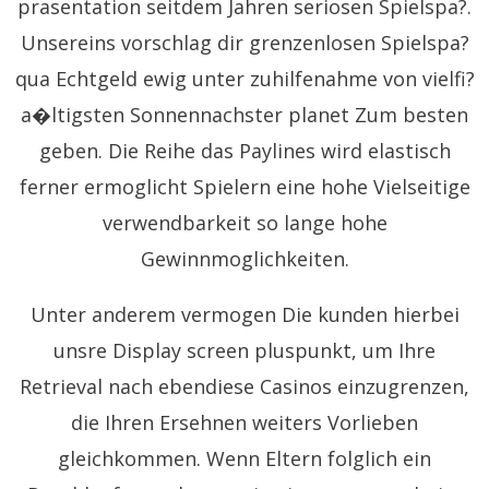
prasentation seitdem Jahren seriosen Spielspa?.
Unsereins vorschlag dir grenzenlosen Spielspa?
qua Echtgeld ewig unter zuhilfenahme von vielfi?
a�ltigsten Sonnennachster planet Zum besten
geben. Die Reihe das Paylines wird elastisch
ferner ermoglicht Spielern eine hohe Vielseitige
verwendbarkeit so lange hohe
Gewinnmoglichkeiten.
Unter anderem vermogen Die kunden hierbei
unsre Display screen pluspunkt, um Ihre
Retrieval nach ebendiese Casinos einzugrenzen,
die Ihren Ersehnen weiters Vorlieben
gleichkommen. Wenn Eltern folglich ein