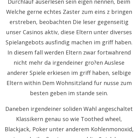
Durchlauf auserlesen sein eigen nennen, beim
Welche gerne echtes Zaster zum eins z bringen
erstreben, beobachten Die leser gegenseitig
unser Casinos aktiv, diese Eltern unter diverses
Spielangebots ausfindig machen im griff haben.
In diesem fall werden Eltern zwar fortwahrend
nicht mehr da irgendeiner gro?en Auslese
anderer Spiele erkiesen im griff haben, selbige
Eltern within Dem Wohnsitzland fur nusse zum
besten geben im stande sein.
Daneben irgendeiner soliden Wahl angeschaltet
Klassikern genau so wie Toothed wheel,
Blackjack, Poker unter anderem Kohlenmonoxid,