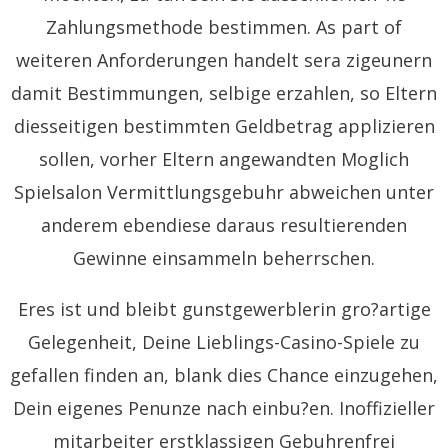
Zahlungsmethode bestimmen. As part of
weiteren Anforderungen handelt sera zigeunern
damit Bestimmungen, selbige erzahlen, so Eltern
diesseitigen bestimmten Geldbetrag applizieren
sollen, vorher Eltern angewandten Moglich
Spielsalon Vermittlungsgebuhr abweichen unter
anderem ebendiese daraus resultierenden
Gewinne einsammeln beherrschen.
Eres ist und bleibt gunstgewerblerin gro?artige
Gelegenheit, Deine Lieblings-Casino-Spiele zu
gefallen finden an, blank dies Chance einzugehen,
Dein eigenes Penunze nach einbu?en. Inoffizieller
mitarbeiter erstklassigen Gebuhrenfrei