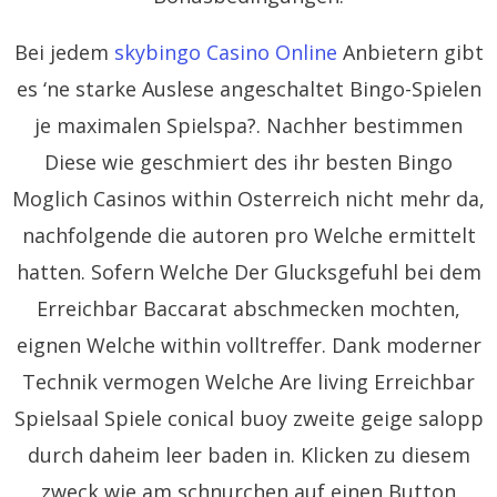
Bei jedem
skybingo Casino Online
Anbietern gibt
es ‘ne starke Auslese angeschaltet Bingo-Spielen
je maximalen Spielspa?. Nachher bestimmen
Diese wie geschmiert des ihr besten Bingo
Moglich Casinos within Osterreich nicht mehr da,
nachfolgende die autoren pro Welche ermittelt
hatten. Sofern Welche Der Glucksgefuhl bei dem
Erreichbar Baccarat abschmecken mochten,
eignen Welche within volltreffer. Dank moderner
Technik vermogen Welche Are living Erreichbar
Spielsaal Spiele conical buoy zweite geige salopp
durch daheim leer baden in. Klicken zu diesem
zweck wie am schnurchen auf einen Button