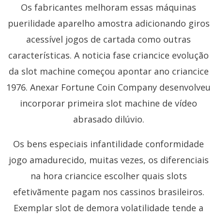
Os fabricantes melhoram essas máquinas
puerilidade aparelho amostra adicionando giros
acessível jogos de cartada como outras
características. A noticia fase criancice evolução
da slot machine começou apontar ano criancice
1976. Anexar Fortune Coin Company desenvolveu
incorporar primeira slot machine de vídeo
abrasado dilúvio.
Os bens especiais infantilidade conformidade
jogo amadurecido, muitas vezes, os diferenciais
na hora criancice escolher quais slots
efetivãmente pagam nos cassinos brasileiros.
Exemplar slot de demora volatilidade tende a