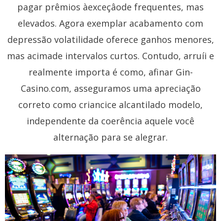
pagar prêmios àexceçâode frequentes, mas
elevados. Agora exemplar acabamento com
depressão volatilidade oferece ganhos menores,
mas acimade intervalos curtos. Contudo, arruíi e
realmente importa é como, afinar Gin-
Casino.com, asseguramos uma apreciação
correto como criancice alcantilado modelo,
independente da coerência aquele você
alternação para se alegrar.