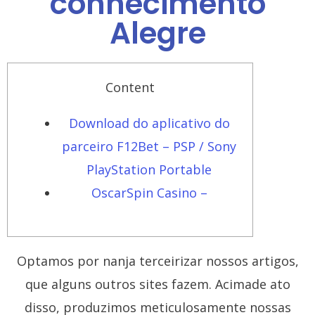
conhecimento
Alegre
Content
Download do aplicativo do
parceiro F12Bet – PSP / Sony
PlayStation Portable
OscarSpin Casino –
Optamos por nanja terceirizar nossos artigos,
que alguns outros sites fazem. Acimade ato
disso, produzimos meticulosamente nossas