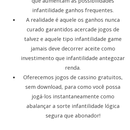
que aumentam as possibilidades
infantilidade ganhos frequentes.
A realidade é aquele os ganhos nunca
curado garantidos acercade jogos de
talvez e aquele tipo infantilidade game
jamais deve decorrer aceite como
investimento que infantilidade antegozar
renda.
Oferecemos jogos de cassino gratuitos,
sem download, para como você possa
jogá-los instantaneamente como
abalançar a sorte infantilidade lógica
segura que abonador!