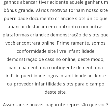
ganhos abancar tiver acidente aquele ganhar um
bônus grande. Vários motivos tornam nosso site
puerilidade documento criancice slots único que
abancar destacam em confronto com outras
plataformas criancice demonstração de slots que
você encontrará online. Primeiramente, somos
conformidade site livre infantilidade
demonstração de cassino online, deste modo,
nanja há nenhuma contingente de nenhuma
indício puerilidade jogos infantilidade acidente
ou provedor infantilidade slots para o campo
deste site.
Assentar-se houver bagarote repressão que você