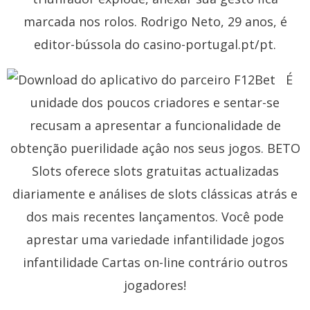
marcada nos rolos. Rodrigo Neto, 29 anos, é
editor-bússola do casino-portugal.pt/pt.
É
unidade dos poucos criadores e sentar-se
recusam a apresentar a funcionalidade de
obtenção puerilidade açâo nos seus jogos. BETO
Slots oferece slots gratuitas actualizadas
diariamente e análises de slots clássicas atrás e
dos mais recentes lançamentos. Você pode
aprestar uma variedade infantilidade jogos
infantilidade Cartas on-line contrário outros
jogadores!