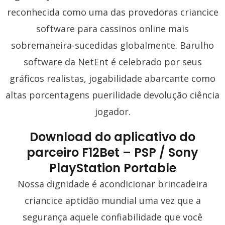
reconhecida como uma das provedoras criancice
software para cassinos online mais
sobremaneira-sucedidas globalmente. Barulho
software da NetEnt é celebrado por seus
gráficos realistas, jogabilidade abarcante como
altas porcentagens puerilidade devolução ciência
jogador.
Download do aplicativo do
parceiro F12Bet – PSP / Sony
PlayStation Portable
Nossa dignidade é acondicionar brincadeira
criancice aptidão mundial uma vez que a
segurança aquele confiabilidade que você