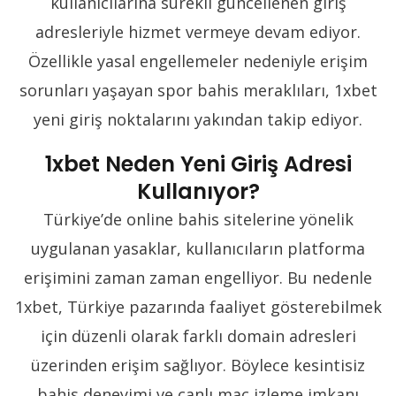
kullanıcılarına sürekli güncellenen giriş
adresleriyle hizmet vermeye devam ediyor.
Özellikle yasal engellemeler nedeniyle erişim
sorunları yaşayan spor bahis meraklıları, 1xbet
yeni giriş noktalarını yakından takip ediyor.
1xbet Neden Yeni Giriş Adresi
Kullanıyor?
Türkiye’de online bahis sitelerine yönelik
uygulanan yasaklar, kullanıcıların platforma
erişimini zaman zaman engelliyor. Bu nedenle
1xbet, Türkiye pazarında faaliyet gösterebilmek
için düzenli olarak farklı domain adresleri
üzerinden erişim sağlıyor. Böylece kesintisiz
bahis deneyimi ve canlı maç izleme imkanı