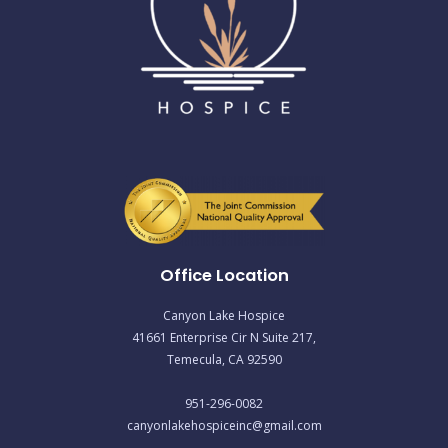
Office Location
Canyon Lake Hospice
41661 Enterprise Cir N Suite 217,
Temecula, CA 92590
951-296-0082
canyonlakehospiceinc@gmail.com