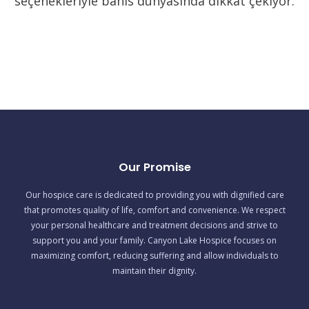
seçenekleriyle bahis dünyasında dikkat çekiyor.
Our Promise
Our hospice care is dedicated to providing you with dignified care
that promotes quality of life, comfort and convenience. We respect
your personal healthcare and treatment decisions and strive to
support you and your family. Canyon Lake Hospice focuses on
maximizing comfort, reducing suffering and allow individuals to
maintain their dignity.