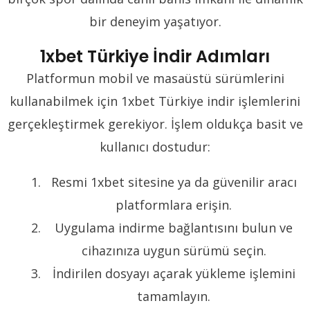
bir deneyim yaşatıyor.
1xbet Türkiye İndir Adımları
Platformun mobil ve masaüstü sürümlerini
kullanabilmek için 1xbet Türkiye indir işlemlerini
gerçekleştirmek gerekiyor. İşlem oldukça basit ve
kullanıcı dostudur:
Resmi 1xbet sitesine ya da güvenilir aracı
platformlara erişin.
Uygulama indirme bağlantısını bulun ve
cihazınıza uygun sürümü seçin.
İndirilen dosyayı açarak yükleme işlemini
tamamlayın.