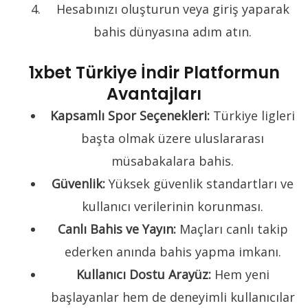
Hesabınızı oluşturun veya giriş yaparak
bahis dünyasına adım atın.
1xbet Türkiye İndir Platformun
Avantajları
Kapsamlı Spor Seçenekleri:
Türkiye ligleri
başta olmak üzere uluslararası
müsabakalara bahis.
Güvenlik:
Yüksek güvenlik standartları ve
kullanıcı verilerinin korunması.
Canlı Bahis ve Yayın:
Maçları canlı takip
ederken anında bahis yapma imkanı.
Kullanıcı Dostu Arayüz:
Hem yeni
başlayanlar hem de deneyimli kullanıcılar