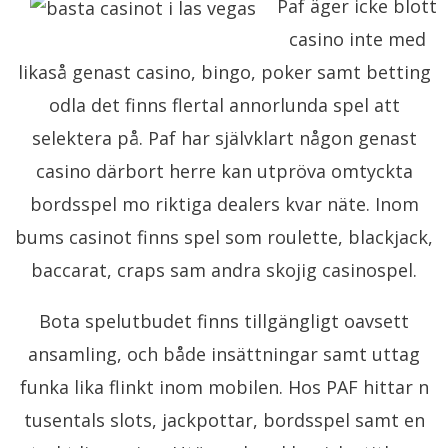
Paf äger icke blott
casino inte med
likaså genast casino, bingo, poker samt betting
odla det finns flertal annorlunda spel att
selektera på. Paf har självklart någon genast
casino därbort herre kan utpröva omtyckta
bordsspel mo riktiga dealers kvar näte. Inom
bums casinot finns spel som roulette, blackjack,
baccarat, craps sam andra skojig casinospel.
Bota spelutbudet finns tillgängligt oavsett
ansamling, och både insättningar samt uttag
funka lika flinkt inom mobilen. Hos PAF hittar n
tusentals slots, jackpottar, bordsspel samt en