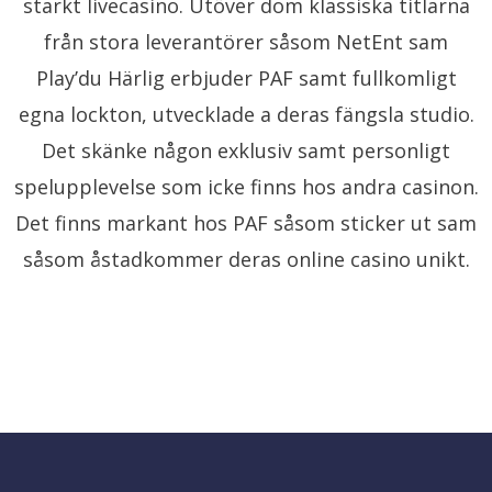
starkt livecasino. Utöver dom klassiska titlarna
från stora leverantörer såsom NetEnt sam
Play’du Härlig erbjuder PAF samt fullkomligt
egna lockton, utvecklade a deras fängsla studio.
Det skänke någon exklusiv samt personligt
spelupplevelse som icke finns hos andra casinon.
Det finns markant hos PAF såsom sticker ut sam
såsom åstadkommer deras online casino unikt.