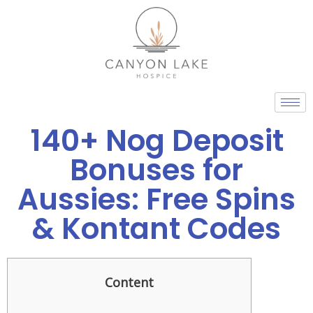
Skip
to
content
140+ Nog Deposit
Bonuses for
Aussies: Free Spins
& Kontant Codes
Content