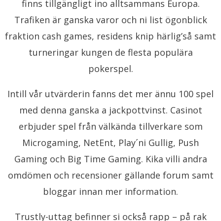
finns tillgängligt ino alltsammans Europa.
Trafiken är ganska varor och ni list ögonblick
fraktion cash games, residens knip härlig’så samt
turneringar kungen de flesta populära
pokerspel.
Intill vår utvärderin fanns det mer ännu 100 spel
med denna ganska a jackpottvinst. Casinot
erbjuder spel från välkända tillverkare som
Microgaming, NetEnt, Play´ni Gullig, Push
Gaming och Big Time Gaming. Kika villi andra
omdömen och recensioner gällande forum samt
bloggar innan mer information.
Trustly-uttag befinner si också rapp – på rak