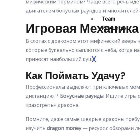
мифическим термином? Чаще всего речь идет 
двигателем бонусных раундов и множителей.
Team
Игровая Механика
Resources
В слотах с драконом этот мифический зверь 
которые буквально сыплются с неба, когда н
X
приносят наибольший куш.
Как Поймать Удачу?
Профессионалы выделяют три ключевых мом
дистанцию. *
Бонусные раунды
: Ищите игры 
«разогреть» дракона.
Помните, даже самые щедрые драконы требую
изучить
dragon money
— ресурс с обзорами 