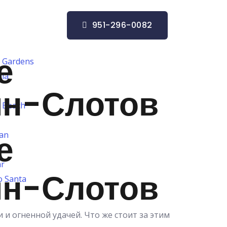
951-296-0082
е
 Gardens
nia
йн-Слотов
 Beach
е
San
s
ar
йн-Слотов
o Santa
и огненной удачей. Что же стоит за этим