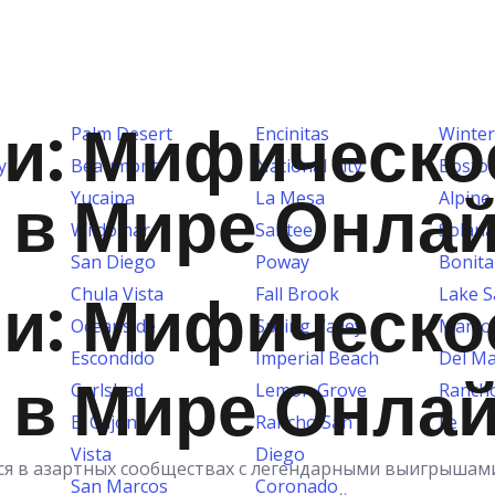
и: Мифическо
Palm Desert
Encinitas
Winter
y
Beaumont
National City
Bosto
 в Мире Онла
Yucaipa
La Mesa
Alpine
Wildomar
Santee
Solana
San Diego
Poway
Bonita
и: Мифическо
Chula Vista
Fall Brook
Lake 
Oceanside
Spring Valley
Marco
Escondido
Imperial Beach
Del M
 в Мире Онла
Carlsbad
Lemon Grove
Ranch
El Cajon
Rancho San
Fe
Vista
Diego
я в азартных сообществах с легендарными выигрышами 
San Marcos
Coronado