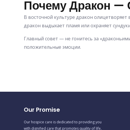
Почему Дракон —
В восточной культуре дракон олицетворяет вл
дракон выдыхает пламя или охраняет сундуки
Главный совет — не гонитесь за «драконьим
положительные эмоции.
Our Promise
Our hospice care is dedicated to providing you
with dignified care that promotes quality of life,