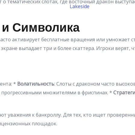
о тематических слотах, где восточный дракон выступа
Lakeside
 и Символика
часто активирует бесплатные вращения или умножает ст
а экране выпадает три и более скаттера. Игроки верят,
ента: *
Волатильность
: Слоты с драконом часто высок
с прогрессивными множителями в фриспинах. *
Стратеги
т уважения к банкроллу. Для тех, кто ищет проверенны
лицензионных площадок.