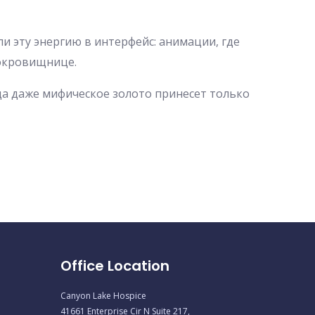
ли эту энергию в интерфейс: анимации, где
сокровищнице.
да даже мифическое золото принесет только
Office Location
Canyon Lake Hospice
41661 Enterprise Cir N Suite 217,